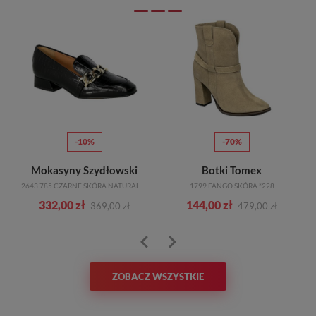
-10%
-70%
Mokasyny Szydłowski
Botki Tomex
2643 785 CZARNE SKÓRA NATURALNA_TN
1799 FANGO SKÓRA *228
332,00 zł
144,00 zł
369,00 zł
479,00 zł
ZOBACZ WSZYSTKIE