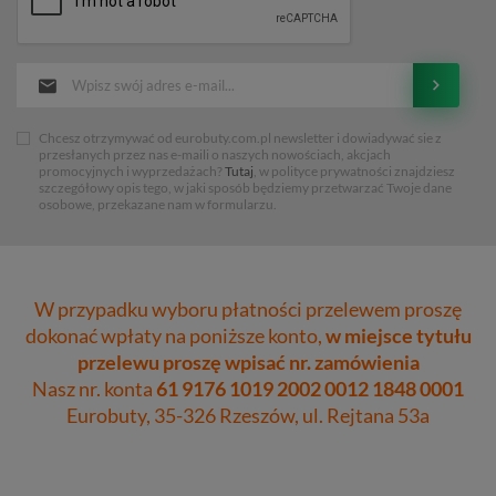
Chcesz otrzymywać od eurobuty.com.pl newsletter i dowiadywać sie z
przesłanych przez nas e-maili o naszych nowościach, akcjach
promocyjnych i wyprzedażach?
Tutaj
, w polityce prywatności znajdziesz
szczegółowy opis tego, w jaki sposób będziemy przetwarzać Twoje dane
osobowe, przekazane nam w formularzu.
W przypadku wyboru płatności przelewem proszę
dokonać wpłaty na poniższe konto,
w miejsce tytułu
przelewu proszę wpisać nr. zamówienia
Nasz nr. konta
61 9176 1019 2002 0012 1848 0001
Eurobuty, 35-326 Rzeszów, ul. Rejtana 53a