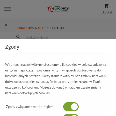
0
0,00 zł
DODATKOWY RABAT
KOD:
RABAT
Zgody
Strona Główna
Wszystkie produkty
Damskie
Kolekcja damska
Czółenka
Czółenka Visconi 7236391-817 Make Up
W ramach naszej witryny stosujemy pliki cookies w celu świadczenia
usług na najwyższym poziomie, w tym w sposób dostosowany do
indywidualnych potrzeb. Korzystanie z witryny bez zmiany ustawień
dotyczących cookies oznacza, że będą one zamieszczane w Twoim
Wszystkie produkty
urządzeniu końcowym. Możesz dokonać w każdym czasie zmiany
ustawień dotyczących cookies.
Czółenka Visconi
7236391-817 Make Up
Zgody związane z marketingiem