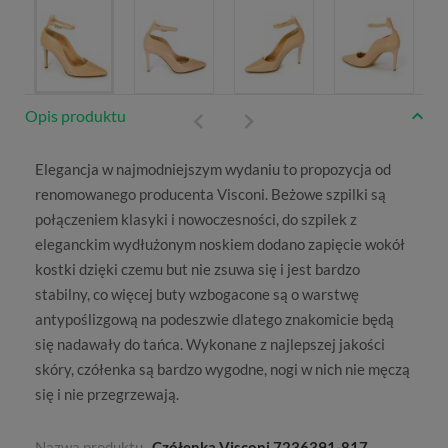
Opis produktu
Elegancja w najmodniejszym wydaniu to propozycja od
renomowanego producenta
Visconi
.
Beżowe szpilki
są
połączeniem klasyki i nowoczesności, do szpilek z
eleganckim wydłużonym noskiem dodano zapięcie wokół
kostki dzięki czemu but nie zsuwa się i jest bardzo
stabilny, co więcej buty wzbogacone są o warstwę
antypoślizgową na podeszwie dlatego znakomicie będą
się nadawały do tańca. Wykonane z najlepszej jakości
skóry, czółenka są bardzo wygodne, nogi w nich nie męczą
się i nie przegrzewają.
Nazwa produktu
Czółenka Visconi 7236391-817