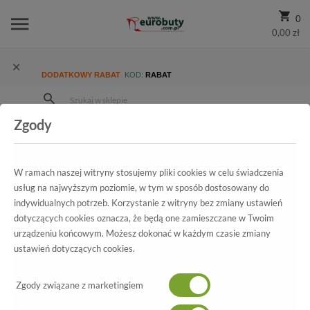
0
0,00 zł
DODATKOWY RABAT
KOD:
RABAT
Zgody
Strona Główna
Wszystkie produkty
Ekskluzywne
Kolekcja
Damskie
Czółenka Unisa Numar-F17 Baltic metalics
W ramach naszej witryny stosujemy pliki cookies w celu świadczenia
usług na najwyższym poziomie, w tym w sposób dostosowany do
indywidualnych potrzeb. Korzystanie z witryny bez zmiany ustawień
dotyczących cookies oznacza, że będą one zamieszczane w Twoim
Wszystkie produkty
urządzeniu końcowym. Możesz dokonać w każdym czasie zmiany
ustawień dotyczących cookies.
Czółenka Unisa
Numar-F17 Baltic metalics
Zgody związane z marketingiem