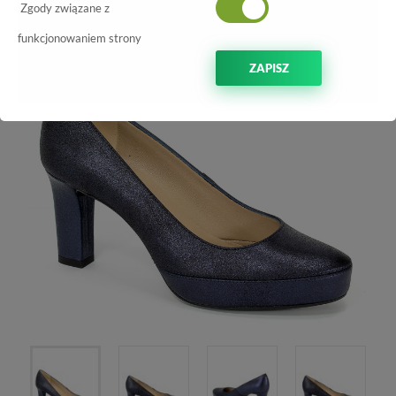
-60%
Zgody związane z
funkcjonowaniem strony
ZAPISZ