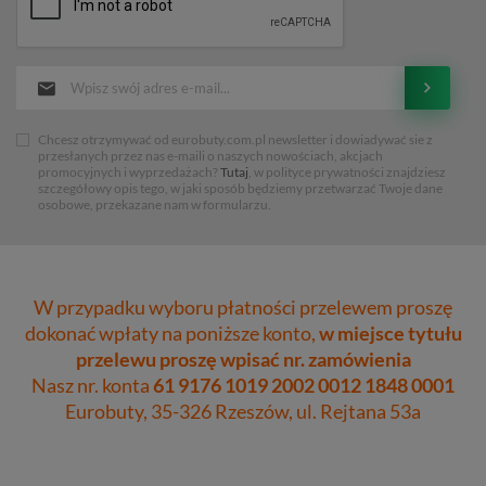
Chcesz otrzymywać od eurobuty.com.pl newsletter i dowiadywać sie z
przesłanych przez nas e-maili o naszych nowościach, akcjach
promocyjnych i wyprzedażach?
Tutaj
, w polityce prywatności znajdziesz
szczegółowy opis tego, w jaki sposób będziemy przetwarzać Twoje dane
osobowe, przekazane nam w formularzu.
W przypadku wyboru płatności przelewem proszę
dokonać wpłaty na poniższe konto,
w miejsce tytułu
przelewu proszę wpisać nr. zamówienia
Nasz nr. konta
61 9176 1019 2002 0012 1848 0001
Eurobuty, 35-326 Rzeszów, ul. Rejtana 53a