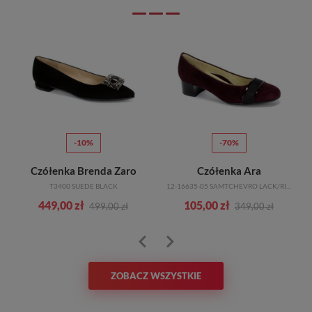
-10%
-70%
Czółenka Brenda Zaro
Czółenka Ara
T3400 SUEDE BLACK
12-16635-05 SAMTCHEVRO LACK/RIPS BRUNELLO SCHWARZ FIOLETOWY
449,00 zł
105,00 zł
499,00 zł
349,00 zł
ZOBACZ WSZYSTKIE