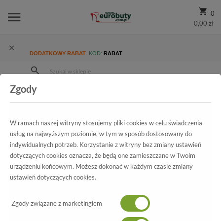
0
0,00 zł
DODATKOWY RABAT
KOD:
RABAT
Zgody
Strona Główna
Wszystkie produkty
Damskie
Kolekcja damska
Czółenka
Czółenka Uncome 24058 Nero
W ramach naszej witryny stosujemy pliki cookies w celu świadczenia
usług na najwyższym poziomie, w tym w sposób dostosowany do
indywidualnych potrzeb. Korzystanie z witryny bez zmiany ustawień
dotyczących cookies oznacza, że będą one zamieszczane w Twoim
Wszystkie produkty
urządzeniu końcowym. Możesz dokonać w każdym czasie zmiany
ustawień dotyczących cookies.
Czółenka Uncome
24058 Nero
Zgody związane z marketingiem