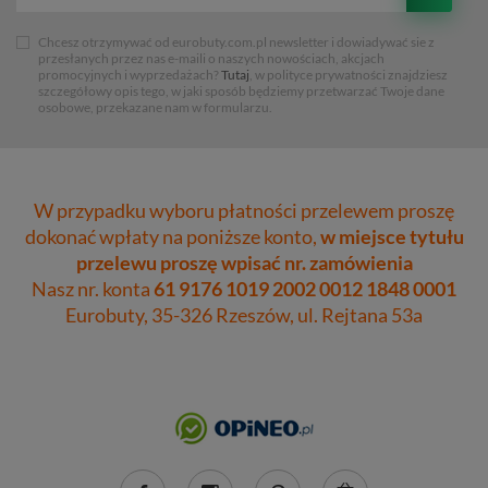
Chcesz otrzymywać od eurobuty.com.pl newsletter i dowiadywać sie z
przesłanych przez nas e-maili o naszych nowościach, akcjach
promocyjnych i wyprzedażach?
Tutaj
, w polityce prywatności znajdziesz
szczegółowy opis tego, w jaki sposób będziemy przetwarzać Twoje dane
osobowe, przekazane nam w formularzu.
W przypadku wyboru płatności przelewem proszę
dokonać wpłaty na poniższe konto,
w miejsce tytułu
przelewu proszę wpisać nr. zamówienia
Nasz nr. konta
61 9176 1019 2002 0012 1848 0001
Eurobuty, 35-326 Rzeszów, ul. Rejtana 53a