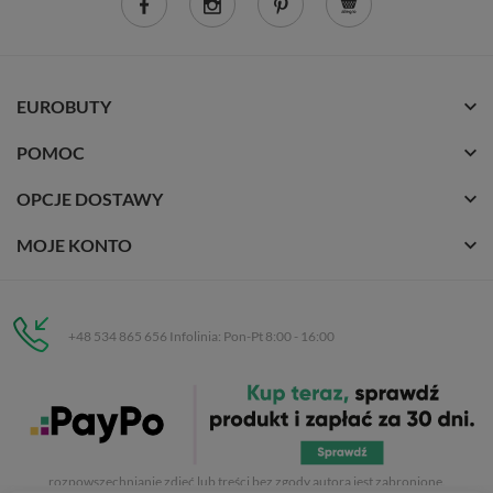
EUROBUTY
POMOC
OPCJE DOSTAWY
MOJE KONTO
+48 534 865 656 Infolinia: Pon-Pt 8:00 - 16:00
Eurobuty
C.H. Respan, Rejtana 53a/250
35-326 Rzeszów
Wszelkie prawa zastrzeżone dla
Eurobuty
. Kopiowanie, przetwarzanie,
rozpowszechnianie zdjęć lub treści bez zgody autora jest zabronione.