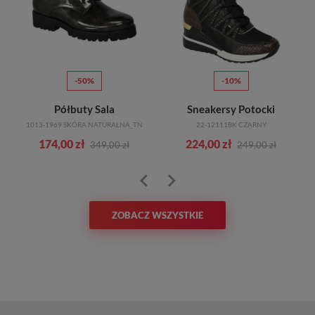
-50%
-10%
Półbuty Sala
Sneakersy Potocki
1013-1969 SKÓRA NATURALNA_TN
22-12111BK CZARNY
174,00 zł
224,00 zł
349,00 zł
249,00 zł
ZOBACZ WSZYSTKIE