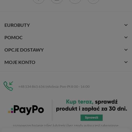
EUROBUTY
POMOC
OPCJE DOSTAWY
MOJE KONTO
+48 534 865 656 Infolinia: Pon-Pt 8:00 - 16:00
Eurobuty
C.H. Respan, Rejtana 53a/250
35-326 Rzeszów
Wszelkie prawa zastrzeżone dla
Eurobuty
. Kopiowanie, przetwarzanie,
rozpowszechnianie zdjęć lub treści bez zgody autora jest zabronione.