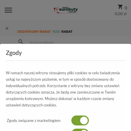
0
0,00 zł
DODATKOWY RABAT
KOD:
RABAT
Zgody
Strona Główna
Wszystkie produkty
Promocja
Damskie
Czółenka
Czółenka Uncome 23097 Khaki
W ramach naszej witryny stosujemy pliki cookies w celu świadczenia
usług na najwyższym poziomie, w tym w sposób dostosowany do
indywidualnych potrzeb. Korzystanie z witryny bez zmiany ustawień
Wszystkie produkty
dotyczących cookies oznacza, że będą one zamieszczane w Twoim
urządzeniu końcowym. Możesz dokonać w każdym czasie zmiany
Czółenka Uncome
ustawień dotyczących cookies.
23097 Khaki
Zgody związane z marketingiem
-60%