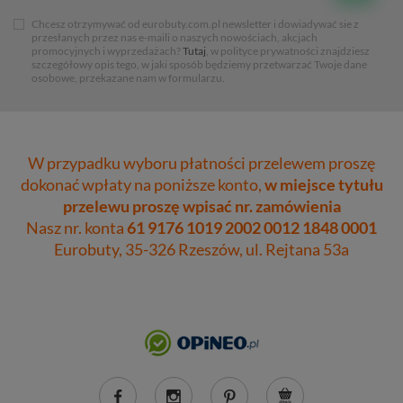
Chcesz otrzymywać od eurobuty.com.pl newsletter i dowiadywać sie z
przesłanych przez nas e-maili o naszych nowościach, akcjach
promocyjnych i wyprzedażach?
Tutaj
, w polityce prywatności znajdziesz
szczegółowy opis tego, w jaki sposób będziemy przetwarzać Twoje dane
osobowe, przekazane nam w formularzu.
W przypadku wyboru płatności przelewem proszę
dokonać wpłaty na poniższe konto,
w miejsce tytułu
przelewu proszę wpisać nr. zamówienia
Nasz nr. konta
61 9176 1019 2002 0012 1848 0001
Eurobuty, 35-326 Rzeszów, ul. Rejtana 53a