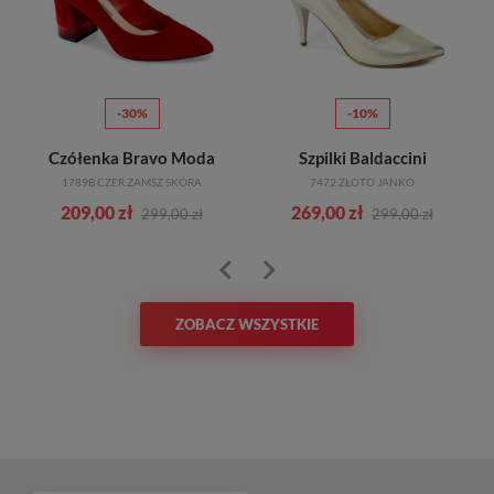
-30%
-10%
Czółenka Bravo Moda
Szpilki Baldaccini
1789B CZER.ZAMSZ SKÓRA
7472 ZŁOTO JANKO
209,00 zł
269,00 zł
299,00 zł
299,00 zł
ZOBACZ WSZYSTKIE