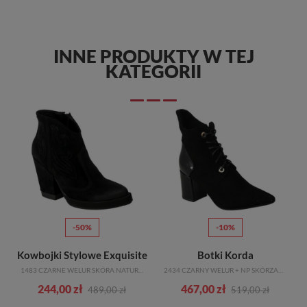
INNE PRODUKTY W TEJ
KATEGORII
-50%
-10%
Kowbojki Stylowe Exquisite
Botki Korda
1483 CZARNE WELUR SKÓRA NATURALNA
2434 CZARNY WELUR + NP SKÓRZANE
244,00 zł
467,00 zł
489,00 zł
519,00 zł