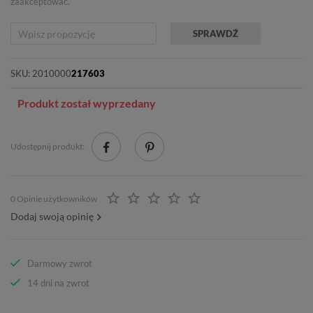
zaakceptować.
SPRAWDŹ
SKU:
2010000
217603
Produkt został wyprzedany
Udostępnij produkt:
0 Opinie użytkowników
Dodaj swoją opinię
Darmowy zwrot
14 dni na zwrot