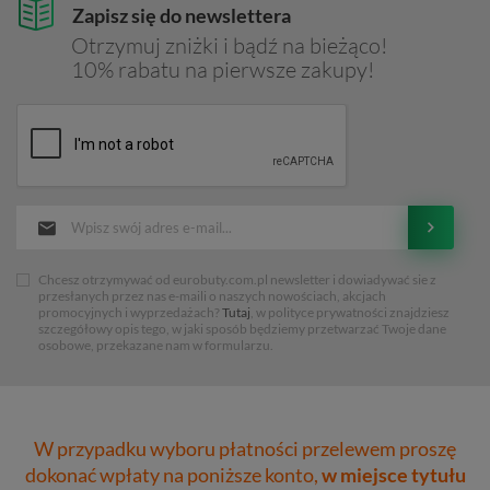
Zapisz się do newslettera
Otrzymuj zniżki i bądź na bieżąco!
10% rabatu na pierwsze zakupy!
Chcesz otrzymywać od eurobuty.com.pl newsletter i dowiadywać sie z
przesłanych przez nas e-maili o naszych nowościach, akcjach
promocyjnych i wyprzedażach?
Tutaj
, w polityce prywatności znajdziesz
szczegółowy opis tego, w jaki sposób będziemy przetwarzać Twoje dane
osobowe, przekazane nam w formularzu.
W przypadku wyboru płatności przelewem proszę
dokonać wpłaty na poniższe konto,
w miejsce tytułu