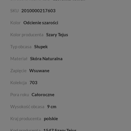
SKU
2010000217603
Kolor
Odcienie szarości
Kolor producenta
Szary Tejus
Typ obcasa
Słupek
Materiał
Skóra Naturalna
Zapięcie
Wsuwane
Kolekcja
703
Pora roku
Całoroczne
Wysokość obcasa
9 cm
Kraj producenta
polskie
Kod producenta
1547 Szary Tejus