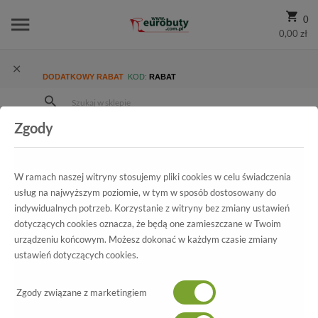
0
0,00 zł
DODATKOWY RABAT
KOD:
RABAT
Zgody
Strona Główna
Wszystkie produkty
Damskie
Kolekcja damska
Czółenka
Czółenka Tomex 1547 Szary Tejus
W ramach naszej witryny stosujemy pliki cookies w celu świadczenia
usług na najwyższym poziomie, w tym w sposób dostosowany do
indywidualnych potrzeb. Korzystanie z witryny bez zmiany ustawień
dotyczących cookies oznacza, że będą one zamieszczane w Twoim
Wszystkie produkty
urządzeniu końcowym. Możesz dokonać w każdym czasie zmiany
ustawień dotyczących cookies.
Czółenka Tomex
1547 Szary Tejus
Zgody związane z marketingiem