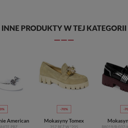
INNE PRODUKTY W TEJ KATEGORII
70%
-70%
-7
tnie American
Mokasyny Tomex
Mokasyny
WHITE.PRZ
357 BEŻ W *205