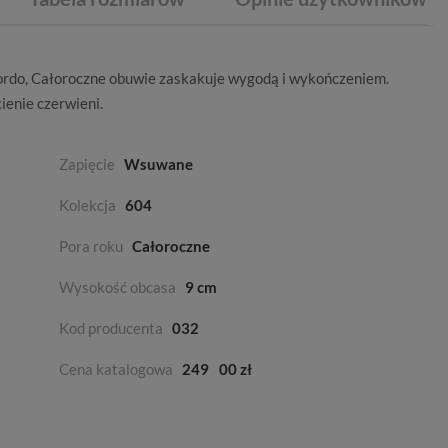
ordo,
Całoroczne
obuwie zaskakuje wygodą i wykończeniem.
ienie czerwieni
.
Zapięcie
Wsuwane
o
Kolekcja
604
Pora roku
Całoroczne
Wysokość obcasa
9 cm
Kod producenta
032
Cena katalogowa
249
00 zł