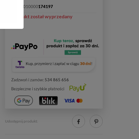
SKU:
2010000
174197
Produkt został wyprzedany
Zadzwoń i zamów:
534 865 656
Bezpieczne i szybkie płatności
Udostępnij produkt: