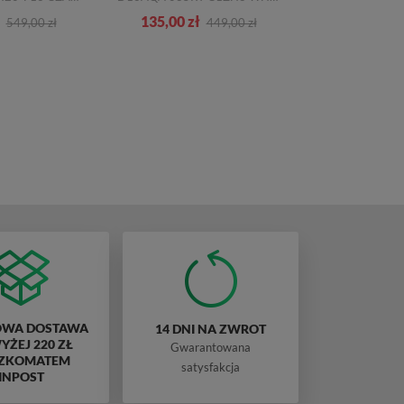
135,00 zł
165,00 zł
549,00 zł
449,00 zł
WA DOSTAWA
14 DNI NA ZWROT
ŻEJ 220 ZŁ
Gwarantowana
ZKOMATEM
satysfakcja
INPOST