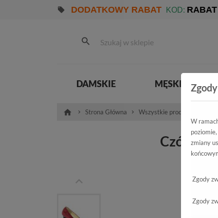
DODATKOWY RABAT
RABAT
KOD:
DAMSKIE
MĘSKIE
Zgody
Strona Główna
Wszystkie produkty
Pro
W ramach 
poziomie,
Czółenka
zmiany us
końcowym
Czółe
Zgody zw
Zgody zw