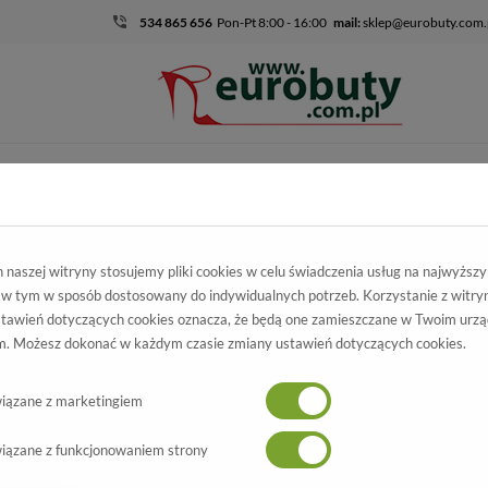
534 865 656
Pon-Pt 8:00 - 16:00
mail:
sklep@eurobuty.com.
DZIECIĘCO-
SALE
EKSKLUZ
MŁODZIEŻOWE
mocja
Damskie
Półbuty
Czółenka Tomex 032 Bordo
naszej witryny stosujemy pliki cookies w celu świadczenia usług na najwyższ
 w tym w sposób dostosowany do indywidualnych potrzeb. Korzystanie z witry
 Tomex 032 Bordo
tawień dotyczących cookies oznacza, że będą one zamieszczane w Twoim urzą
. Możesz dokonać w każdym czasie zmiany ustawień dotyczących cookies.
nka Tomex 032 Bordo
Wszystkie produkty
-60%
iązane z marketingiem
iązane z funkcjonowaniem strony