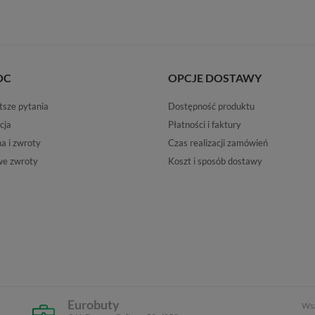
OC
OPCJE DOSTAWY
tsze pytania
Dostępność produktu
cja
Płatności i faktury
 i zwroty
Czas realizacji zamówień
e zwroty
Koszt i sposób dostawy
Eurobuty
Wsz