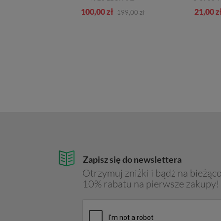
zł
100,00 zł
21,00 z
259,00 zł
199,00 zł
Zapisz się do newslettera
Otrzymuj zniżki i bądź na bieżąco
10% rabatu na pierwsze zakupy!