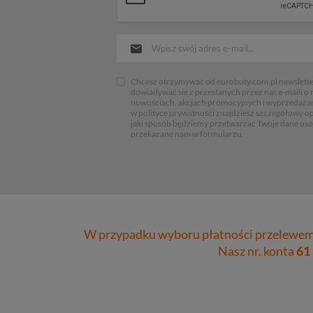
Chcesz otrzymywać od eurobuty.com.pl newsletter
dowiadywać sie z przesłanych przez nas e-maili o
nowościach, akcjach promocyjnych i wyprzedaża
w polityce prywatności znajdziesz szczegółowy op
jaki sposób będziemy przetwarzać Twoje dane os
przekazane nam w formularzu.
W przypadku wyboru płatności przelewem 
Nasz nr. konta
61