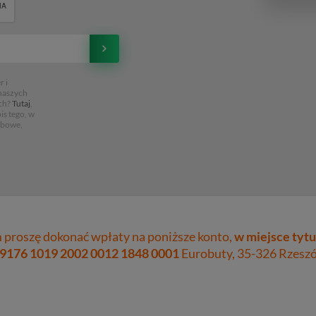
 i
 naszych
ch?
Tutaj
,
is tego, w
obowe,
proszę dokonać wpłaty na poniższe konto,
w miejsce tytu
 9176 1019 2002 0012 1848 0001
Eurobuty, 35-326 Rzeszów