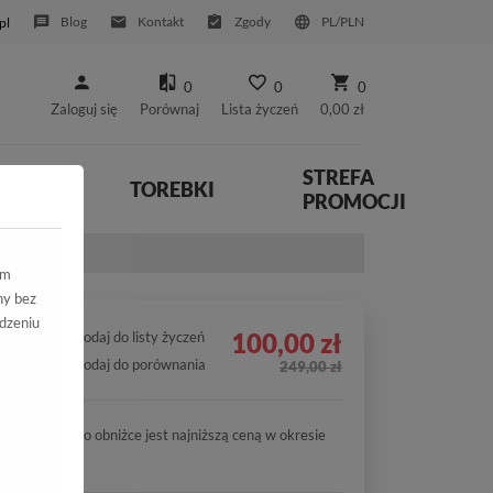
Blog
Kontakt
Zgody
PL/PLN
pl
0
0
0
Zaloguj się
Porównaj
Lista życzeń
0,00 zł
STREFA
YWNE
TOREBKI
PROMOCJI
ym
ny bez
dzeniu
100,00 zł
Dodaj do listy życzeń
Dodaj do porównania
249,00 zł
Cena po obniżce jest najniższą ceną w okresie
30 dni.