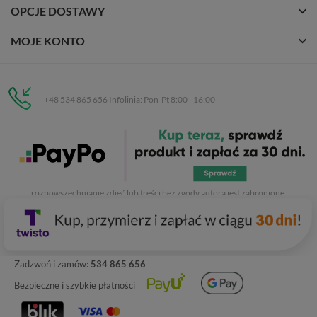
OPCJE DOSTAWY
MOJE KONTO
+48 534 865 656 Infolinia: Pon-Pt 8:00 - 16:00
Eurobuty
C.H. Respan, Rejtana 53a/250
35-326 Rzeszów
Wszelkie prawa zastrzeżone dla
Eurobuty
. Kopiowanie, przetwarzanie,
rozpowszechnianie zdjęć lub treści bez zgody autora jest zabronione.
Zadzwoń i zamów:
534 865 656
Bezpieczne i szybkie płatności