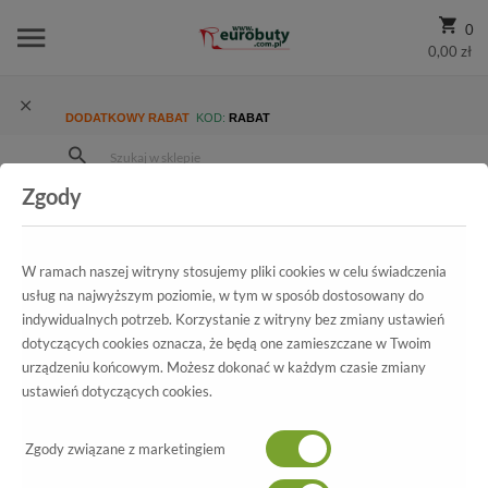
0
0,00 zł
DODATKOWY RABAT
KOD:
RABAT
Zgody
Strona Główna
Wszystkie produkty
Damskie
Kolekcja damska
Czółenka
Czółenka Tamaris 1-22406-27 855 Navy Structure
W ramach naszej witryny stosujemy pliki cookies w celu świadczenia
usług na najwyższym poziomie, w tym w sposób dostosowany do
indywidualnych potrzeb. Korzystanie z witryny bez zmiany ustawień
dotyczących cookies oznacza, że będą one zamieszczane w Twoim
Wszystkie produkty
urządzeniu końcowym. Możesz dokonać w każdym czasie zmiany
ustawień dotyczących cookies.
Czółenka Tamaris
Zgody związane z marketingiem
1-22406-27 855 Navy Structure