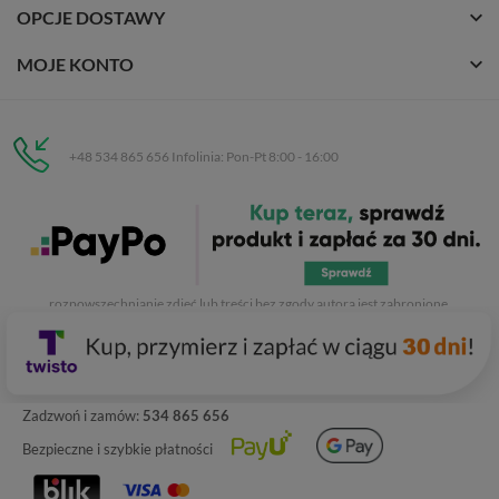
OPCJE DOSTAWY
MOJE KONTO
+48 534 865 656 Infolinia: Pon-Pt 8:00 - 16:00
Eurobuty
C.H. Respan, Rejtana 53a/250
35-326 Rzeszów
Wszelkie prawa zastrzeżone dla
Eurobuty
. Kopiowanie, przetwarzanie,
rozpowszechnianie zdjęć lub treści bez zgody autora jest zabronione.
Zadzwoń i zamów:
534 865 656
Bezpieczne i szybkie płatności