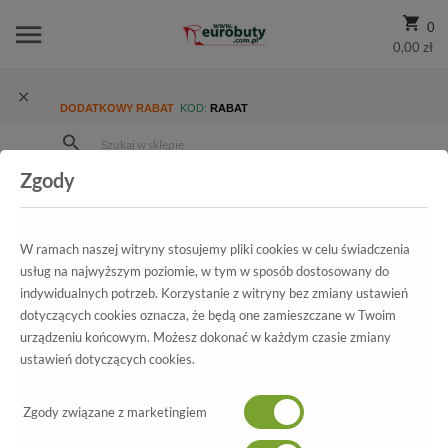
0
0,00 zł
DODATKOWY RABAT
KOD:
RABAT
Zgody
Strona Główna
Wszystkie produkty
Damskie
Kolekcja damska
Czółenka
Czółenka Sala 4057 958
W ramach naszej witryny stosujemy pliki cookies w celu świadczenia
usług na najwyższym poziomie, w tym w sposób dostosowany do
indywidualnych potrzeb. Korzystanie z witryny bez zmiany ustawień
Wszystkie produkty
dotyczących cookies oznacza, że będą one zamieszczane w Twoim
urządzeniu końcowym. Możesz dokonać w każdym czasie zmiany
Czółenka Sala
ustawień dotyczących cookies.
4057 958
Zgody związane z marketingiem
-50%