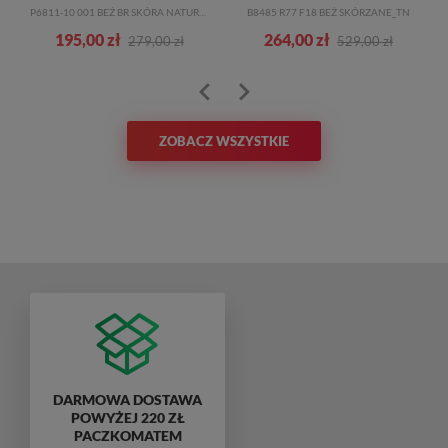
P6811-10 001 BEŻ BR SKÓRA NATURALNA
B8485 R77 F18 BEŻ SKÓRZANE_TN
195,00 zł
264,00 zł
279,00 zł
529,00 zł
ZOBACZ WSZYSTKIE
DARMOWA DOSTAWA
POWYŻEJ 220 ZŁ
PACZKOMATEM