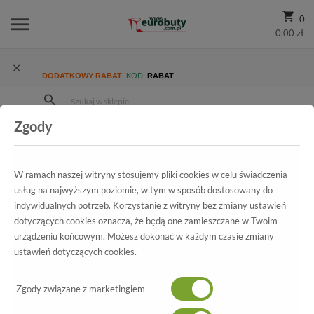
0
0,00 zł
DODATKOWY RABAT
KOD:
RABAT
Zgody
Strona Główna
Wszystkie produkty
Damskie
Kolekcja damska
Szpilki
Czółenka Sala 3089 847
W ramach naszej witryny stosujemy pliki cookies w celu świadczenia
usług na najwyższym poziomie, w tym w sposób dostosowany do
indywidualnych potrzeb. Korzystanie z witryny bez zmiany ustawień
Wszystkie produkty
dotyczących cookies oznacza, że będą one zamieszczane w Twoim
urządzeniu końcowym. Możesz dokonać w każdym czasie zmiany
Czółenka Sala
ustawień dotyczących cookies.
3089 847
Zgody związane z marketingiem
-50%