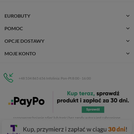
EUROBUTY
POMOC
OPCJE DOSTAWY
MOJE KONTO
+48 534 865 656 Infolinia: Pon-Pt 8:00 - 16:00
Eurobuty
C.H. Respan, Rejtana 53a/250
35-326 Rzeszów
Wszelkie prawa zastrzeżone dla
Eurobuty
. Kopiowanie, przetwarzanie,
rozpowszechnianie zdjęć lub treści bez zgody autora jest zabronione.