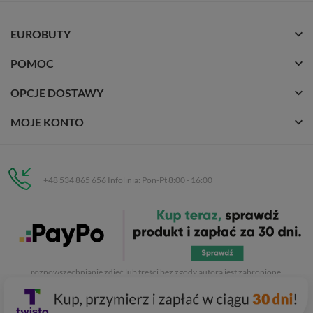
EUROBUTY
POMOC
OPCJE DOSTAWY
MOJE KONTO
+48 534 865 656 Infolinia: Pon-Pt 8:00 - 16:00
Eurobuty
C.H. Respan, Rejtana 53a/250
35-326 Rzeszów
Wszelkie prawa zastrzeżone dla
Eurobuty
. Kopiowanie, przetwarzanie,
rozpowszechnianie zdjęć lub treści bez zgody autora jest zabronione.