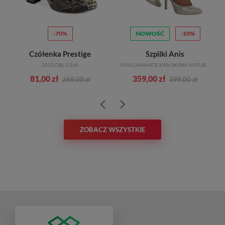
-70%
NOWOŚĆ
-10%
Czółenka Prestige
Szpilki Anis
ALNA
2032 OBL S-168
4550 LAMINATE KAN SKÓRA NATURALNA TN
81,00 zł
359,00 zł
269,00 zł
399,00 zł
ZOBACZ WSZYSTKIE