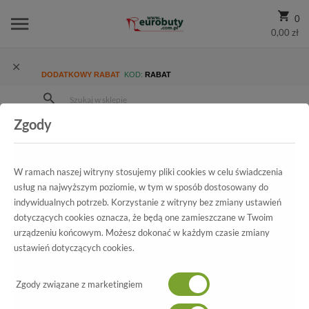
0
0,00 zł
DODATKOWY RABAT
KOD:
RABAT
Zgody
Strona Główna
Wszystkie produkty
Damskie
Kolekcja damska
Czółenka
Czółenka Neścior 092-M Czarny
W ramach naszej witryny stosujemy pliki cookies w celu świadczenia
usług na najwyższym poziomie, w tym w sposób dostosowany do
indywidualnych potrzeb. Korzystanie z witryny bez zmiany ustawień
dotyczących cookies oznacza, że będą one zamieszczane w Twoim
Wszystkie produkty
urządzeniu końcowym. Możesz dokonać w każdym czasie zmiany
ustawień dotyczących cookies.
Czółenka Neścior
092-M Czarny
Zgody związane z marketingiem
-50%