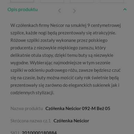
Opis produktu
W czółenkach firmy
Neścor
na smukłej 9 centymetrowej
szpilce, każde nogi będą prezentowały się atrakcyjnie.
Różowe szpilki
zostały wykonane przez polskiego
producenta z niezwykle miękkiego zamszu, który
delikatnie otula stopy, dzięki temu buty są niezwykle
wygodne. Wybierając najmodniejsze w tym sezonie
szpilki w odcieniu pudrowego różu, zawsze będziesz czuć
się na czasie, buty można mościć cały rok świetnie będą
prezentowały się zarówno do eleganckich sukienek jak i
codziennych stylizacji.
Nazwa produktu
Czółenka Neścior 092-M Beż 05
Skrócona nazwa cz.1
Czółenka Neścior
SKU
2010000180884