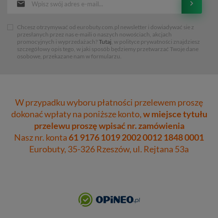
Chcesz otrzymywać od eurobuty.com.pl newsletter i dowiadywać sie z
przesłanych przez nas e-maili o naszych nowościach, akcjach
promocyjnych i wyprzedażach?
Tutaj
, w polityce prywatności znajdziesz
szczegółowy opis tego, w jaki sposób będziemy przetwarzać Twoje dane
osobowe, przekazane nam w formularzu.
W przypadku wyboru płatności przelewem proszę
dokonać wpłaty na poniższe konto,
w miejsce tytułu
przelewu proszę wpisać nr. zamówienia
Nasz nr. konta
61 9176 1019 2002 0012 1848 0001
Eurobuty, 35-326 Rzeszów, ul. Rejtana 53a