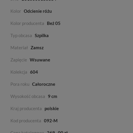
Kolor
Odcienie różu
Kolor producenta
Beż 05
Typ obcasa
Szpilka
Materiał
Zamsz
Zapięcie
Wsuwane
Kolekcja
604
Pora roku
Całoroczne
Wysokość obcasa
9 cm
Kraj producenta
polskie
Kod producenta
092-M
Cena katalogowa
269
00 zł