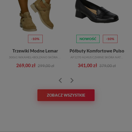
-10%
NOWOŚĆ
-10%
Trzewiki Modne Lemar
Półbuty Komfortowe Pulso
30061 W.KAMEL+BOLZANO SKÓRA NATURALNA_TN
AF1270 ALMUS CZARNE SKÓRA NATURALNA
269,00 zł
341,00 zł
299,00 zł
379,00 zł
ZOBACZ WSZYSTKIE