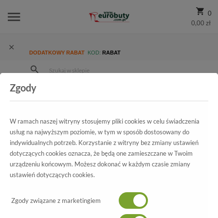
0
0,00 zł
DODATKOWY RABAT
KOD:
RABAT
Zgody
Strona Główna
Wszystkie produkty
Damskie
Kolekcja damska
Czółenka
Czółenka Neścior 092-M Beż 05
W ramach naszej witryny stosujemy pliki cookies w celu świadczenia
usług na najwyższym poziomie, w tym w sposób dostosowany do
indywidualnych potrzeb. Korzystanie z witryny bez zmiany ustawień
dotyczących cookies oznacza, że będą one zamieszczane w Twoim
Wszystkie produkty
urządzeniu końcowym. Możesz dokonać w każdym czasie zmiany
ustawień dotyczących cookies.
Czółenka Neścior
092-M Beż 05
Zgody związane z marketingiem
-50%