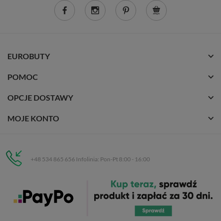
EUROBUTY
POMOC
OPCJE DOSTAWY
MOJE KONTO
+48 534 865 656 Infolinia: Pon-Pt 8:00 - 16:00
Eurobuty
C.H. Respan, Rejtana 53a/250
35-326 Rzeszów
Wszelkie prawa zastrzeżone dla
Eurobuty
. Kopiowanie, przetwarzanie,