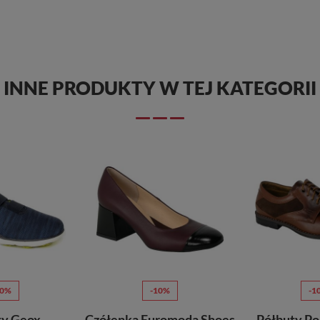
INNE PRODUKTY W TEJ KATEGORII
10%
-10%
-1
ty Geox
Czółenka Euromoda Shoes
Półbuty Po