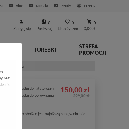
Blog
Kontakt
Zgody
PL/PLN
pl
0
0
0
Zaloguj się
Porównaj
Lista życzeń
0,00 zł
STREFA
YWNE
TOREBKI
PROMOCJI
 Czarny Skóra
ym
ny bez
dzeniu
150,00 zł
Dodaj do listy życzeń
Dodaj do porównania
299,00 zł
Cena po obniżce jest najniższą ceną w okresie
30 dni.