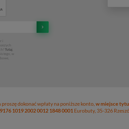
 i
 naszych
ch?
Tutaj
,
is tego, w
obowe,
proszę dokonać wpłaty na poniższe konto,
w miejsce tytu
 9176 1019 2002 0012 1848 0001
Eurobuty, 35-326 Rzeszów