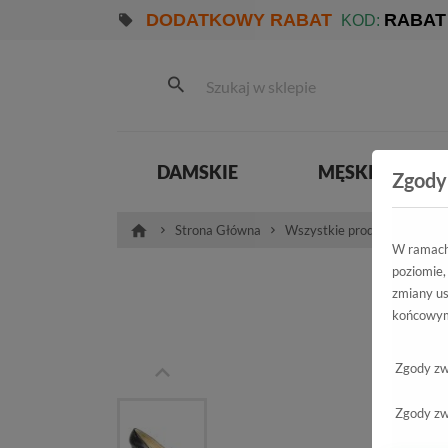
DODATKOWY RABAT
RABAT
KOD:
DAMSKIE
MĘSKIE
Zgody
Strona Główna
Wszystkie produkty
Dam
W ramach 
poziomie,
Czó
zmiany us
końcowym
04154-
Zgody zw
Zgody zw