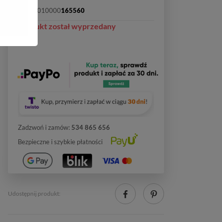
SKU:
2010000
165560
Produkt został wyprzedany
Zadzwoń i zamów:
534 865 656
Bezpieczne i szybkie płatności
Udostępnij produkt: