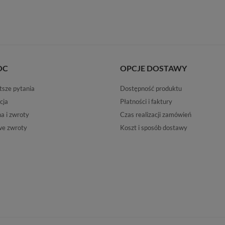
OC
OPCJE DOSTAWY
tsze pytania
Dostępność produktu
cja
Płatności i faktury
 i zwroty
Czas realizacji zamówień
e zwroty
Koszt i sposób dostawy