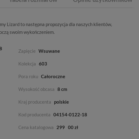
rmy
Lizard
to następna propozycja dla naszych klientów,
oczą swoim wykończeniem.
8
Zapięcie
Wsuwane
Kolekcja
603
Pora roku
Całoroczne
Wysokość obcasa
8 cm
Kraj producenta
polskie
Kod producenta
04154-0122-18
Cena katalogowa
299
00 zł