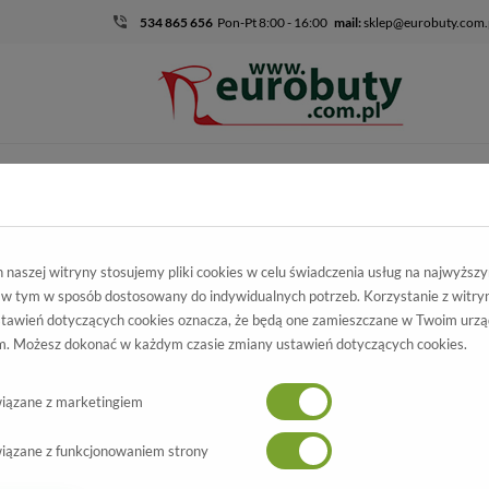
534 865 656
Pon-Pt 8:00 - 16:00
mail:
sklep@eurobuty.com.
DZIECIĘCO-
SALE
EKSKLUZ
MŁODZIEŻOWE
skie
Kolekcja damska
Czółenka
Czółenka Lizard 04154-0122-18
naszej witryny stosujemy pliki cookies w celu świadczenia usług na najwyższ
 w tym w sposób dostosowany do indywidualnych potrzeb. Korzystanie z witry
łenka Lizard
tawień dotyczących cookies oznacza, że będą one zamieszczane w Twoim urzą
. Możesz dokonać w każdym czasie zmiany ustawień dotyczących cookies.
0122-18 Czarny Skóra
Wszystkie produkty
-50%
iązane z marketingiem
iązane z funkcjonowaniem strony