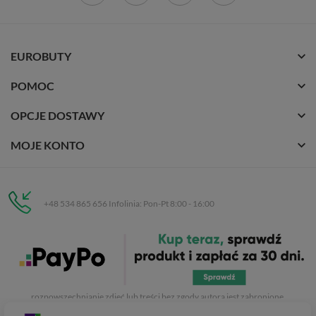
EUROBUTY
POMOC
OPCJE DOSTAWY
MOJE KONTO
+48 534 865 656 Infolinia: Pon-Pt 8:00 - 16:00
Eurobuty
C.H. Respan, Rejtana 53a/250
35-326 Rzeszów
Wszelkie prawa zastrzeżone dla
Eurobuty
. Kopiowanie, przetwarzanie,
rozpowszechnianie zdjęć lub treści bez zgody autora jest zabronione.