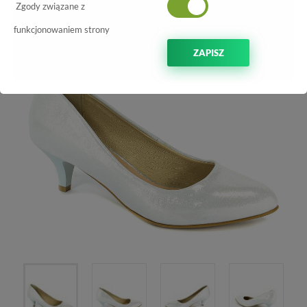
Zgody związane z
-70%
funkcjonowaniem strony
ZAPISZ