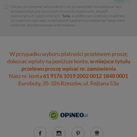
Chcesz otrzymywać od eurobuty.com.pl newsletter i dowiadywać sie z
przesłanych przez nas e-maili o naszych nowościach, akcjach
promocyjnych i wyprzedażach?
Tutaj
, w polityce prywatności znajdziesz
szczegółowy opis tego, w jaki sposób będziemy przetwarzać Twoje dane
osobowe, przekazane nam w formularzu.
W przypadku wyboru płatności przelewem proszę
dokonać wpłaty na poniższe konto,
w miejsce tytułu
przelewu proszę wpisać nr. zamówienia
Nasz nr. konta
61 9176 1019 2002 0012 1848 0001
Eurobuty, 35-326 Rzeszów, ul. Rejtana 53a