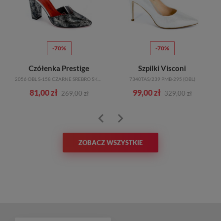
-70%
-70%
Czółenka Prestige
Szpilki Visconi
2056 OBL S-158 CZARNE SREBRO SKÓRA
7340TAS/239 PMB-295 (OBL)
81,00 zł
99,00 zł
269,00 zł
329,00 zł
ZOBACZ WSZYSTKIE