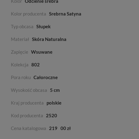
Kolor
Odcienie srebra
Kolor producenta
Srebrna Satyna
Typ obcasa
Słupek
Materiał
Skóra Naturalna
Zapięcie
Wsuwane
Kolekcja
802
Pora roku
Całoroczne
Wysokość obcasa
5 cm
Kraj producenta
polskie
Kod producenta
2520
Cena katalogowa
219
00 zł