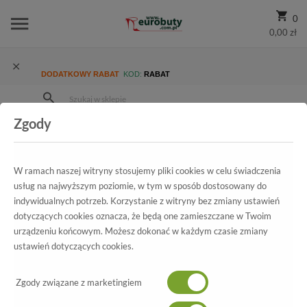
0
0,00 zł
DODATKOWY RABAT
KOD:
RABAT
Zgody
Strona Główna
Wszystkie produkty
Promocja
Damskie
Czółenka
Czółenka Lewski 2520 Srebrna/Satyna
W ramach naszej witryny stosujemy pliki cookies w celu świadczenia
usług na najwyższym poziomie, w tym w sposób dostosowany do
indywidualnych potrzeb. Korzystanie z witryny bez zmiany ustawień
dotyczących cookies oznacza, że będą one zamieszczane w Twoim
Wszystkie produkty
urządzeniu końcowym. Możesz dokonać w każdym czasie zmiany
ustawień dotyczących cookies.
Czółenka Lewski
Zgody związane z marketingiem
2520 Srebrna/Satyna