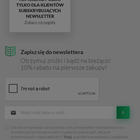
TYLKO DLA KLIENTÓW
SUBSKRYBUJĄCYCH
NEWSLETTER
Zobacz szczegóły
Zapisz się do newslettera
Otrzymuj zniżki i bądź na bieżąco!
10% rabatu na pierwsze zakupy!
Chcesz otrzymywać od eurobuty.com.pl newsletter i dowiadywać sie z
przesłanych przez nas e-maili o naszych nowościach, akcjach
promocyjnych i wyprzedażach?
Tutaj
, w polityce prywatności znajdziesz