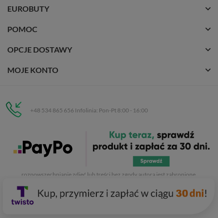
EUROBUTY
POMOC
OPCJE DOSTAWY
MOJE KONTO
+48 534 865 656 Infolinia: Pon-Pt 8:00 - 16:00
Eurobuty
C.H. Respan, Rejtana 53a/250
35-326 Rzeszów
Wszelkie prawa zastrzeżone dla
Eurobuty
. Kopiowanie, przetwarzanie,
rozpowszechnianie zdjęć lub treści bez zgody autora jest zabronione.