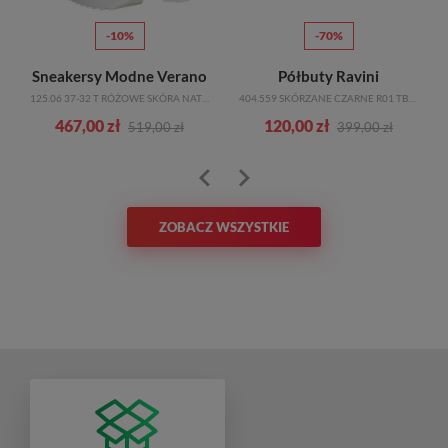
-10%
-70%
o
Sneakersy Modne Verano
Półbuty Ravini
C
125.06 37-32 T RÓŻOWE SKÓRA NATURALNA_TN
404.559 SKÓRZANE CZARNE R01 TBMK
467,00 zł
120,00 zł
519,00 zł
399,00 zł
ZOBACZ WSZYSTKIE