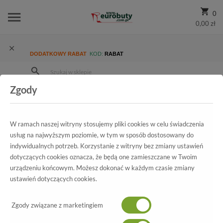
0
0,00 zł
DODATKOWY RABAT
KOD:
RABAT
Zgody
Strona Główna
Wszystkie produkty
Damskie
Kolekcja damska
Czółenka
Czółenka Letnie Sala 6064 203
W ramach naszej witryny stosujemy pliki cookies w celu świadczenia
usług na najwyższym poziomie, w tym w sposób dostosowany do
indywidualnych potrzeb. Korzystanie z witryny bez zmiany ustawień
dotyczących cookies oznacza, że będą one zamieszczane w Twoim
Wszystkie produkty
urządzeniu końcowym. Możesz dokonać w każdym czasie zmiany
ustawień dotyczących cookies.
Czółenka Letnie Sala
Zgody związane z marketingiem
6064 203