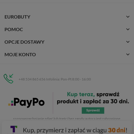
EUROBUTY
POMOC
OPCJE DOSTAWY
MOJE KONTO
+48 534 865 656 Infolinia: Pon-Pt 8:00 - 16:00
Eurobuty
C.H. Respan, Rejtana 53a/250
35-326 Rzeszów
Wszelkie prawa zastrzeżone dla
Eurobuty
. Kopiowanie, przetwarzanie,
rozpowszechnianie zdjęć lub treści bez zgody autora jest zabronione.