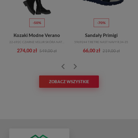
-50%
-70%
Kozaki Modne Verano
Sandały Primigi
22-692C CZARNE VELUR SKÓRA NATURALNA_TN
5969244 T.RETRE NAST NAVY R.34-35
274,00 zł
66,00 zł
549,00 zł
219,00 zł
ZOBACZ WSZYSTKIE