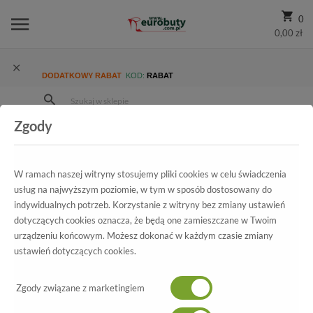
0
0,00 zł
DODATKOWY RABAT
KOD:
RABAT
Zgody
Strona Główna
Wszystkie produkty
Damskie
Kolekcja damska
Czółenka
Czółenka Letnie Sala 3068 1089
W ramach naszej witryny stosujemy pliki cookies w celu świadczenia
usług na najwyższym poziomie, w tym w sposób dostosowany do
indywidualnych potrzeb. Korzystanie z witryny bez zmiany ustawień
dotyczących cookies oznacza, że będą one zamieszczane w Twoim
Wszystkie produkty
urządzeniu końcowym. Możesz dokonać w każdym czasie zmiany
ustawień dotyczących cookies.
Czółenka Letnie Sala
Zgody związane z marketingiem
3068 1089