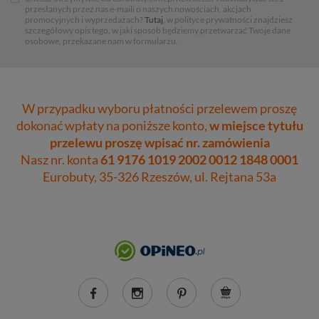
przesłanych przez nas e-maili o naszych nowościach, akcjach
promocyjnych i wyprzedażach?
Tutaj
, w polityce prywatności znajdziesz
szczegółowy opis tego, w jaki sposób będziemy przetwarzać Twoje dane
osobowe, przekazane nam w formularzu.
W przypadku wyboru płatności przelewem proszę
dokonać wpłaty na poniższe konto,
w miejsce tytułu
przelewu proszę wpisać nr. zamówienia
Nasz nr. konta
61 9176 1019 2002 0012 1848 0001
Eurobuty, 35-326 Rzeszów, ul. Rejtana 53a