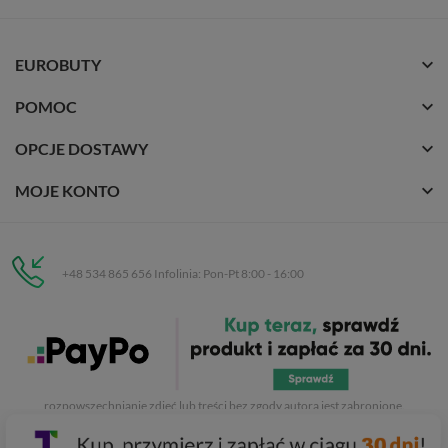
EUROBUTY
POMOC
OPCJE DOSTAWY
MOJE KONTO
+48 534 865 656 Infolinia: Pon-Pt 8:00 - 16:00
Eurobuty
C.H. Respan, Rejtana 53a/250
35-326 Rzeszów
Wszelkie prawa zastrzeżone dla
Eurobuty
. Kopiowanie, przetwarzanie,
rozpowszechnianie zdjęć lub treści bez zgody autora jest zabronione.