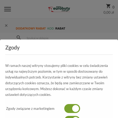
0
0,00 zł
DODATKOWY RABAT
KOD:
RABAT
Zgody
Strona Główna
Wszystkie produkty
Promocja
Damskie
Czółenka
Czółenka letnie Lizard 04340-7048-01
W ramach naszej witryny stosujemy pliki cookies w celu świadczenia
usług na najwyższym poziomie, w tym w sposób dostosowany do
indywidualnych potrzeb. Korzystanie z witryny bez zmiany ustawień
dotyczących cookies oznacza, że będą one zamieszczane w Twoim
Wszystkie produkty
urządzeniu końcowym. Możesz dokonać w każdym czasie zmiany
ustawień dotyczących cookies.
Czółenka letnie Lizard
04340-7048-01
Zgody związane z marketingiem