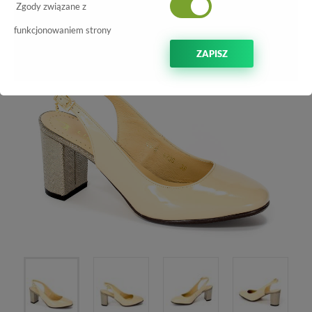
-70%
Zgody związane z
funkcjonowaniem strony
ZAPISZ