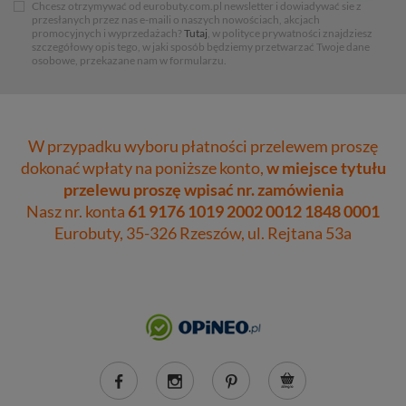
Chcesz otrzymywać od eurobuty.com.pl newsletter i dowiadywać sie z
przesłanych przez nas e-maili o naszych nowościach, akcjach
promocyjnych i wyprzedażach?
Tutaj
, w polityce prywatności znajdziesz
szczegółowy opis tego, w jaki sposób będziemy przetwarzać Twoje dane
osobowe, przekazane nam w formularzu.
W przypadku wyboru płatności przelewem proszę
dokonać wpłaty na poniższe konto,
w miejsce tytułu
przelewu proszę wpisać nr. zamówienia
Nasz nr. konta
61 9176 1019 2002 0012 1848 0001
Eurobuty, 35-326 Rzeszów, ul. Rejtana 53a