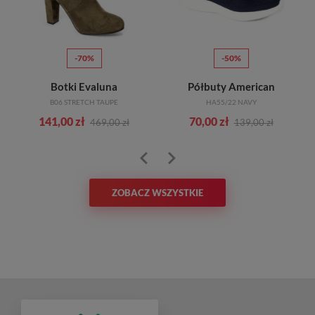
-70%
-50%
Botki Evaluna
Półbuty American
B06 STRETCH TAUPE
HA55/22 NAVY
141,00 zł
70,00 zł
469,00 zł
139,00 zł
ZOBACZ WSZYSTKIE