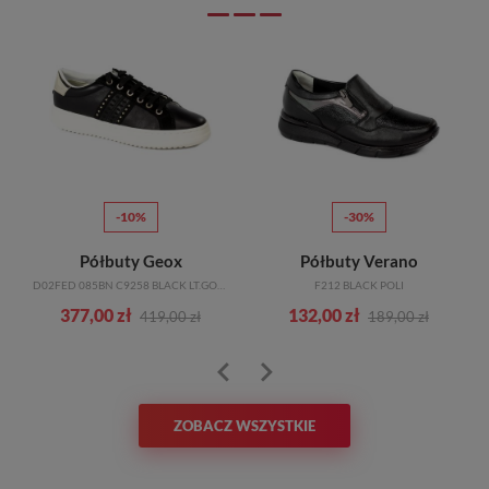
-10%
-30%
Półbuty Geox
Półbuty Verano
D02FED 085BN C9258 BLACK LT.GOLD
F212 BLACK POLI
377,00 zł
132,00 zł
419,00 zł
189,00 zł
ZOBACZ WSZYSTKIE