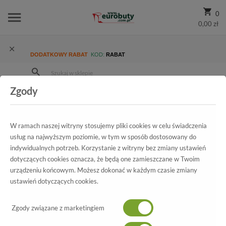
0
0,00 zł
DODATKOWY RABAT
KOD:
RABAT
Zgody
Strona Główna
Wszystkie produkty
Ekskluzywne
Kolekcja Damska
Czółenka
Czółenka letnie Hispanitas PHV74801 Vachetta-V7 Natural
W ramach naszej witryny stosujemy pliki cookies w celu świadczenia
usług na najwyższym poziomie, w tym w sposób dostosowany do
indywidualnych potrzeb. Korzystanie z witryny bez zmiany ustawień
dotyczących cookies oznacza, że będą one zamieszczane w Twoim
Wszystkie produkty
urządzeniu końcowym. Możesz dokonać w każdym czasie zmiany
ustawień dotyczących cookies.
Czółenka letnie Hispanitas
PHV74801 Vachetta-V7 Natural
Zgody związane z marketingiem