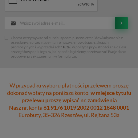
Chcesz otrzymywać od eurobuty.com.pl newsletter i dowiadywać sie z
przesłanych przez nas e-maili o naszych nowościach, akcjach
promocyjnych i wyprzedażach?
Tutaj
, w polityce prywatności znajdziesz
szczegółowy opis tego, w jaki sposób będziemy przetwarzać Twoje dane
osobowe, przekazane nam w formularzu.
W przypadku wyboru płatności przelewem proszę
dokonać wpłaty na poniższe konto,
w miejsce tytułu
przelewu proszę wpisać nr. zamówienia
Nasz nr. konta
61 9176 1019 2002 0012 1848 0001
Eurobuty, 35-326 Rzeszów, ul. Rejtana 53a