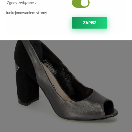
Zgody związane z
-60%
funkcjonowaniem strony
ZAPISZ