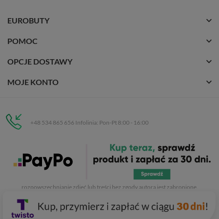
EUROBUTY
POMOC
OPCJE DOSTAWY
MOJE KONTO
+48 534 865 656 Infolinia: Pon-Pt 8:00 - 16:00
Eurobuty
C.H. Respan, Rejtana 53a/250
35-326 Rzeszów
Wszelkie prawa zastrzeżone dla
Eurobuty
. Kopiowanie, przetwarzanie,
rozpowszechnianie zdjęć lub treści bez zgody autora jest zabronione.