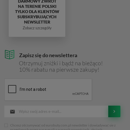
DARMOWY ZWROT
NA TERENIE POLSKI
TYLKO DLA KLIENTÓW
SUBSKRYBUJĄCYCH
NEWSLETTER
Zobacz szczegóły
Zapisz się do newslettera
Otrzymuj zniżki i bądź na bieżąco!
10% rabatu na pierwsze zakupy!
Chcesz otrzymywać od eurobuty.com.pl newsletter i dowiadywać sie z
przesłanych przez nas e-maili o naszych nowościach, akcjach