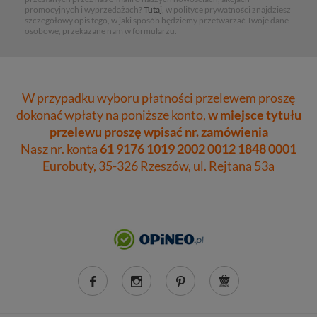
promocyjnych i wyprzedażach?
Tutaj
, w polityce prywatności znajdziesz
szczegółowy opis tego, w jaki sposób będziemy przetwarzać Twoje dane
osobowe, przekazane nam w formularzu.
W przypadku wyboru płatności przelewem proszę
dokonać wpłaty na poniższe konto,
w miejsce tytułu
przelewu proszę wpisać nr. zamówienia
Nasz nr. konta
61 9176 1019 2002 0012 1848 0001
Eurobuty, 35-326 Rzeszów, ul. Rejtana 53a