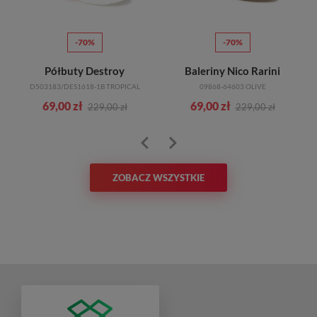
-70%
-70%
Półbuty Destroy
Baleriny Nico Rarini
D503183/DES1618-1B TROPICAL
09868-64603 OLIVE
69,00 zł
69,00 zł
229,00 zł
229,00 zł
ZOBACZ WSZYSTKIE