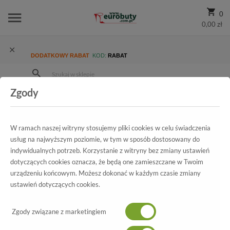
0
0,00 zł
DODATKOWY RABAT
KOD:
RABAT
Zgody
Strona Główna
Wszystkie produkty
Promocja
Damskie
Półbuty
Czółenka Kotyl 7285 Czarny zamsz
W ramach naszej witryny stosujemy pliki cookies w celu świadczenia
usług na najwyższym poziomie, w tym w sposób dostosowany do
indywidualnych potrzeb. Korzystanie z witryny bez zmiany ustawień
Wszystkie produkty
dotyczących cookies oznacza, że będą one zamieszczane w Twoim
urządzeniu końcowym. Możesz dokonać w każdym czasie zmiany
Czółenka Kotyl
ustawień dotyczących cookies.
7285 Czarny zamsz
Zgody związane z marketingiem
-60%