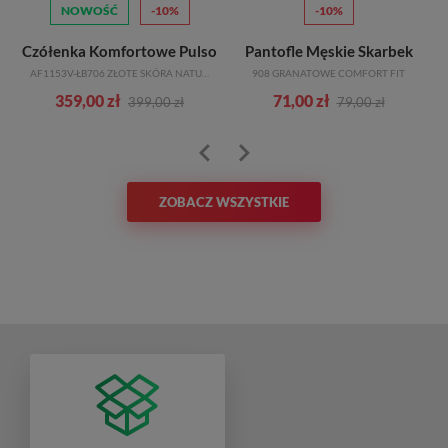
NOWOŚĆ
-10%
-10%
e
Czółenka Komfortowe Pulso
Pantofle Męskie Skarbek
AF1153V-ŁB706 ZŁOTE SKÓRA NATURALNA
908 GRANATOWE COMFORT FIT
359,00 zł
71,00 zł
399,00 zł
79,00 zł
ZOBACZ WSZYSTKIE