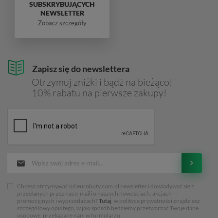
SUBSKRYBUJĄCYCH
NEWSLETTER
Zobacz szczegóły
Zapisz się do newslettera
Otrzymuj zniżki i bądź na bieżąco!
10% rabatu na pierwsze zakupy!
Chcesz otrzymywać od eurobuty.com.pl newsletter i dowiadywać sie z
przesłanych przez nas e-maili o naszych nowościach, akcjach
promocyjnych i wyprzedażach?
Tutaj
, w polityce prywatności znajdziesz
szczegółowy opis tego, w jaki sposób będziemy przetwarzać Twoje dane
osobowe, przekazane nam w formularzu.