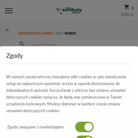
0
0,00 zł
DODATKOWY RABAT
KOD:
RABAT
Zgody
Strona Główna
Wszystkie produkty
Damskie
Kolekcja damska
Czółenka
Czółenka Klimpol 546/797-S
W ramach naszej witryny stosujemy pliki cookies w celu świadczenia
usług na najwyższym poziomie, w tym w sposób dostosowany do
indywidualnych potrzeb. Korzystanie z witryny bez zmiany ustawień
Wszystkie produkty
dotyczących cookies oznacza, że będą one zamieszczane w Twoim
urządzeniu końcowym. Możesz dokonać w każdym czasie zmiany
Czółenka Klimpol
ustawień dotyczących cookies.
546/797-S
Zgody związane z marketingiem
-50%