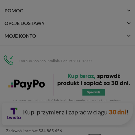
POMOC
OPCJE DOSTAWY
MOJE KONTO
+48 534 865 656 Infolinia: Pon-Pt 8:00 - 16:00
Eurobuty
C.H. Respan, Rejtana 53a/250
35-326 Rzeszów
Wszelkie prawa zastrzeżone dla
Eurobuty
. Kopiowanie, przetwarzanie,
rozpowszechnianie zdjęć lub treści bez zgody autora jest zabronione.
Zadzwoń i zamów:
534 865 656