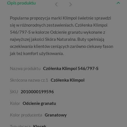
Opis produktu
Popularna propozycja marki
Klimpol
świetnie sprawdzi
się w różnorodnych zestawieniach. Czółenka Klimpol
546/797-S w kolorze
Odcienie granatu
wykonane z
najwyższej jakości
Skóra Naturalna
. Buty spełniają
oczekiwania klientów ceniących zarówno ciekawy fason
jak też komfort użytkowania.
Nazwa produktu
Czółenka Klimpol 546/797-S
Skrócona nazwa cz.1
Czółenka Klimpol
SKU
2010000199596
Kolor
Odcienie granatu
Kolor producenta
Granatowy
Typ obcasa
Klocek