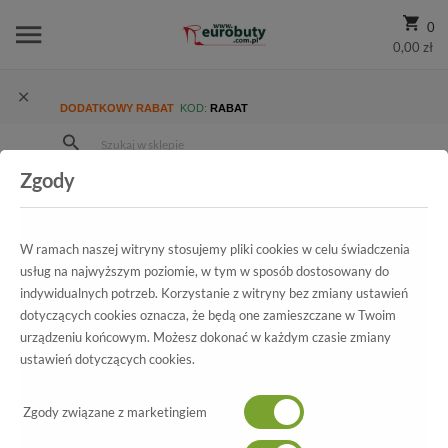
0
0,00 zł
DODATKOWY RABAT
KOD:
RABAT
Zgody
Strona Główna
Wszystkie produkty
Damskie
Promocja
Czółenka Klimpol 352/214 Szare.Prz
W ramach naszej witryny stosujemy pliki cookies w celu świadczenia
usług na najwyższym poziomie, w tym w sposób dostosowany do
indywidualnych potrzeb. Korzystanie z witryny bez zmiany ustawień
Wszystkie produkty
dotyczących cookies oznacza, że będą one zamieszczane w Twoim
urządzeniu końcowym. Możesz dokonać w każdym czasie zmiany
Czółenka Klimpol
ustawień dotyczących cookies.
352/214 Szare.Prz
Zgody związane z marketingiem
-50%