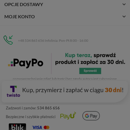
OPCJE DOSTAWY
MOJE KONTO
+48 534 865 656 Infolinia: Pon-Pt 8:00 - 16:00
Eurobuty
C.H. Respan, Rejtana 53a/250
35-326 Rzeszów
Wszelkie prawa zastrzeżone dla
Eurobuty
. Kopiowanie, przetwarzanie,
rozpowszechnianie zdjęć lub treści bez zgody autora jest zabronione.
Zadzwoń i zamów:
534 865 656
Bezpieczne i szybkie płatności