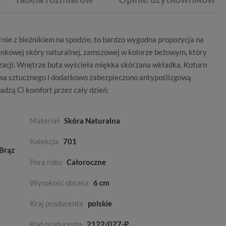
rnie z bieżnikiem na spodzie, to bardzo wygodna propozycja na
nkowej skóry naturalnej, zamszowej w kolorze beżowym, który
lizacji. Wnętrze buta wyścieła miękka skórzana wkładka. Koturn
a sztucznego i dodatkowo zabezpieczono antypoślizgową
dzą Ci komfort przez cały dzień.
Materiał
Skóra Naturalna
Kolekcja
701
Brąz
Pora roku
Całoroczne
Wysokość obcasa
6 cm
Kraj producenta
polskie
Kod producenta
2122/077-P