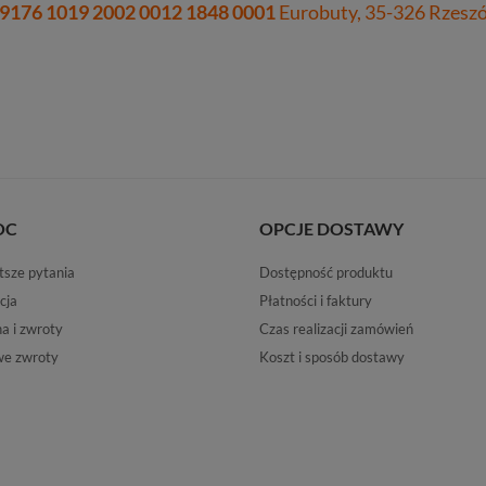
 9176 1019 2002 0012 1848 0001
Eurobuty, 35-326 Rzeszów
OC
OPCJE DOSTAWY
tsze pytania
Dostępność produktu
cja
Płatności i faktury
 i zwroty
Czas realizacji zamówień
e zwroty
Koszt i sposób dostawy