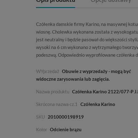
Czółenka damskie firmy Karino
, na masywnej kotu
wiosnę. Cholewka wykonana została z wysokogatu
jest neutralny i będzie pasował do większości sty
wysoki na 6 cm wykonano z wytrzymałego tworzyw
podeszwą. Odpowiednio wyprofilowane czółenka da
WYprzedaż
Obuwie z wyprzedaży - mogą być
widoczne zarysowania lub zagięcia.
Nazwa produktu
Czółenka Karino 2122/077-P J.
Skrócona nazwa cz.1
Czółenka Karino
SKU
2010000198919
Kolor
Odcienie brązu