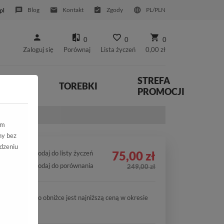
Blog
Kontakt
Zgody
PL/PLN
pl
0
0
0
Zaloguj się
Porównaj
Lista życzeń
0,00 zł
STREFA
YWNE
TOREBKI
PROMOCJI
ym
ny bez
dzeniu
75,00 zł
Dodaj do listy życzeń
Dodaj do porównania
249,00 zł
Cena po obniżce jest najniższą ceną w okresie
30 dni.