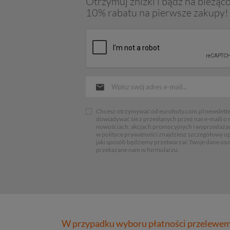
Otrzymuj zniżki i bądź na bieżąco
10% rabatu na pierwsze zakupy!
Chcesz otrzymywać od eurobuty.com.pl newsletter
dowiadywać sie z przesłanych przez nas e-maili o
nowościach, akcjach promocyjnych i wyprzedaża
w polityce prywatności znajdziesz szczegółowy op
jaki sposób będziemy przetwarzać Twoje dane os
przekazane nam w formularzu.
W przypadku wyboru płatności przelewem 