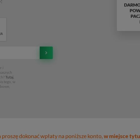
!
DARMO
POWY
PAC
 i
 naszych
ch?
Tutaj
,
is tego, w
obowe,
proszę dokonać wpłaty na poniższe konto,
w miejsce tytu