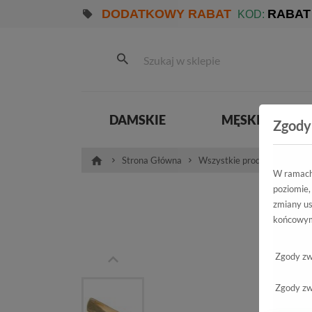
DODATKOWY RABAT
RABAT
KOD:
DAMSKIE
MĘSKIE
Zgody
Strona Główna
Wszystkie produkty
Pro
W ramach 
poziomie,
Czó
zmiany us
końcowym
2
Zgody zw
Zgody zw