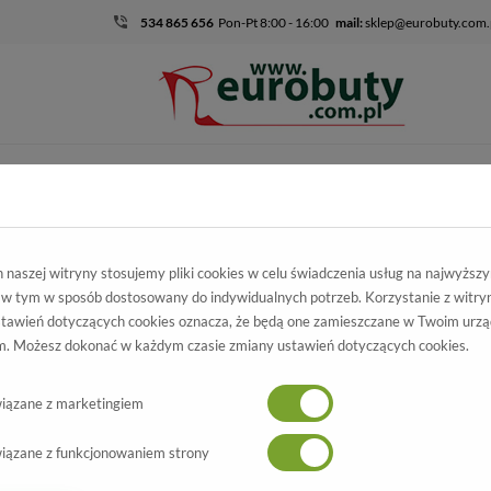
534 865 656
Pon-Pt 8:00 - 16:00
mail:
sklep@eurobuty.com.
DZIECIĘCO-
SALE
EKSKLUZ
MŁODZIEŻOWE
mocja
Damskie
Czółenka
Czółenka Karino 2122/077-P J.Brąz
naszej witryny stosujemy pliki cookies w celu świadczenia usług na najwyższ
 w tym w sposób dostosowany do indywidualnych potrzeb. Korzystanie z witry
łenka Karino
tawień dotyczących cookies oznacza, że będą one zamieszczane w Twoim urzą
. Możesz dokonać w każdym czasie zmiany ustawień dotyczących cookies.
122/077-P J.Brąz
Wszystkie produkty
-70%
iązane z marketingiem
iązane z funkcjonowaniem strony