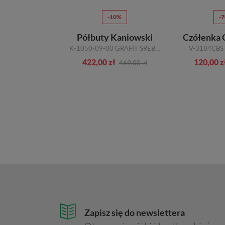
70%
-10%
-
lexio Giorgio
Półbuty Kaniowski
Czółenka 
N SZARY
K-1050-09-00 GRAFIT SREBRO
V-3184CBS
ł
422,00 zł
120,00 z
299,00 zł
469,00 zł
Zapisz się do newslettera