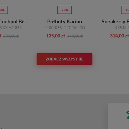
70%
-70%
-1
Conhpol Bis
Półbuty Karino
Sneakersy F
 VIOLA/1862
4400/068-P ECRI/LICO
935 MI
ł
135,00 zł
314,00 zł
399,00 zł
449,00 zł
ZOBACZ WSZYSTKIE