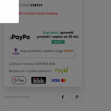
SKU:
2010000
198919
Produkt został wyprzedany
Zadzwoń i zamów:
534 865 656
Bezpieczne i szybkie płatności
Udostępnij produkt: