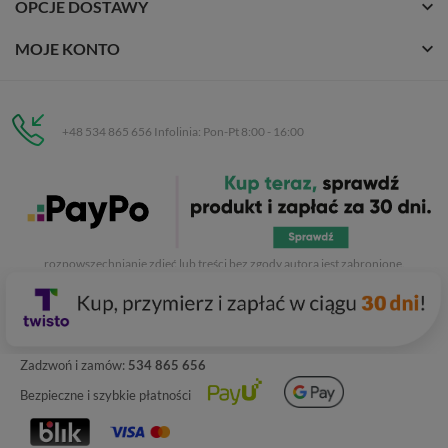
OPCJE DOSTAWY
MOJE KONTO
+48 534 865 656 Infolinia: Pon-Pt 8:00 - 16:00
Eurobuty
C.H. Respan, Rejtana 53a/250
35-326 Rzeszów
Wszelkie prawa zastrzeżone dla
Eurobuty
. Kopiowanie, przetwarzanie,
rozpowszechnianie zdjęć lub treści bez zgody autora jest zabronione.
Zadzwoń i zamów:
534 865 656
Bezpieczne i szybkie płatności