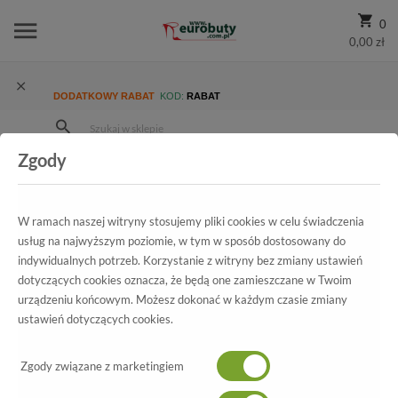
0
0,00 zł
DODATKOWY RABAT
KOD:
RABAT
Zgody
Strona Główna
Wszystkie produkty
Damskie
Promocja
Czółenka Kaniowski 368/24 Brąz.Prz
W ramach naszej witryny stosujemy pliki cookies w celu świadczenia
usług na najwyższym poziomie, w tym w sposób dostosowany do
indywidualnych potrzeb. Korzystanie z witryny bez zmiany ustawień
Wszystkie produkty
dotyczących cookies oznacza, że będą one zamieszczane w Twoim
urządzeniu końcowym. Możesz dokonać w każdym czasie zmiany
Czółenka Kaniowski
ustawień dotyczących cookies.
368/24 Brąz.Prz
Zgody związane z marketingiem
-70%