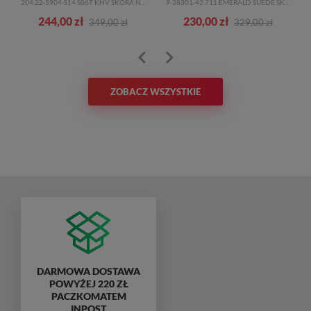
204.22-5904-S14 S06T KHV SKÓRA NATURALNA
9-28301-42 711 EMERALD SUEDE SKÓRA NATURALNA
244,00 zł
230,00 zł
349,00 zł
329,00 zł
ZOBACZ WSZYSTKIE
DARMOWA DOSTAWA
POWYŻEJ 220 ZŁ
PACZKOMATEM
INPOST