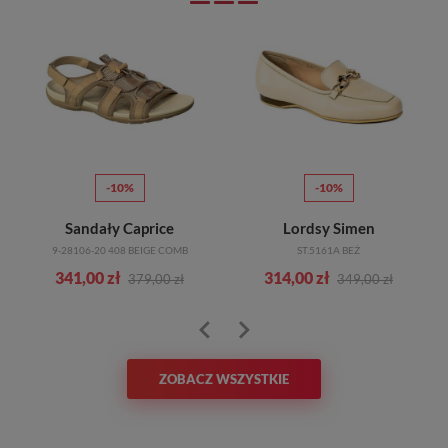
-10%
-10%
l
Sandały Caprice
Lordsy Simen
9-28106-20 408 BEIGE COMB
ST.5161A BEŻ
341,00 zł
314,00 zł
379,00 zł
349,00 zł
ZOBACZ WSZYSTKIE