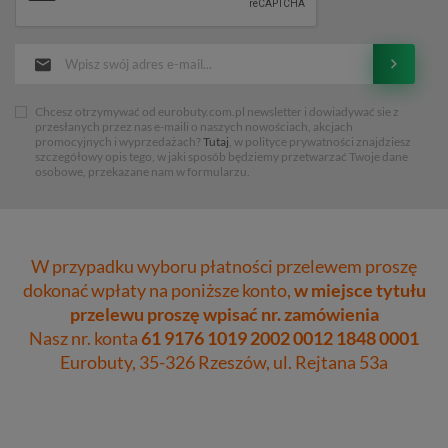
Chcesz otrzymywać od eurobuty.com.pl newsletter i dowiadywać sie z
przesłanych przez nas e-maili o naszych nowościach, akcjach
promocyjnych i wyprzedażach?
Tutaj
, w polityce prywatności znajdziesz
szczegółowy opis tego, w jaki sposób będziemy przetwarzać Twoje dane
osobowe, przekazane nam w formularzu.
W przypadku wyboru płatności przelewem proszę
dokonać wpłaty na poniższe konto,
w miejsce tytułu
przelewu proszę wpisać nr. zamówienia
Nasz nr. konta
61 9176 1019 2002 0012 1848 0001
Eurobuty, 35-326 Rzeszów, ul. Rejtana 53a