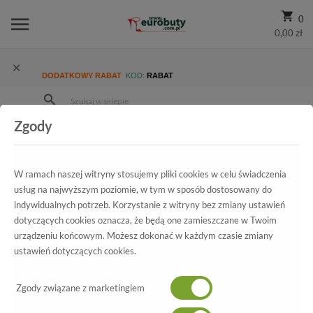
0
0,00 zł
DODATKOWY RABAT
KOD:
RABAT
Zgody
Strona Główna
Wszystkie produkty
Ekskluzywne
Kolekcja
Damskie
Czółenka Hispanitas Hi87545 Ante-I8 Black
W ramach naszej witryny stosujemy pliki cookies w celu świadczenia
usług na najwyższym poziomie, w tym w sposób dostosowany do
indywidualnych potrzeb. Korzystanie z witryny bez zmiany ustawień
dotyczących cookies oznacza, że będą one zamieszczane w Twoim
Wszystkie produkty
urządzeniu końcowym. Możesz dokonać w każdym czasie zmiany
ustawień dotyczących cookies.
Czółenka Hispanitas
Hi87545 Ante-I8 Black
Zgody związane z marketingiem