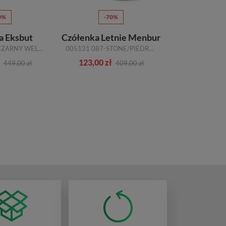
0%
-70%
-5
a Eksbut
Czółenka Letnie Menbur
Czółenk
1E-6808-136 CZARNY WELUR SKÓRA
005131 087-STONE/PIEDRA PRZ.
7095
123,00 zł
140,00 zł
449,00 zł
409,00 zł