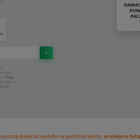
!
DARMO
POWY
PAC
 i
 naszych
ch?
Tutaj
,
is tego, w
obowe,
proszę dokonać wpłaty na poniższe konto,
w miejsce tytu