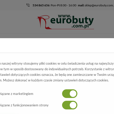
534 865 656
Pon-Pt 8:00 - 16:00
mail:
sklep@eurobuty.com.
DZIECIĘCO-
SALE
EKSKLUZ
MŁODZIEŻOWE
mocja
Damskie
Czółenka
Czółenka Giulio Santoro P-6901 Przecie
naszej witryny stosujemy pliki cookies w celu świadczenia usług na najwyższ
 w tym w sposób dostosowany do indywidualnych potrzeb. Korzystanie z witry
a Giulio Santoro
tawień dotyczących cookies oznacza, że będą one zamieszczane w Twoim urzą
. Możesz dokonać w każdym czasie zmiany ustawień dotyczących cookies.
901 Przecier Srebro
Wszystkie produkty
-50%
iązane z marketingiem
iązane z funkcjonowaniem strony