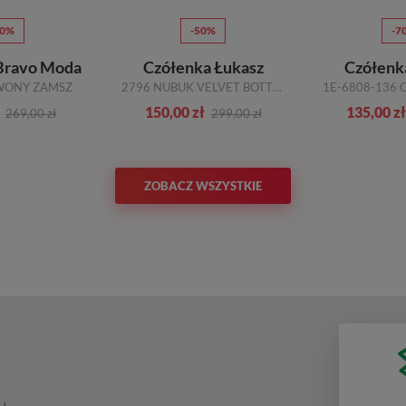
70%
-50%
-7
Bravo Moda
Czółenka Łukasz
Czółenk
WONY ZAMSZ
2796 NUBUK VELVET BOTTLE ZIELONY
150,00 zł
135,00 zł
269,00 zł
299,00 zł
ZOBACZ WSZYSTKIE