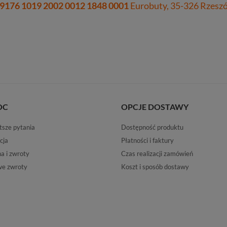
 9176 1019 2002 0012 1848 0001
Eurobuty, 35-326 Rzeszów
OC
OPCJE DOSTAWY
tsze pytania
Dostępność produktu
cja
Płatności i faktury
 i zwroty
Czas realizacji zamówień
e zwroty
Koszt i sposób dostawy