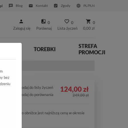
Blog
Kontakt
Zgody
PL/PLN
pl
0
0
0
Zaloguj się
Porównaj
Lista życzeń
0,00 zł
STREFA
YWNE
TOREBKI
PROMOCJI
r Srebro
ym
ny bez
dzeniu
124,00 zł
Dodaj do listy życzeń
Dodaj do porównania
249,00 zł
Cena po obniżce jest najniższą ceną w okresie
30 dni.