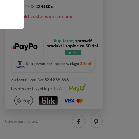
SKU:
2010000
241806
Produkt został wyprzedany
Zadzwoń i zamów:
534 865 656
Bezpieczne i szybkie płatności
Udostępnij produkt: