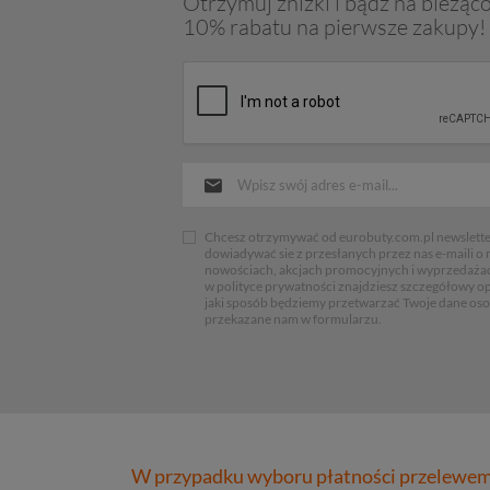
Otrzymuj zniżki i bądź na bieżąco
10% rabatu na pierwsze zakupy!
Chcesz otrzymywać od eurobuty.com.pl newsletter
dowiadywać sie z przesłanych przez nas e-maili o
nowościach, akcjach promocyjnych i wyprzedaża
w polityce prywatności znajdziesz szczegółowy op
jaki sposób będziemy przetwarzać Twoje dane os
przekazane nam w formularzu.
W przypadku wyboru płatności przelewem 