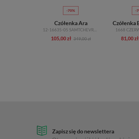
70%
-70%
-
 Bravo Moda
Czółenka Ara
Czółenka 
ARNY ZAMSZ
12-16635-05 SAMTCHEVRO LACK/RIPS BRUNELLO SCHWARZ FIOLETOWY
1668 CZER
ł
105,00 zł
81,00 zł
299,00 zł
349,00 zł
Zapisz się do newslettera