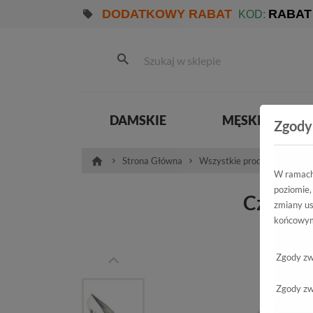
DODATKOWY RABAT
RABAT
KOD:
DAMSKIE
MĘSKIE
Zgody
Strona Główna
Wszystkie produkty
Pro
W ramach 
poziomie,
Czółenk
zmiany us
końcowym
P-6
Zgody zw
Zgody zw