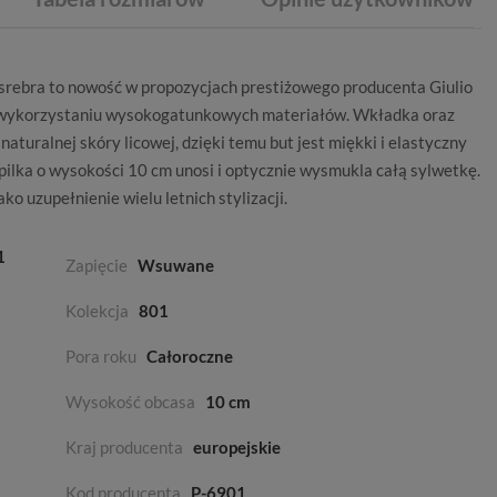
srebra to nowość w propozycjach prestiżowego producenta
Giulio
y wykorzystaniu wysokogatunkowych materiałów. Wkładka oraz
aturalnej skóry licowej, dzięki temu but jest miękki i elastyczny
ilka o wysokości 10 cm unosi i optycznie wysmukla całą sylwetkę.
ko uzupełnienie wielu letnich stylizacji.
1
Zapięcie
Wsuwane
Kolekcja
801
Pora roku
Całoroczne
Wysokość obcasa
10 cm
Kraj producenta
europejskie
Kod producenta
P-6901