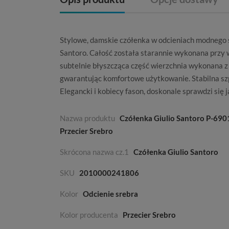
Stylowe, damskie
czółenka
w odcieniach modnego 
Santoro
. Całość została starannie wykonana prz
subtelnie błyszcząca część wierzchnia wykonana z n
gwarantując komfortowe użytkowanie. Stabilna szp
Elegancki i kobiecy fason, doskonale sprawdzi się ja
Nazwa produktu
Czółenka Giulio Santoro P-690
Przecier Srebro
Skrócona nazwa cz.1
Czółenka Giulio Santoro
SKU
2010000241806
Kolor
Odcienie srebra
Kolor producenta
Przecier Srebro