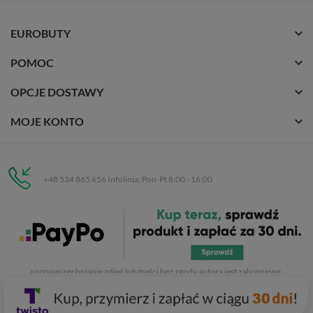
EUROBUTY
POMOC
OPCJE DOSTAWY
MOJE KONTO
+48 534 865 656 Infolinia: Pon-Pt 8:00 - 16:00
Eurobuty
C.H. Respan, Rejtana 53a/250
35-326 Rzeszów
Wszelkie prawa zastrzeżone dla
Eurobuty
. Kopiowanie, przetwarzanie,
rozpowszechnianie zdjęć lub treści bez zgody autora jest zabronione.