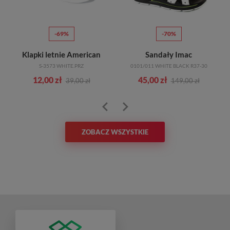
-69%
-70%
Klapki letnie American
Sandały Imac
S-3573 WHITE.PRZ
0101/011 WHITE BLACK R37-30
12,00 zł
45,00 zł
39,00 zł
149,00 zł
ZOBACZ WSZYSTKIE