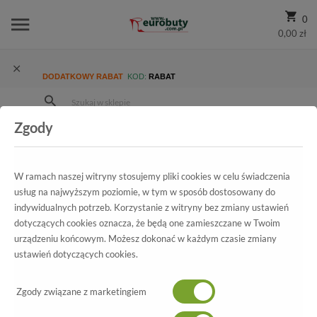
0
0,00 zł
DODATKOWY RABAT
KOD:
RABAT
Zgody
Strona Główna
Wszystkie produkty
Ekskluzywne
Kolekcja
Damskie
Czółenka Gino Rossi DCH377-Q24-0028-04 Melania 1M
W ramach naszej witryny stosujemy pliki cookies w celu świadczenia
usług na najwyższym poziomie, w tym w sposób dostosowany do
indywidualnych potrzeb. Korzystanie z witryny bez zmiany ustawień
dotyczących cookies oznacza, że będą one zamieszczane w Twoim
Wszystkie produkty
urządzeniu końcowym. Możesz dokonać w każdym czasie zmiany
ustawień dotyczących cookies.
Czółenka Gino Rossi
Zgody związane z marketingiem
DCH377-Q24-0028-04 Melania 1M