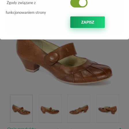
Zgody związane z
-59%
funkcjonowaniem strony
ZAPISZ
Opis produktu