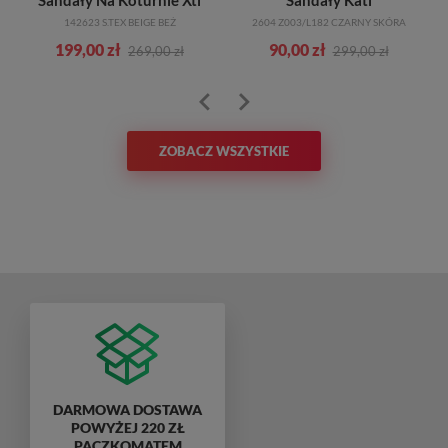
e
Sandały Na Koturnie Xti
Sandały Kati
_TN
142623 S.TEX BEIGE BEŻ
2604 Z003/L182 CZARNY SKÓRA
199,00 zł
90,00 zł
269,00 zł
299,00 zł
ZOBACZ WSZYSTKIE
DARMOWA DOSTAWA
POWYŻEJ 220 ZŁ
PACZKOMATEM