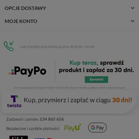
OPCJE DOSTAWY
MOJE KONTO
+48 534 865 656 Infolinia: Pon-Pt 8:00 - 16:00
Eurobuty
C.H. Respan, Rejtana 53a/250
35-326 Rzeszów
Wszelkie prawa zastrzeżone dla
Eurobuty
. Kopiowanie, przetwarzanie,
rozpowszechnianie zdjęć lub treści bez zgody autora jest zabronione.
Zadzwoń i zamów:
534 865 656
Bezpieczne i szybkie płatności