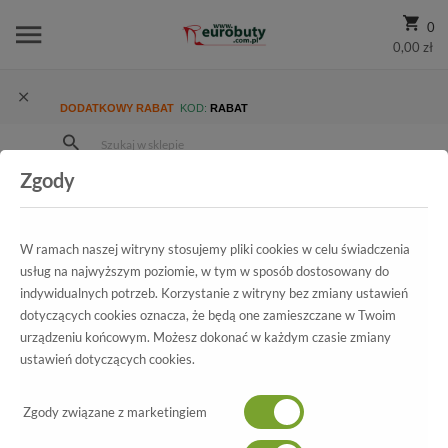
0
0,00 zł
DODATKOWY RABAT
KOD:
RABAT
Zgody
Strona Główna
Wszystkie produkty
Damskie
Promocja
Czółenka Caprcie 9-9-24315-24 Brown 400.Prz
W ramach naszej witryny stosujemy pliki cookies w celu świadczenia
usług na najwyższym poziomie, w tym w sposób dostosowany do
indywidualnych potrzeb. Korzystanie z witryny bez zmiany ustawień
Wszystkie produkty
dotyczących cookies oznacza, że będą one zamieszczane w Twoim
urządzeniu końcowym. Możesz dokonać w każdym czasie zmiany
Czółenka Caprcie 9-9-24315-24
ustawień dotyczących cookies.
Brown 400.Prz
Zgody związane z marketingiem
Czółenka Caprcie 9-9-24315-24 Brown 400.Prz