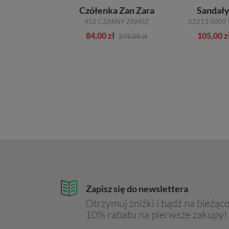
Szpilce Karino
Czółenka Zan Zara
Sandał
4563 074-P ZŁOTY LICO SKÓRA NATURALNA_TN
452 CZARNY ZAMSZ
23213 0009 
zł
84,00 zł
105,00 z
459,00 zł
279,00 zł
Zapisz się do newslettera
Otrzymuj zniżki i bądź na bieżąco
10% rabatu na pierwsze zakupy!