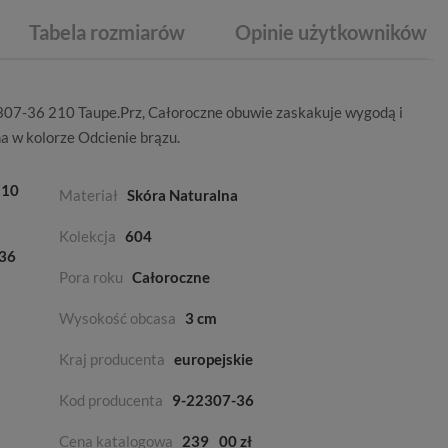
Tabela rozmiarów
Opinie użytkowników
307-36 210 Taupe.Prz,
Całoroczne
obuwie zaskakuje wygodą i
na
w kolorze
Odcienie brązu
.
210
Materiał
Skóra Naturalna
Kolekcja
604
-36
Pora roku
Całoroczne
Wysokość obcasa
3 cm
Kraj producenta
europejskie
Kod producenta
9-22307-36
Cena katalogowa
239
00 zł