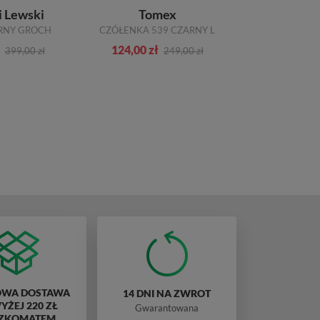
i Lewski
Tomex
Sandały 
RNY GROCH
CZÓŁENKA 539 CZARNY L
500 NIKIE
124,00 zł
66,00 zł
399,00 zł
249,00 zł
WA DOSTAWA
14 DNI NA ZWROT
ŻEJ 220 ZŁ
Gwarantowana
ZKOMATEM