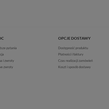
OC
OPCJE DOSTAWY
tsze pytania
Dostępność produktu
cja
Płatności i faktury
 i zwroty
Czas realizacji zamówień
e zwroty
Koszt i sposób dostawy