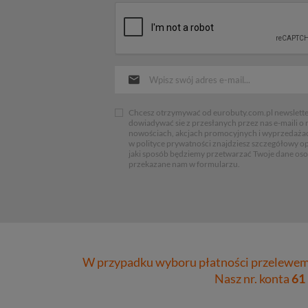
Chcesz otrzymywać od eurobuty.com.pl newsletter
dowiadywać sie z przesłanych przez nas e-maili o
nowościach, akcjach promocyjnych i wyprzedaża
w polityce prywatności znajdziesz szczegółowy op
jaki sposób będziemy przetwarzać Twoje dane os
przekazane nam w formularzu.
W przypadku wyboru płatności przelewem 
Nasz nr. konta
61