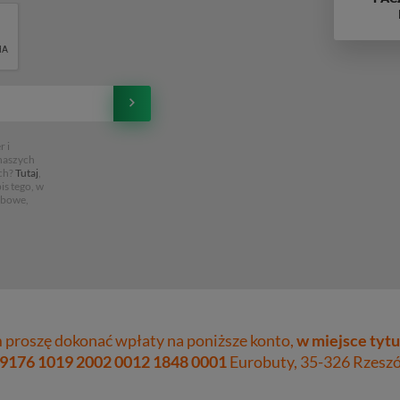
 i
 naszych
ch?
Tutaj
,
is tego, w
obowe,
proszę dokonać wpłaty na poniższe konto,
w miejsce tytu
 9176 1019 2002 0012 1848 0001
Eurobuty, 35-326 Rzeszów