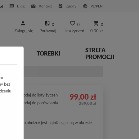
Blog
Kontakt
Zgody
PL/PLN
pl
0
0
0
Zaloguj się
Porównaj
Lista życzeń
0,00 zł
STREFA
YWNE
TOREBKI
PROMOCJI
ym
ny bez
dzeniu
99,00 zł
Dodaj do listy życzeń
Dodaj do porównania
239,00 zł
Cena po obniżce jest najniższą ceną w okresie
30 dni.