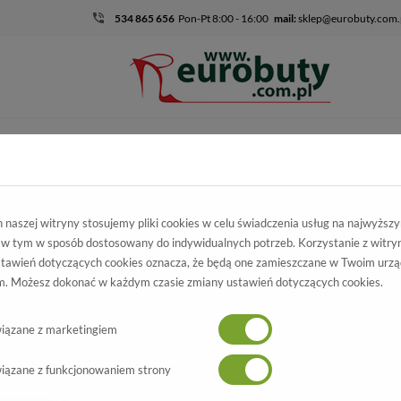
534 865 656
Pon-Pt 8:00 - 16:00
mail:
sklep@eurobuty.com.
DZIECIĘCO-
SALE
EKSKLUZ
MŁODZIEŻOWE
skie
Promocja
Czółenka Caprcie 9-22307-36 210 Taupe.Prz
naszej witryny stosujemy pliki cookies w celu świadczenia usług na najwyższ
 w tym w sposób dostosowany do indywidualnych potrzeb. Korzystanie z witry
prcie 9-22307-36 210
tawień dotyczących cookies oznacza, że będą one zamieszczane w Twoim urzą
. Możesz dokonać w każdym czasie zmiany ustawień dotyczących cookies.
Taupe.Prz
Wszystkie produkty
cie 9-22307-36 210 Taupe.Prz
iązane z marketingiem
-59%
iązane z funkcjonowaniem strony