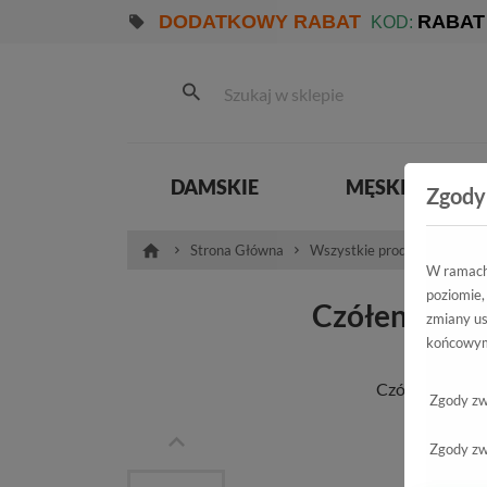
DODATKOWY RABAT
RABAT
KOD:
DAMSKIE
MĘSKIE
Zgody
Strona Główna
Wszystkie produkty
Dam
W ramach 
poziomie,
Czółenka Ca
zmiany us
końcowym
Czółenka Capr
Zgody zw
Zgody zw