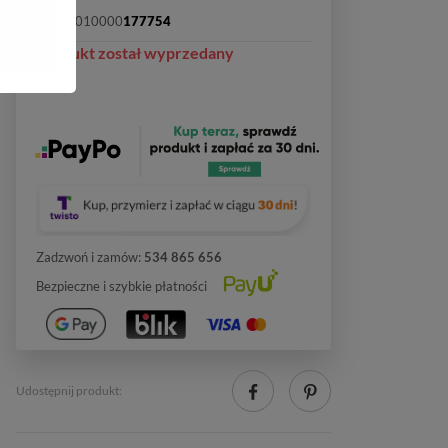
SKU:
2010000
177754
Produkt został wyprzedany
Zadzwoń i zamów:
534 865 656
Bezpieczne i szybkie płatności
Udostępnij produkt: