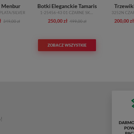
y Menbur
Botki Eleganckie Tamaris
Trzewik
PLATA/SILVER
1-25456-43 01 CZARNE SKÓRA NATURALNA
3252N CZA
ł
250,00 zł
200,00 zł
349,00 zł
499,00 zł
ZOBACZ WSZYSTKIE
!
DARMO
POWY
PAC