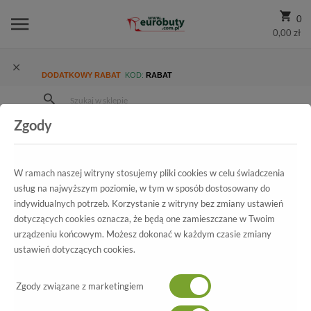
0
0,00 zł
DODATKOWY RABAT
KOD:
RABAT
Zgody
Strona Główna
Wszystkie produkty
Damskie
Kolekcja damska
Czółenka
Czółenka Bravo Moda 1470 Fuksja Zamsz
W ramach naszej witryny stosujemy pliki cookies w celu świadczenia
usług na najwyższym poziomie, w tym w sposób dostosowany do
indywidualnych potrzeb. Korzystanie z witryny bez zmiany ustawień
dotyczących cookies oznacza, że będą one zamieszczane w Twoim
Wszystkie produkty
urządzeniu końcowym. Możesz dokonać w każdym czasie zmiany
ustawień dotyczących cookies.
Czółenka Bravo Moda
Zgody związane z marketingiem
1470 Fuksja Zamsz