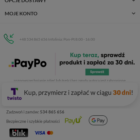
OPCJE DOSTAWY
MOJE KONTO
+48 534 865 656 Infolinia: Pon-Pt 8:00 - 16:00
Eurobuty
C.H. Respan, Rejtana 53a/250
35-326 Rzeszów
Wszelkie prawa zastrzeżone dla
Eurobuty
. Kopiowanie, przetwarzanie,
rozpowszechnianie zdjęć lub treści bez zgody autora jest zabronione.
Zadzwoń i zamów:
534 865 656
Bezpieczne i szybkie płatności