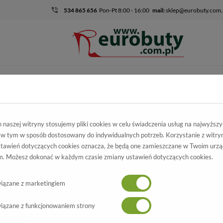
534 865 656
Pon-Pt 8:00 - 16:00
mail:
sklep@eurobuty.com.
DZIECIĘCO-
SALE
EKSKLUZ
MŁODZIEŻOWE
skie
Kolekcja damska
Czółenka
Czółenka Bravo Moda 1466 Fuks
naszej witryny stosujemy pliki cookies w celu świadczenia usług na najwyższ
 w tym w sposób dostosowany do indywidualnych potrzeb. Korzystanie z witry
nka Bravo Moda
tawień dotyczących cookies oznacza, że będą one zamieszczane w Twoim urzą
. Możesz dokonać w każdym czasie zmiany ustawień dotyczących cookies.
466 Fuksja zamsz
Wszystkie produkty
-50%
iązane z marketingiem
iązane z funkcjonowaniem strony