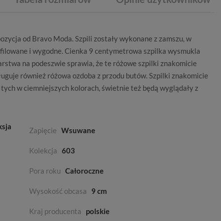
pozycja od
Bravo Moda
. Szpili zostały wykonane z zamszu, w
ofilowane i wygodne. Cienka 9 centymetrowa szpilka wysmukla
warstwa na podeszwie sprawia, że te
różowe szpilki
znakomicie
ługuje również różowa ozdoba z przodu butów. Szpilki znakomicie
 tych w ciemniejszych kolorach, świetnie też będą wyglądały z
ksja
Zapięcie
Wsuwane
Kolekcja
603
Pora roku
Całoroczne
Wysokość obcasa
9 cm
Kraj producenta
polskie