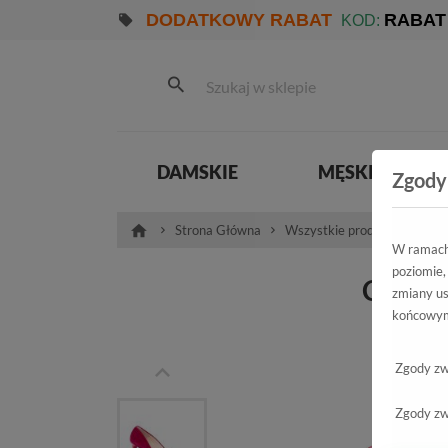
DODATKOWY RABAT
RABAT
KOD:
DAMSKIE
MĘSKIE
Zgody
Strona Główna
Wszystkie produkty
Dam
W ramach 
poziomie,
Czółe
zmiany us
końcowym
1
Zgody zw
Zgody zw