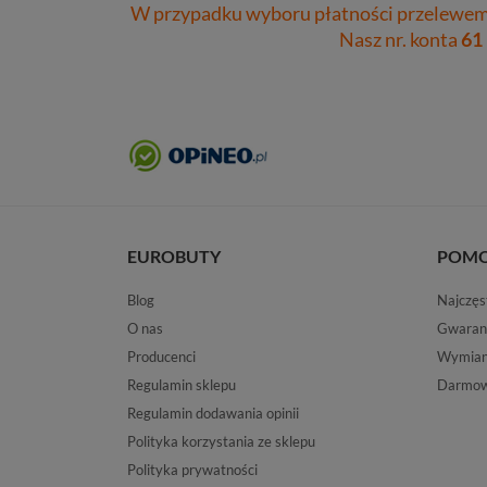
W przypadku wyboru płatności przelewem 
Nasz nr. konta
61
EUROBUTY
POM
Blog
Najczęs
O nas
Gwaran
Producenci
Wymiana
Regulamin sklepu
Darmow
Regulamin dodawania opinii
Polityka korzystania ze sklepu
Polityka prywatności