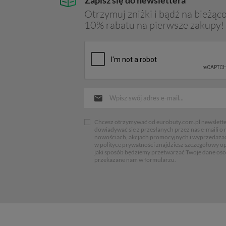
Otrzymuj zniżki i bądź na bieżąco
10% rabatu na pierwsze zakupy!
Chcesz otrzymywać od eurobuty.com.pl newsletter
dowiadywać sie z przesłanych przez nas e-maili o
nowościach, akcjach promocyjnych i wyprzedaża
w polityce prywatności znajdziesz szczegółowy op
jaki sposób będziemy przetwarzać Twoje dane os
przekazane nam w formularzu.