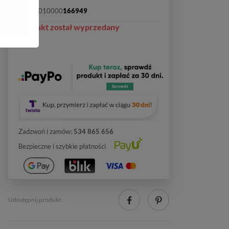
SKU:
2010000
166949
Produkt został wyprzedany
Zadzwoń i zamów:
534 865 656
Bezpieczne i szybkie płatności
Udostępnij produkt: