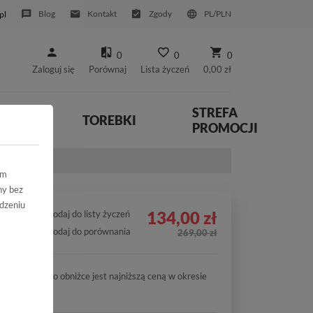
Blog
Kontakt
Zgody
PL/PLN
pl
0
0
0
Zaloguj się
Porównaj
Lista życzeń
0,00 zł
STREFA
YWNE
TOREBKI
PROMOCJI
ja zamsz
ym
ny bez
dzeniu
134,00 zł
Dodaj do listy życzeń
Dodaj do porównania
269,00 zł
Cena po obniżce jest najniższą ceną w okresie
30 dni.