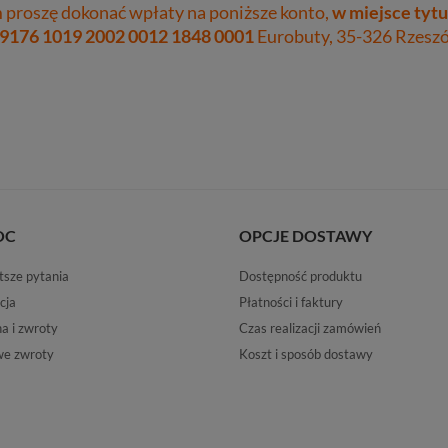
proszę dokonać wpłaty na poniższe konto,
w miejsce tytu
 9176 1019 2002 0012 1848 0001
Eurobuty, 35-326 Rzeszów
OC
OPCJE DOSTAWY
tsze pytania
Dostępność produktu
cja
Płatności i faktury
 i zwroty
Czas realizacji zamówień
e zwroty
Koszt i sposób dostawy