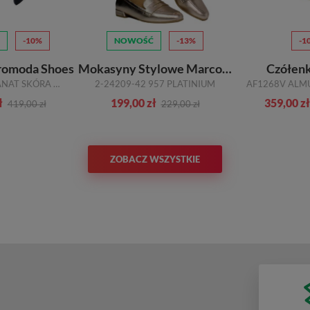
-10%
NOWOŚĆ
-13%
-1
romoda Shoes
Mokasyny Stylowe Marco Tozzi
Czółenk
TMX1660 GRANAT SKÓRA NATURALNA
2-24209-42 957 PLATINIUM
ł
199,00 zł
359,00 zł
419,00 zł
229,00 zł
ZOBACZ WSZYSTKIE