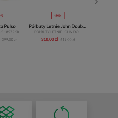
0%
-50%
-7
a Pulso
Półbuty Letnie John Doubare VS015155-061D24 Beige White Skóra TN
Sandały
AF1268V ALMUS 18572 SKÓRA NATURALNA
PÓŁBUTY LETNIE JOHN DOUBARE VS015155-061D24 BEIGE WHITE SKÓRA TN
310,00 zł
195,00 zł
399,00 zł
619,00 zł