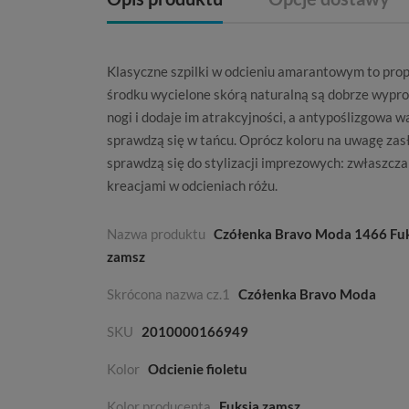
Klasyczne szpilki w odcieniu amarantowym to pro
środku wycielone skórą naturalną są dobrze wypr
nogi i dodaje im atrakcyjności, a antypoślizgowa 
sprawdzą się w tańcu. Oprócz koloru na uwagę zas
sprawdzą się do stylizacji imprezowych: zwłaszcza
kreacjami w odcieniach różu.
Nazwa produktu
Czółenka Bravo Moda 1466 Fu
zamsz
Skrócona nazwa cz.1
Czółenka Bravo Moda
SKU
2010000166949
Kolor
Odcienie fioletu
Kolor producenta
Fuksja zamsz