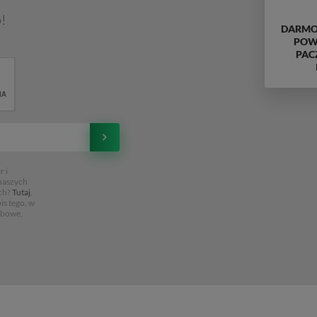
!
DARMO
POWY
PAC
 i
 naszych
ch?
Tutaj
,
is tego, w
obowe,