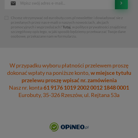
Chcesz otrzymywać od eurobuty.com.pl newsletter i dowiadywać sie z
przesłanych przez nas e-maili o naszych nowościach, akcjach
promocyjnych i wyprzedażach?
Tutaj
, w polityce prywatności znajdziesz
szczegółowy opis tego, w jaki sposób będziemy przetwarzać Twoje dane
osobowe, przekazane nam w formularzu.
W przypadku wyboru płatności przelewem proszę
dokonać wpłaty na poniższe konto,
w miejsce tytułu
przelewu proszę wpisać nr. zamówienia
Nasz nr. konta
61 9176 1019 2002 0012 1848 0001
Eurobuty, 35-326 Rzeszów, ul. Rejtana 53a