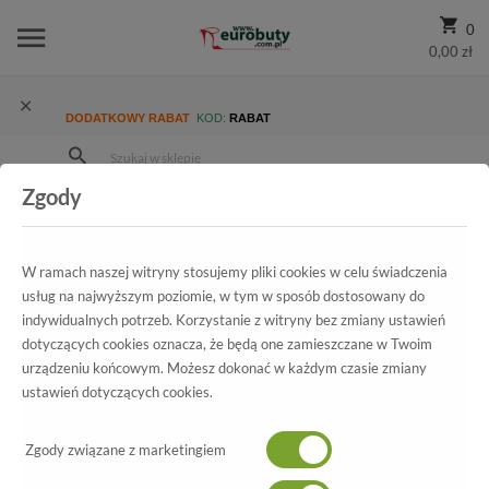
0
0,00 zł
DODATKOWY RABAT
KOD:
RABAT
Zgody
Strona Główna
Wszystkie produkty
Promocja
Damskie
Czółenka
Czółenka Arturo Vicci 3404/4861 Brown Flower 585
W ramach naszej witryny stosujemy pliki cookies w celu świadczenia
usług na najwyższym poziomie, w tym w sposób dostosowany do
indywidualnych potrzeb. Korzystanie z witryny bez zmiany ustawień
dotyczących cookies oznacza, że będą one zamieszczane w Twoim
urządzeniu końcowym. Możesz dokonać w każdym czasie zmiany
Wszystkie produkty
ustawień dotyczących cookies.
Czółenka Arturo Vicci
Zgody związane z marketingiem
3404/4861 Brown Flower 585