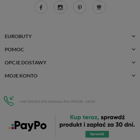
EUROBUTY
POMOC
OPCJE DOSTAWY
MOJE KONTO
+48 534 865 656 Infolinia: Pon-Pt 8:00 - 16:00
Eurobuty
C.H. Respan, Rejtana 53a/250
35-326 Rzeszów
Wszelkie prawa zastrzeżone dla
Eurobuty
. Kopiowanie, przetwarzanie,