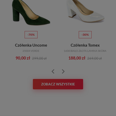
-70%
-30%
Czółenka Uncome
Czółenka Tomex
25004 VERDE
1608 BIAŁO-ZŁOTA LAMINA SKÓRA
90,00 zł
188,00 zł
299,00 zł
269,00 zł
ZOBACZ WSZYSTKIE