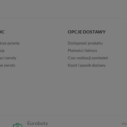
OC
OPCJE DOSTAWY
tsze pytania
Dostępność produktu
cja
Płatności i faktury
 i zwroty
Czas realizacji zamówień
e zwroty
Koszt i sposób dostawy
Eurobuty
Wsz