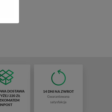
WA DOSTAWA
14 DNI NA ZWROT
ŻEJ 220 ZŁ
Gwarantowana
ZKOMATEM
satysfakcja
INPOST