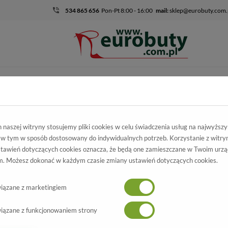
534 865 656
Pon-Pt 8:00 - 16:00
mail:
sklep@eurobuty.com.
DZIECIĘCO-
SALE
EKSKLUZ
MŁODZIEŻOWE
naszej witryny stosujemy pliki cookies w celu świadczenia usług na najwyższ
 w tym w sposób dostosowany do indywidualnych potrzeb. Korzystanie z witry
tawień dotyczących cookies oznacza, że będą one zamieszczane w Twoim urzą
Nowi klienci
. Możesz dokonać w każdym czasie zmiany ustawień dotyczących cookies.
ail
Stworzenie nowego konta daje wiele 
iązane z marketingiem
jednego adresu, numer śledzenia zam
iązane z funkcjonowaniem strony
STWÓRZ KONTO