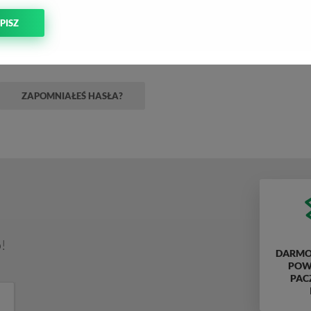
PISZ
ZAPOMNIAŁEŚ HASŁA?
!
DARMO
POWY
PAC