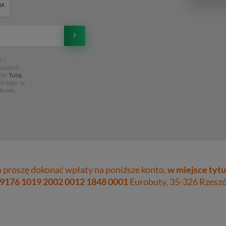
 i
 naszych
ch?
Tutaj
,
is tego, w
obowe,
proszę dokonać wpłaty na poniższe konto,
w miejsce tytu
 9176 1019 2002 0012 1848 0001
Eurobuty, 35-326 Rzeszów