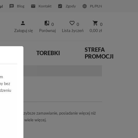
Blog
Kontakt
Zgody
PL/PLN
pl
0
0
0
Zaloguj się
Porównaj
Lista życzeń
0,00 zł
STREFA
YWNE
TOREBKI
PROMOCJI
ym
ny bez
dzeniu
możliwości: szybsze zamawianie, posiadanie więcej niż
ówienia oraz wiele więcej.