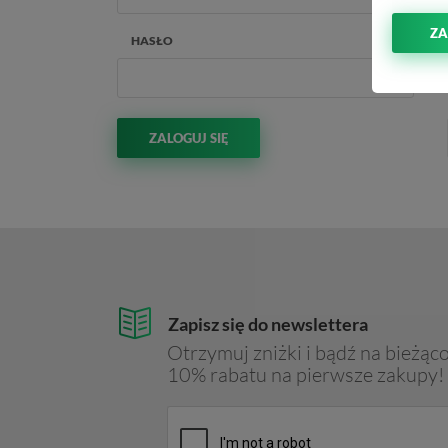
ZA
HASŁO
ZALOGUJ SIĘ
Zapisz się do newslettera
Otrzymuj zniżki i bądź na bieżąco
10% rabatu na pierwsze zakupy!