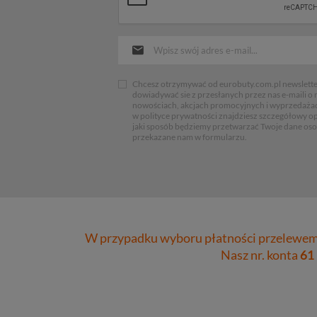
Chcesz otrzymywać od eurobuty.com.pl newsletter
dowiadywać sie z przesłanych przez nas e-maili o
nowościach, akcjach promocyjnych i wyprzedaża
w polityce prywatności znajdziesz szczegółowy op
jaki sposób będziemy przetwarzać Twoje dane os
przekazane nam w formularzu.
W przypadku wyboru płatności przelewem 
Nasz nr. konta
61