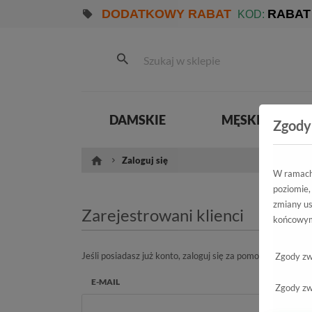
DODATKOWY RABAT
RABAT
KOD:
DAMSKIE
MĘSKIE
Zgody
Zaloguj się
W ramach 
poziomie,
zmiany us
Zarejestrowani klienci
końcowym
Jeśli posiadasz już konto, zaloguj się za pomocą adresu em
Zgody zw
E-MAIL
Zgody zw