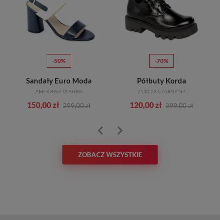
-50%
-70%
Sandały Euro Moda
Półbuty Korda
AMEX 8964 05S+00S
2130-23 CZARNY NP
150,00 zł
120,00 zł
299,00 zł
399,00 zł
ZOBACZ WSZYSTKIE