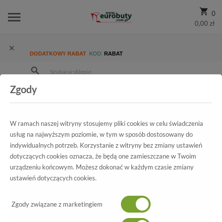
0
0,00 zł
DODATKOWY RABAT
KOD:
RABAT
Zgody
Strona Główna
Wszystkie produkty
Męskie
Kolekcja męska
Półbuty codzienne
Bukat Półbuty 222 Mar
W ramach naszej witryny stosujemy pliki cookies w celu świadczenia
usług na najwyższym poziomie, w tym w sposób dostosowany do
indywidualnych potrzeb. Korzystanie z witryny bez zmiany ustawień
dotyczących cookies oznacza, że będą one zamieszczane w Twoim
Wszystkie produkty
urządzeniu końcowym. Możesz dokonać w każdym czasie zmiany
ustawień dotyczących cookies.
Bukat
Półbuty 222 Mar
Zgody związane z marketingiem