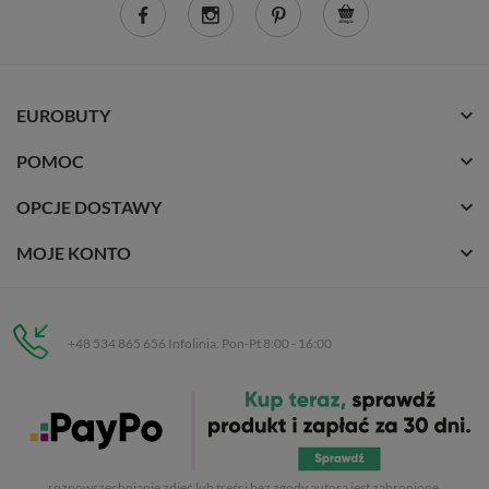
EUROBUTY
POMOC
OPCJE DOSTAWY
MOJE KONTO
+48 534 865 656 Infolinia: Pon-Pt 8:00 - 16:00
Eurobuty
C.H. Respan, Rejtana 53a/250
35-326 Rzeszów
Wszelkie prawa zastrzeżone dla
Eurobuty
. Kopiowanie, przetwarzanie,
rozpowszechnianie zdjęć lub treści bez zgody autora jest zabronione.