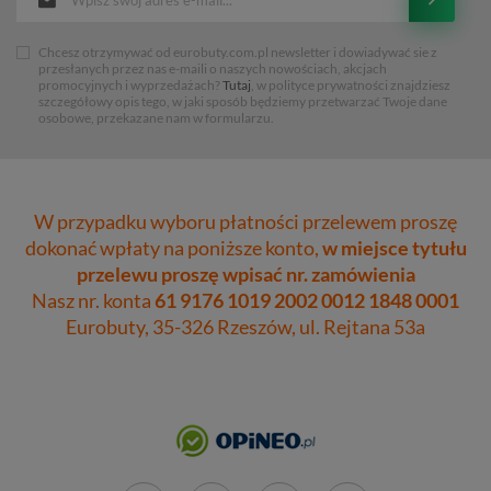
Chcesz otrzymywać od eurobuty.com.pl newsletter i dowiadywać sie z
przesłanych przez nas e-maili o naszych nowościach, akcjach
promocyjnych i wyprzedażach?
Tutaj
, w polityce prywatności znajdziesz
szczegółowy opis tego, w jaki sposób będziemy przetwarzać Twoje dane
osobowe, przekazane nam w formularzu.
W przypadku wyboru płatności przelewem proszę
dokonać wpłaty na poniższe konto,
w miejsce tytułu
przelewu proszę wpisać nr. zamówienia
Nasz nr. konta
61 9176 1019 2002 0012 1848 0001
Eurobuty, 35-326 Rzeszów, ul. Rejtana 53a