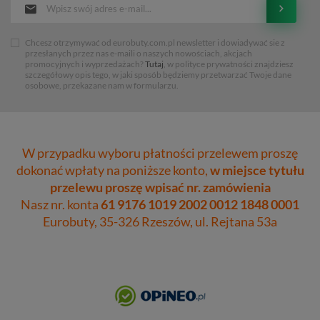
Chcesz otrzymywać od eurobuty.com.pl newsletter i dowiadywać sie z
przesłanych przez nas e-maili o naszych nowościach, akcjach
promocyjnych i wyprzedażach?
Tutaj
, w polityce prywatności znajdziesz
szczegółowy opis tego, w jaki sposób będziemy przetwarzać Twoje dane
osobowe, przekazane nam w formularzu.
W przypadku wyboru płatności przelewem proszę
dokonać wpłaty na poniższe konto,
w miejsce tytułu
przelewu proszę wpisać nr. zamówienia
Nasz nr. konta
61 9176 1019 2002 0012 1848 0001
Eurobuty, 35-326 Rzeszów, ul. Rejtana 53a