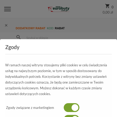
0
0,00 zł
DODATKOWY RABAT
KOD:
RABAT
Zgody
Strona Główna
Wszystkie produkty
Ekskluzywne
Kolekcja Męska
Półbuty Wizytowe
Brooman John Doubare A82-C03-P38 Brown
W ramach naszej witryny stosujemy pliki cookies w celu świadczenia
usług na najwyższym poziomie, w tym w sposób dostosowany do
indywidualnych potrzeb. Korzystanie z witryny bez zmiany ustawień
dotyczących cookies oznacza, że będą one zamieszczane w Twoim
Wszystkie produkty
urządzeniu końcowym. Możesz dokonać w każdym czasie zmiany
ustawień dotyczących cookies.
Brooman
Zgody związane z marketingiem
John Doubare A82-C03-P38 Brown