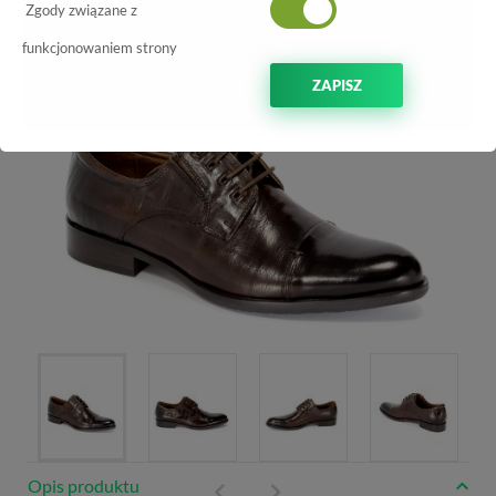
Zgody związane z
-10%
funkcjonowaniem strony
ZAPISZ
Opis produktu