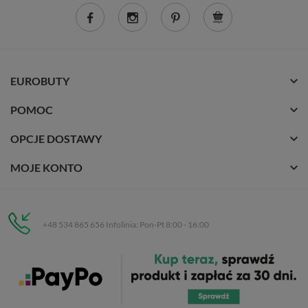
EUROBUTY
POMOC
OPCJE DOSTAWY
MOJE KONTO
+48 534 865 656 Infolinia: Pon-Pt 8:00 - 16:00
Eurobuty
C.H. Respan, Rejtana 53a/250
35-326 Rzeszów
Wszelkie prawa zastrzeżone dla
Eurobuty
. Kopiowanie, przetwarzanie,