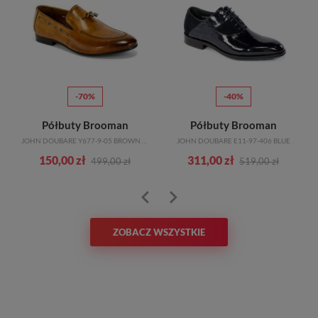
-70%
-40%
 John Doubare T218-153-A01 Black Skóra Naturalna
Półbuty Brooman
Półbuty Brooman
JOHN DOUBARE Y677-9-05 BROWN BRĄZOWY SKÓRA
JOHN DOUBARE E11-97-406 BLUE
150,00 zł
311,00 zł
499,00 zł
519,00 zł
ZOBACZ WSZYSTKIE