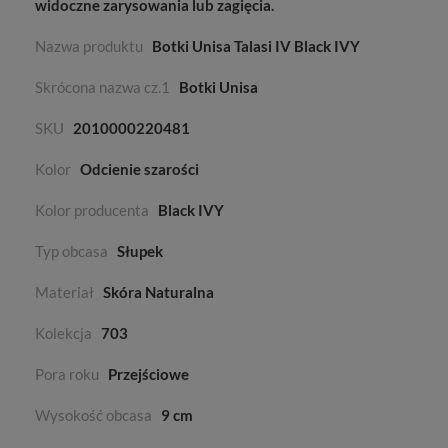
widoczne zarysowania lub zagięcia.
Nazwa produktu
Botki Unisa Talasi IV Black IVY
Skrócona nazwa cz.1
Botki Unisa
SKU
2010000220481
Kolor
Odcienie szarości
Kolor producenta
Black IVY
Typ obcasa
Słupek
Materiał
Skóra Naturalna
Kolekcja
703
Pora roku
Przejściowe
Wysokość obcasa
9 cm