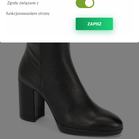
-70%
Zgody związane z
funkcjonowaniem strony
ZAPISZ