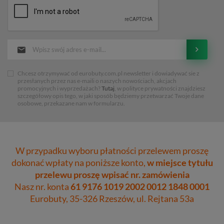
Chcesz otrzymywać od eurobuty.com.pl newsletter i dowiadywać sie z
przesłanych przez nas e-maili o naszych nowościach, akcjach
promocyjnych i wyprzedażach?
Tutaj
, w polityce prywatności znajdziesz
szczegółowy opis tego, w jaki sposób będziemy przetwarzać Twoje dane
osobowe, przekazane nam w formularzu.
W przypadku wyboru płatności przelewem proszę
dokonać wpłaty na poniższe konto,
w miejsce tytułu
przelewu proszę wpisać nr. zamówienia
Nasz nr. konta
61 9176 1019 2002 0012 1848 0001
Eurobuty, 35-326 Rzeszów, ul. Rejtana 53a