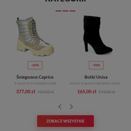
-10%
-70%
Śniegowce Caprice
Botki Unisa
9-26220-29 943 SILWER COMB
PAPITO ST BLACK STRE PARIS CZARNY SKÓRA
377,00 zł
165,00 zł
419,00 zł
549,00 zł
ZOBACZ WSZYSTKIE