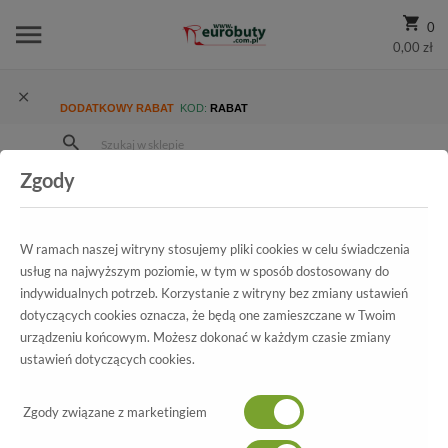
0
0,00 zł
DODATKOWY RABAT
KOD:
RABAT
Zgody
Strona Główna
Wszystkie produkty
Ekskluzywne
Kolekcja
Damskie
Botki Unisa Talasi IV Black IVY
W ramach naszej witryny stosujemy pliki cookies w celu świadczenia
usług na najwyższym poziomie, w tym w sposób dostosowany do
indywidualnych potrzeb. Korzystanie z witryny bez zmiany ustawień
dotyczących cookies oznacza, że będą one zamieszczane w Twoim
Wszystkie produkty
urządzeniu końcowym. Możesz dokonać w każdym czasie zmiany
ustawień dotyczących cookies.
Botki Unisa
Talasi IV Black IVY
Zgody związane z marketingiem