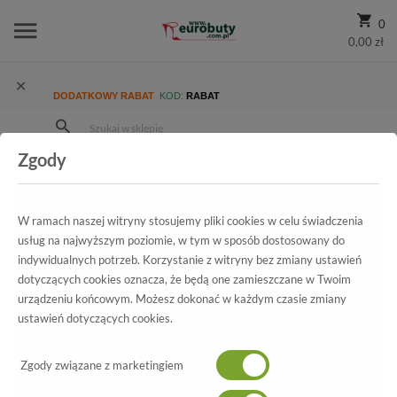
0
0,00 zł
DODATKOWY RABAT
KOD:
RABAT
Zgody
Strona Główna
Wszystkie produkty
Ekskluzywne
Kolekcja
Damskie
Botki Unisa Talasi Black Cervus MT
W ramach naszej witryny stosujemy pliki cookies w celu świadczenia
usług na najwyższym poziomie, w tym w sposób dostosowany do
indywidualnych potrzeb. Korzystanie z witryny bez zmiany ustawień
dotyczących cookies oznacza, że będą one zamieszczane w Twoim
Wszystkie produkty
urządzeniu końcowym. Możesz dokonać w każdym czasie zmiany
ustawień dotyczących cookies.
Botki Unisa
Talasi Black Cervus MT
Zgody związane z marketingiem