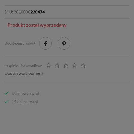
SKU:
2010000
220474
Produkt został wyprzedany
Udostępnij produkt:
0 Opinie użytkowników
Dodaj swoją opinię
Darmowy zwrot
14 dni na zwrot