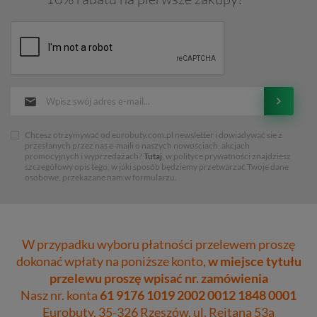
Chcesz otrzymywać od eurobuty.com.pl newsletter i dowiadywać sie z
przesłanych przez nas e-maili o naszych nowościach, akcjach
promocyjnych i wyprzedażach?
Tutaj
, w polityce prywatności znajdziesz
szczegółowy opis tego, w jaki sposób będziemy przetwarzać Twoje dane
osobowe, przekazane nam w formularzu.
W przypadku wyboru płatności przelewem proszę
dokonać wpłaty na poniższe konto,
w miejsce tytułu
przelewu proszę wpisać nr. zamówienia
Nasz nr. konta
61 9176 1019 2002 0012 1848 0001
Eurobuty, 35-326 Rzeszów, ul. Rejtana 53a