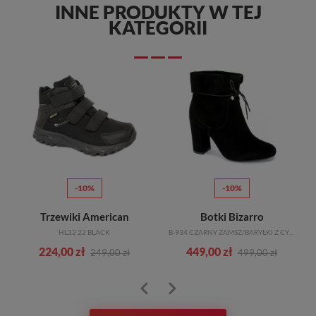
INNE PRODUKTY W TEJ
KATEGORII
-10%
-10%
Trzewiki American
Botki Bizarro
HL22 22 BLACK
B-934 CZARNY ZAMSZ/BARYŁKI Z CYRKONIAMI SKÓRA
224,00 zł
449,00 zł
249,00 zł
499,00 zł