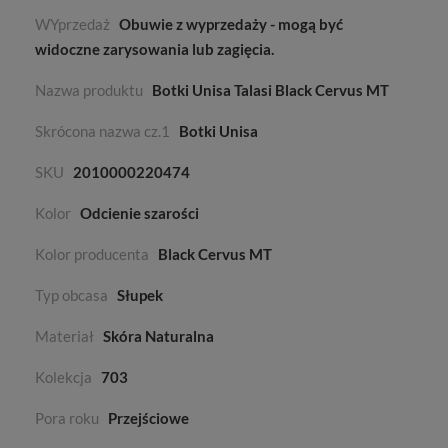
WYprzedaż
Obuwie z wyprzedaży - mogą być
widoczne zarysowania lub zagięcia.
Nazwa produktu
Botki Unisa Talasi Black Cervus MT
Skrócona nazwa cz.1
Botki Unisa
SKU
2010000220474
Kolor
Odcienie szarości
Kolor producenta
Black Cervus MT
Typ obcasa
Słupek
Materiał
Skóra Naturalna
Kolekcja
703
Pora roku
Przejściowe