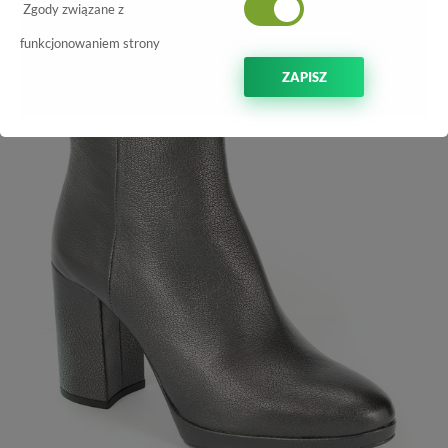
-70%
Zgody związane z
funkcjonowaniem strony
ZAPISZ