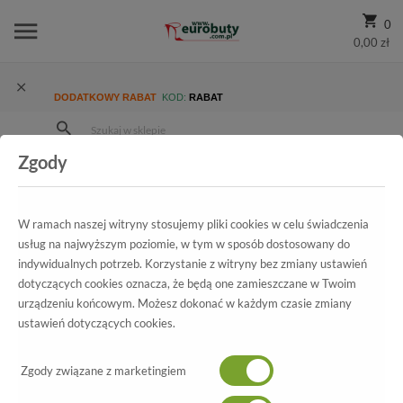
0
0,00 zł
DODATKOWY RABAT
KOD:
RABAT
Zgody
Strona Główna
Wszystkie produkty
Promocja
Damskie
Trzewiki I Botki
Botki Sala 4093 441
W ramach naszej witryny stosujemy pliki cookies w celu świadczenia
usług na najwyższym poziomie, w tym w sposób dostosowany do
indywidualnych potrzeb. Korzystanie z witryny bez zmiany ustawień
Wszystkie produkty
dotyczących cookies oznacza, że będą one zamieszczane w Twoim
urządzeniu końcowym. Możesz dokonać w każdym czasie zmiany
Botki Sala
ustawień dotyczących cookies.
4093 441
Zgody związane z marketingiem
-70%