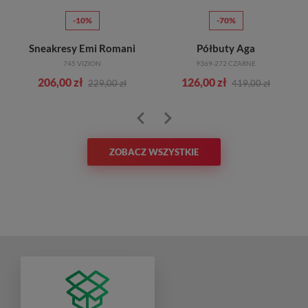
-10%
-70%
Sneakresy Emi Romani
Półbuty Aga
745 VIZION
9369-272 CZARNE
206,00 zł
126,00 zł
229,00 zł
419,00 zł
ZOBACZ WSZYSTKIE