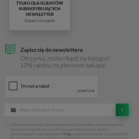
TYLKO DLA KLIENTÓW
SUBSKRYBUJĄCYCH
NEWSLETTER
Zobacz szczegóły
Zapisz się do newslettera
Otrzymuj zniżki i bądź na bieżąco!
10% rabatu na pierwsze zakupy!
Chcesz otrzymywać od eurobuty.com.pl newsletter i dowiadywać sie z
przesłanych przez nas e-maili o naszych nowościach, akcjach
promocyjnych i wyprzedażach?
Tutaj
, w polityce prywatności znajdziesz
szczegółowy opis tego, w jaki sposób będziemy przetwarzać Twoje dane