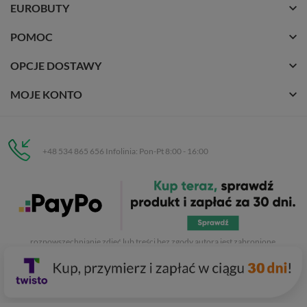
EUROBUTY
POMOC
OPCJE DOSTAWY
MOJE KONTO
+48 534 865 656 Infolinia: Pon-Pt 8:00 - 16:00
Eurobuty
C.H. Respan, Rejtana 53a/250
35-326 Rzeszów
Wszelkie prawa zastrzeżone dla
Eurobuty
. Kopiowanie, przetwarzanie,
rozpowszechnianie zdjęć lub treści bez zgody autora jest zabronione.