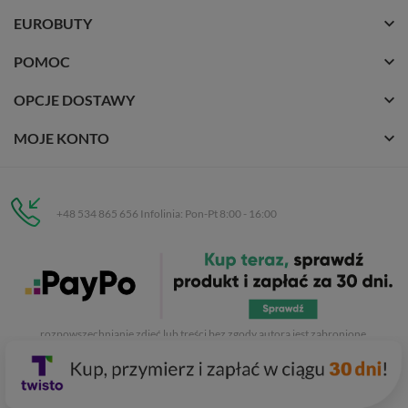
EUROBUTY
POMOC
OPCJE DOSTAWY
MOJE KONTO
+48 534 865 656 Infolinia: Pon-Pt 8:00 - 16:00
Eurobuty
C.H. Respan, Rejtana 53a/250
35-326 Rzeszów
Wszelkie prawa zastrzeżone dla
Eurobuty
. Kopiowanie, przetwarzanie,
rozpowszechnianie zdjęć lub treści bez zgody autora jest zabronione.