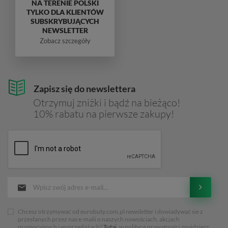
NA TERENIE POLSKI
TYLKO DLA KLIENTÓW
SUBSKRYBUJĄCYCH
NEWSLETTER
Zobacz szczegóły
Zapisz się do newslettera
Otrzymuj zniżki i bądź na bieżąco!
10% rabatu na pierwsze zakupy!
Chcesz otrzymywać od eurobuty.com.pl newsletter i dowiadywać sie z
przesłanych przez nas e-maili o naszych nowościach, akcjach
promocyjnych i wyprzedażach?
Tutaj
, w polityce prywatności znajdziesz