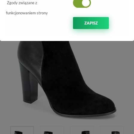
Zgody związane z
funkcjonowaniem strony
ZAPISZ