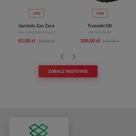
-70%
-50%
y
Sandały Zan Zara
Trzewiki DK
464-1 JASNE ZŁOTO LADY
VB17157 KHAKI
81,00 zł
100,00 zł
269,00 zł
199,00 zł
ZOBACZ WSZYSTKIE