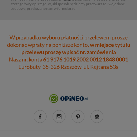
szczegółowy opis tego, w jaki sposób będziemy przetwarzać Twoje dane
osobowe, przekazane nam w formularzu.
W przypadku wyboru płatności przelewem proszę
dokonać wpłaty na poniższe konto,
w miejsce tytułu
przelewu proszę wpisać nr. zamówienia
Nasz nr. konta
61 9176 1019 2002 0012 1848 0001
Eurobuty, 35-326 Rzeszów, ul. Rejtana 53a