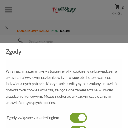
0
0,00 zł
DODATKOWY RABAT
KOD:
RABAT
Zgody
Strona Główna
Wszystkie produkty
Damskie
Kolekcja damska
Botki
Botki Sala 1964/21/8
W ramach naszej witryny stosujemy pliki cookies w celu świadczenia
usług na najwyższym poziomie, w tym w sposób dostosowany do
indywidualnych potrzeb. Korzystanie z witryny bez zmiany ustawień
Wszystkie produkty
dotyczących cookies oznacza, że będą one zamieszczane w Twoim
urządzeniu końcowym. Możesz dokonać w każdym czasie zmiany
Botki Sala
ustawień dotyczących cookies.
1964/21/8
Zgody związane z marketingiem
-50%