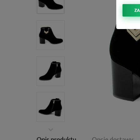
ZA
Opis produktu
Opcje dostawy