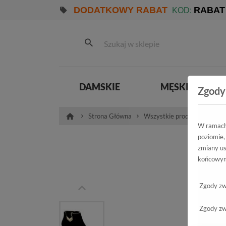
DODATKOWY RABAT
RABAT
KOD:
DAMSKIE
MĘSKIE
Zgody
Strona Główna
Wszystkie produkty
Pro
W ramach 
poziomie,
B
zmiany us
końcowym
Zgody zw
Zgody zw