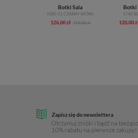
ki Lemar
Botki Sala
Botki
 W.KAMEL
9280 21 CZARNY SKÓRA
1740 
zł
126,00 zł
120,00 z
349,00 zł
419,00 zł
Zapisz się do newslettera
Otrzymuj zniżki i bądź na bieżąco
10% rabatu na pierwsze zakupy!