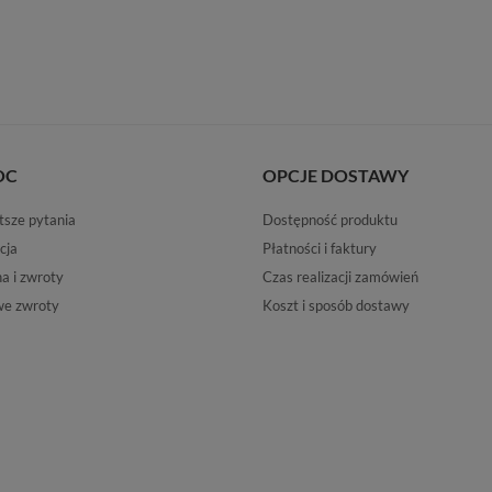
OC
OPCJE DOSTAWY
tsze pytania
Dostępność produktu
cja
Płatności i faktury
 i zwroty
Czas realizacji zamówień
e zwroty
Koszt i sposób dostawy