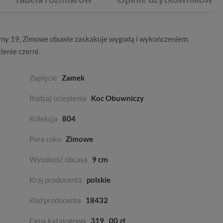
rny 19,
Zimowe
obuwie zaskakuje wygodą i wykończeniem.
ienie czerni
.
Zapięcie
Zamek
Rodzaj ocieplenia
Koc Obuwniczy
Kolekcja
804
Pora roku
Zimowe
Wysokość obcasa
9 cm
Kraj producenta
polskie
Kod producenta
18432
Cena katalogowa
319
00 zł