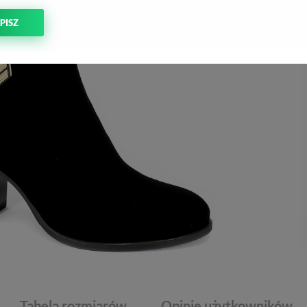
PISZ
Tabela rozmiarów
Opinie użytkowników