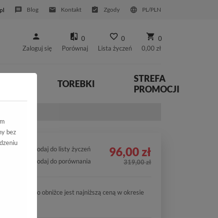
Blog
Kontakt
Zgody
PL/PLN
pl
0
0
0
Zaloguj się
Porównaj
Lista życzeń
0,00 zł
STREFA
YWNE
TOREBKI
PROMOCJI
ym
ny bez
dzeniu
96,00 zł
Dodaj do listy życzeń
Dodaj do porównania
319,00 zł
Cena po obniżce jest najniższą ceną w okresie
30 dni.