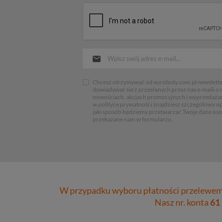
Chcesz otrzymywać od eurobuty.com.pl newsletter
dowiadywać sie z przesłanych przez nas e-maili o
nowościach, akcjach promocyjnych i wyprzedaża
w polityce prywatności znajdziesz szczegółowy op
jaki sposób będziemy przetwarzać Twoje dane os
przekazane nam w formularzu.
W przypadku wyboru płatności przelewem 
Nasz nr. konta
61