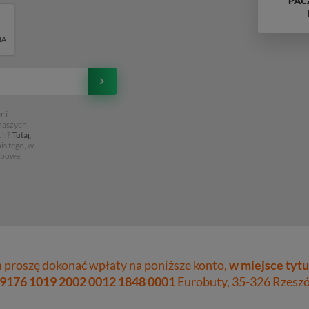
PAC
 i
 naszych
ch?
Tutaj
,
is tego, w
obowe,
proszę dokonać wpłaty na poniższe konto,
w miejsce tytu
 9176 1019 2002 0012 1848 0001
Eurobuty, 35-326 Rzeszów