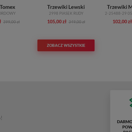
 Tomex
Trzewiki Lewski
Trzewiki M
BORDOWY
2998 PIASEK RUDY
ł
105,00 zł
102,00 zł
399,00 zł
349,00 zł
ZOBACZ WSZYSTKIE
!
DARMO
POWY