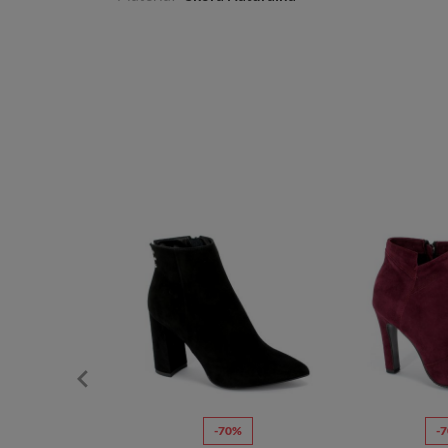
10%
-70%
-