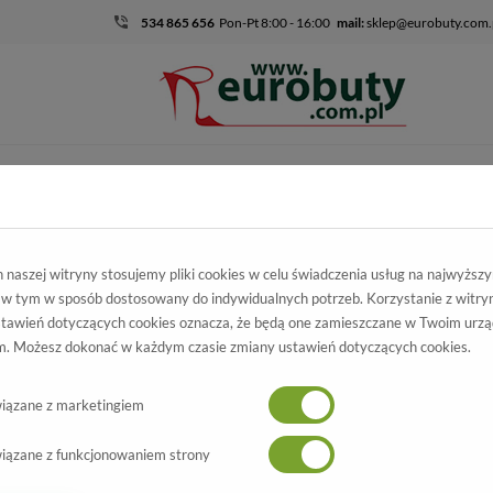
534 865 656
Pon-Pt 8:00 - 16:00
mail:
sklep@eurobuty.com.
DZIECIĘCO-
SALE
EKSKLUZ
MŁODZIEŻOWE
mocja
Damskie
Trzewiki I Botki
Botki Nessi 18432 Czarny 19
naszej witryny stosujemy pliki cookies w celu świadczenia usług na najwyższ
 w tym w sposób dostosowany do indywidualnych potrzeb. Korzystanie z witry
otki Nessi
tawień dotyczących cookies oznacza, że będą one zamieszczane w Twoim urzą
. Możesz dokonać w każdym czasie zmiany ustawień dotyczących cookies.
18432 Czarny 19
Wszystkie produkty
-70%
iązane z marketingiem
iązane z funkcjonowaniem strony