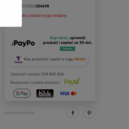
SKU:
2010000
284698
Produkt został wyprzedany
Zadzwoń i zamów:
534 865 656
Bezpieczne i szybkie płatności
Udostępnij produkt: