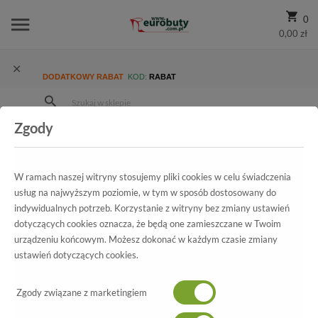
0
0,00 zł
DODATKOWY RABAT
KOD:
RABAT
Zgody
Strona Główna
Wszystkie produkty
Promocja
Damskie
Trzewiki I Botki
Botki Marco Tozzi 2-25375-27 002 Black Antic
W ramach naszej witryny stosujemy pliki cookies w celu świadczenia
usług na najwyższym poziomie, w tym w sposób dostosowany do
indywidualnych potrzeb. Korzystanie z witryny bez zmiany ustawień
dotyczących cookies oznacza, że będą one zamieszczane w Twoim
Wszystkie produkty
urządzeniu końcowym. Możesz dokonać w każdym czasie zmiany
ustawień dotyczących cookies.
Botki Marco Tozzi
2-25375-27 002 Black Antic
Zgody związane z marketingiem