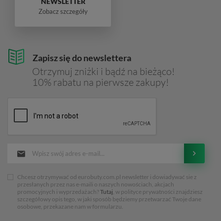
NEWSLETTER
Zobacz szczegóły
Zapisz się do newslettera
Otrzymuj zniżki i bądź na bieżąco!
10% rabatu na pierwsze zakupy!
Chcesz otrzymywać od eurobuty.com.pl newsletter i dowiadywać sie z
przesłanych przez nas e-maili o naszych nowościach, akcjach
promocyjnych i wyprzedażach?
Tutaj
, w polityce prywatności znajdziesz
szczegółowy opis tego, w jaki sposób będziemy przetwarzać Twoje dane
osobowe, przekazane nam w formularzu.