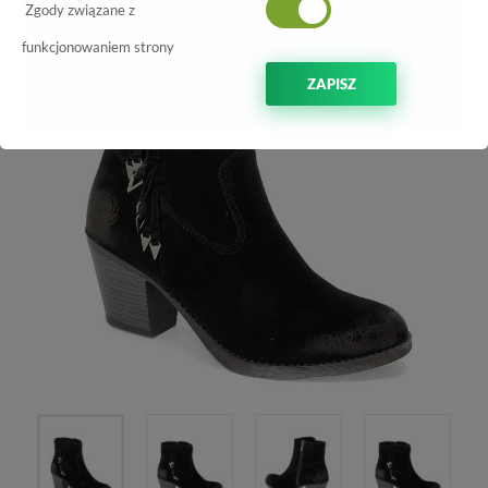
-70%
Zgody związane z
funkcjonowaniem strony
ZAPISZ