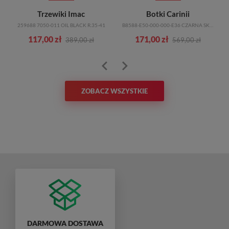
Trzewiki Imac
Botki Carinii
259688 7050-011 OIL BLACK R.35-41
B8588-E50-000-000-E36 CZARNA SKÓRA
117,00 zł
171,00 zł
389,00 zł
569,00 zł
ZOBACZ WSZYSTKIE
DARMOWA DOSTAWA