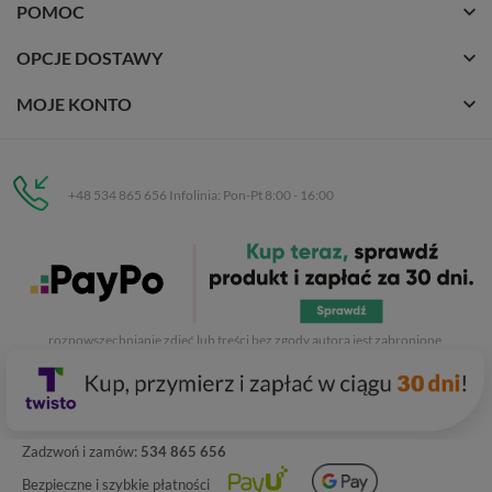
POMOC
OPCJE DOSTAWY
MOJE KONTO
+48 534 865 656 Infolinia: Pon-Pt 8:00 - 16:00
Eurobuty
C.H. Respan, Rejtana 53a/250
35-326 Rzeszów
Wszelkie prawa zastrzeżone dla
Eurobuty
. Kopiowanie, przetwarzanie,
rozpowszechnianie zdjęć lub treści bez zgody autora jest zabronione.
Zadzwoń i zamów:
534 865 656
Bezpieczne i szybkie płatności