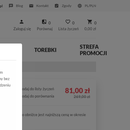
Blog
Kontakt
Zgody
PL/PLN
pl
0
0
0
Zaloguj się
Porównaj
Lista życzeń
0,00 zł
STREFA
YWNE
TOREBKI
PROMOCJI
/Strecz
ym
ny bez
dzeniu
81,00 zł
Dodaj do listy życzeń
Dodaj do porównania
269,00 zł
Cena po obniżce jest najniższą ceną w okresie
30 dni.