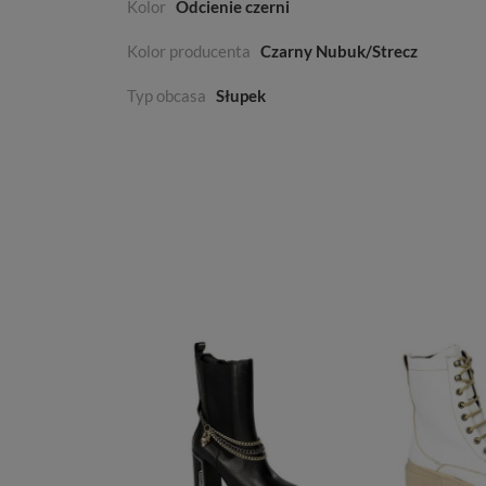
Kolor
Odcienie czerni
Kolor producenta
Czarny Nubuk/Strecz
Typ obcasa
Słupek