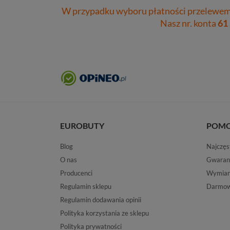
W przypadku wyboru płatności przelewem 
Nasz nr. konta
61
EUROBUTY
POM
Blog
Najczęs
O nas
Gwaran
Producenci
Wymiana
Regulamin sklepu
Darmow
Regulamin dodawania opinii
Polityka korzystania ze sklepu
Polityka prywatności