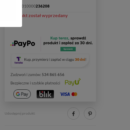
SKU:
2010000
236208
Produkt został wyprzedany
Zadzwoń i zamów:
534 865 656
Bezpieczne i szybkie płatności
Udostępnij produkt: