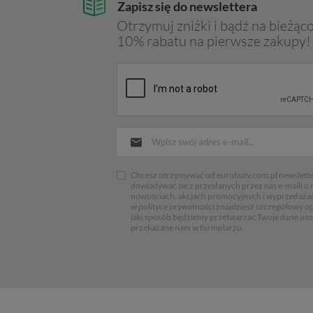
Zapisz się do newslettera
Otrzymuj zniżki i bądź na bieżąco
10% rabatu na pierwsze zakupy!
Chcesz otrzymywać od eurobuty.com.pl newsletter
dowiadywać sie z przesłanych przez nas e-maili o
nowościach, akcjach promocyjnych i wyprzedaża
w polityce prywatności znajdziesz szczegółowy op
jaki sposób będziemy przetwarzać Twoje dane os
przekazane nam w formularzu.