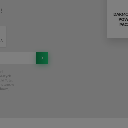
!
DARMO
POWY
PAC
 i
 naszych
ch?
Tutaj
,
is tego, w
obowe,