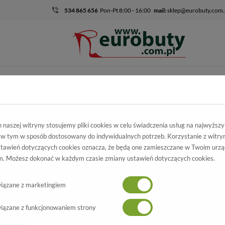
534 865 656
Pon-Pt 8:00 - 16:00
mail:
sklep@eurobuty.com.
DZIECIĘCO-
SALE
EKSKLUZ
MŁODZIEŻOWE
mocja
Damskie
Trzewiki I Botki
Botki Lucca 7620/1 Czarny Nubuk
naszej witryny stosujemy pliki cookies w celu świadczenia usług na najwyższ
 w tym w sposób dostosowany do indywidualnych potrzeb. Korzystanie z witry
cca 7620/1 Czarny
tawień dotyczących cookies oznacza, że będą one zamieszczane w Twoim urzą
Wszystkie produkty
. Możesz dokonać w każdym czasie zmiany ustawień dotyczących cookies.
buk/Strecz
7620/1 Czarny Nubuk/Strecz
iązane z marketingiem
-70%
iązane z funkcjonowaniem strony