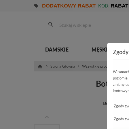
DODATKOWY RABAT
RABAT
KOD:
DAMSKIE
MĘSKIE
Zgody
Strona Główna
Wszystkie produkty
Pro
W ramach 
poziomie,
Botki Lu
zmiany us
końcowym
Nu
Botki Lucca 
Zgody zw
Zgody zw