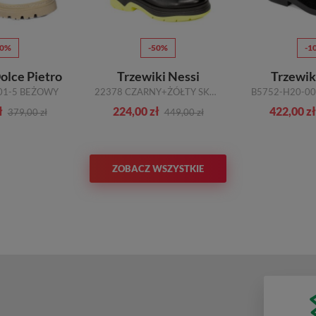
70%
-50%
-1
olce Pietro
Trzewiki Nessi
Trzewiki
01-5 BEŻOWY
22378 CZARNY+ŻÓŁTY SKÓRA
ł
224,00 zł
422,00 zł
379,00 zł
449,00 zł
ZOBACZ WSZYSTKIE