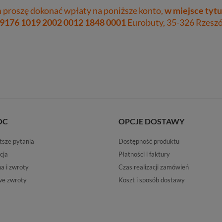
proszę dokonać wpłaty na poniższe konto,
w miejsce tytu
 9176 1019 2002 0012 1848 0001
Eurobuty, 35-326 Rzeszów
OC
OPCJE DOSTAWY
tsze pytania
Dostępność produktu
cja
Płatności i faktury
 i zwroty
Czas realizacji zamówień
e zwroty
Koszt i sposób dostawy