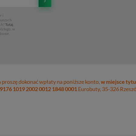
 i
 naszych
ch?
Tutaj
,
is tego, w
obowe,
proszę dokonać wpłaty na poniższe konto,
w miejsce tytu
 9176 1019 2002 0012 1848 0001
Eurobuty, 35-326 Rzeszów