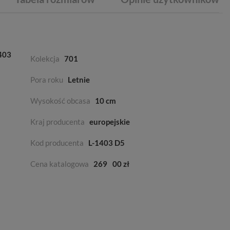
1403
Kolekcja
701
Pora roku
Letnie
Wysokość obcasa
10 cm
Kraj producenta
europejskie
Kod producenta
L-1403 D5
Cena katalogowa
269
00 zł