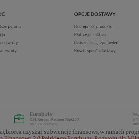
OC
OPCJE DOSTAWY
tsze pytania
Dostępność produktu
cja
Płatności i faktury
 i zwroty
Czas realizacji zamówień
e zwroty
Koszt i sposób dostawy
Eurobuty
Wsz
prz
C.H. Respan, Rejtana 53a/250
aut
35-326 Rzeszów