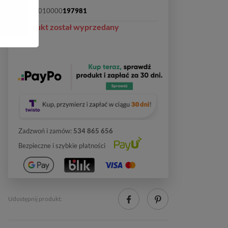
SKU:
2010000
197981
Produkt został wyprzedany
Zadzwoń i zamów:
534 865 656
Bezpieczne i szybkie płatności
Udostępnij produkt: