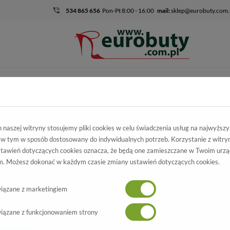
534 865 656
Pon-Pt 8:00 - 16:00
mail:
sklep@eurobuty.com.
DZIECIĘCO-
SALE
EKSKLUZ
MŁODZIEŻOWE
skie
Kolekcja damska
Botki
Botki Letnie Giulio Santoro L-1403 Z
naszej witryny stosujemy pliki cookies w celu świadczenia usług na najwyższ
 w tym w sposób dostosowany do indywidualnych potrzeb. Korzystanie z witry
nie Giulio Santoro
tawień dotyczących cookies oznacza, że będą one zamieszczane w Twoim urzą
. Możesz dokonać w każdym czasie zmiany ustawień dotyczących cookies.
1403 Złoty Pzecier
Wszystkie produkty
-50%
iązane z marketingiem
iązane z funkcjonowaniem strony