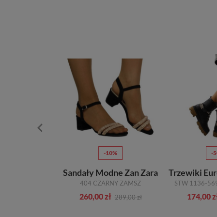
50%
-10%
-
y Caprice
Sandały Modne Zan Zara
Trzewiki Eu
9-28712-28 102 WHITE N. BIAŁE TN
404 CZARNY ZAMSZ
zł
260,00 zł
174,00 z
279,00 zł
289,00 zł