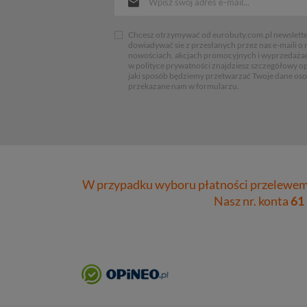
Chcesz otrzymywać od eurobuty.com.pl newsletter
dowiadywać sie z przesłanych przez nas e-maili o
nowościach, akcjach promocyjnych i wyprzedaża
w polityce prywatności znajdziesz szczegółowy op
jaki sposób będziemy przetwarzać Twoje dane os
przekazane nam w formularzu.
W przypadku wyboru płatności przelewem 
Nasz nr. konta
61