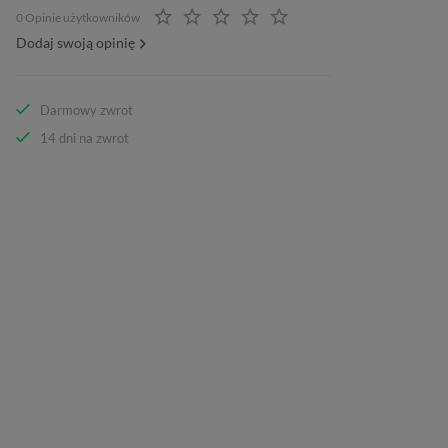
0 Opinie użytkowników
Dodaj swoją opinię
Darmowy zwrot
14 dni na zwrot