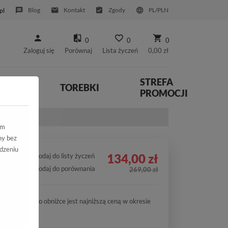
Blog
Kontakt
Zgody
PL/PLN
pl
0
0
0
Zaloguj się
Porównaj
Lista życzeń
0,00 zł
STREFA
YWNE
TOREBKI
PROMOCJI
łoty Pzecier
ym
ny bez
dzeniu
134,00 zł
Dodaj do listy życzeń
Dodaj do porównania
269,00 zł
Cena po obniżce jest najniższą ceną w okresie
30 dni.