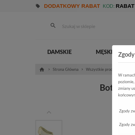
DODATKOWY RABAT
RABAT
KOD:
DAMSKIE
MĘSKIE
Zgody
Strona Główna
Wszystkie produkty
Dam
W ramach 
poziomie,
Botki Let
zmiany us
końcowym
L-
Zgody zw
Zgody zw