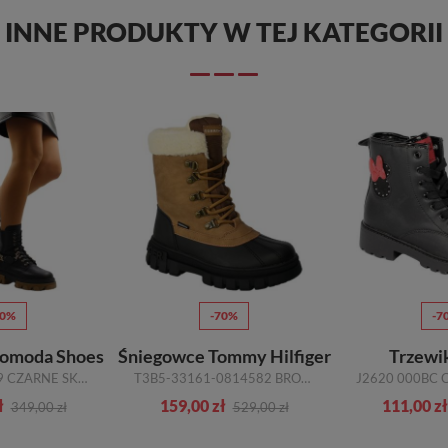
INNE PRODUKTY W TEJ KATEGORII
50%
-70%
-7
romoda Shoes
Śniegowce Tommy Hilfiger
Trzewi
STW 1136-569 CZARNE SKÓRA NATURALNA_TN
T3B5-33161-0814582 BROWN 582 R.30-35
ł
159,00 zł
111,00 zł
349,00 zł
529,00 zł