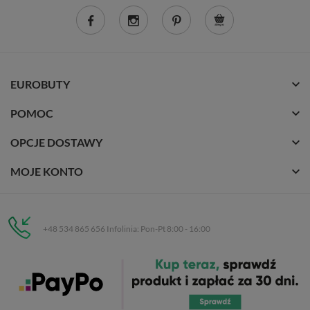
EUROBUTY
POMOC
OPCJE DOSTAWY
MOJE KONTO
+48 534 865 656 Infolinia: Pon-Pt 8:00 - 16:00
Eurobuty
C.H. Respan, Rejtana 53a/250
35-326 Rzeszów
Wszelkie prawa zastrzeżone dla
Eurobuty
. Kopiowanie, przetwarzanie,