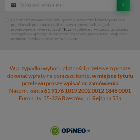
Chcesz otrzymywać od eurobuty.com.pl newsletter i dowiadywać sie z
przesłanych przez nas e-maili o naszych nowościach, akcjach
promocyjnych i wyprzedażach?
Tutaj
, w polityce prywatności znajdziesz
szczegółowy opis tego, w jaki sposób będziemy przetwarzać Twoje dane
osobowe, przekazane nam w formularzu.
W przypadku wyboru płatności przelewem proszę
dokonać wpłaty na poniższe konto,
w miejsce tytułu
przelewu proszę wpisać nr. zamówienia
Nasz nr. konta
61 9176 1019 2002 0012 1848 0001
Eurobuty, 35-326 Rzeszów, ul. Rejtana 53a