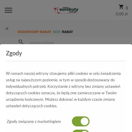
0
0,00 zł
DODATKOWY RABAT
KOD:
RABAT
Zgody
Strona Główna
Wszystkie produkty
Damskie
Kolekcja damska
Botki
Botki letnie CheBello 1619Z Czarny
W ramach naszej witryny stosujemy pliki cookies w celu świadczenia
usług na najwyższym poziomie, w tym w sposób dostosowany do
indywidualnych potrzeb. Korzystanie z witryny bez zmiany ustawień
dotyczących cookies oznacza, że będą one zamieszczane w Twoim
Wszystkie produkty
urządzeniu końcowym. Możesz dokonać w każdym czasie zmiany
ustawień dotyczących cookies.
Botki letnie CheBello
1619Z Czarny
Zgody związane z marketingiem