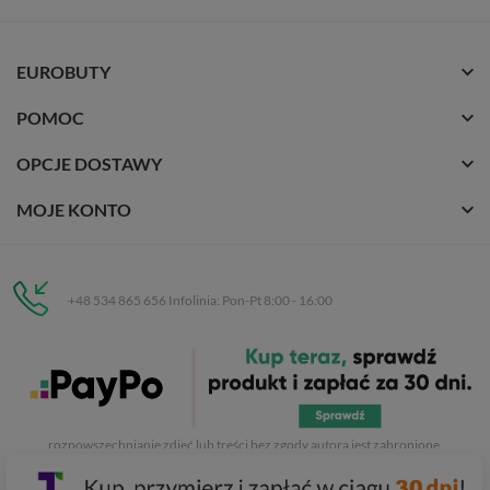
EUROBUTY
POMOC
OPCJE DOSTAWY
MOJE KONTO
+48 534 865 656 Infolinia: Pon-Pt 8:00 - 16:00
Eurobuty
C.H. Respan, Rejtana 53a/250
35-326 Rzeszów
Wszelkie prawa zastrzeżone dla
Eurobuty
. Kopiowanie, przetwarzanie,
rozpowszechnianie zdjęć lub treści bez zgody autora jest zabronione.