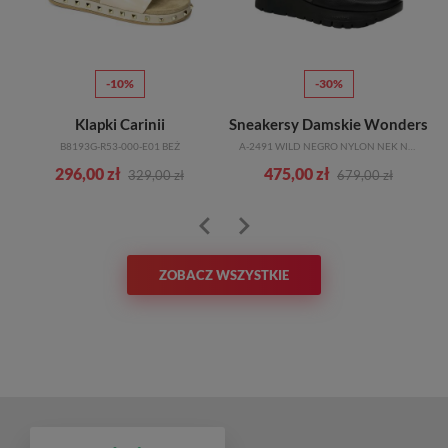
-10%
-30%
Klapki Carinii
Sneakersy Damskie Wonders
B8193G-R53-000-E01 BEŻ
A-2491 WILD NEGRO NYLON NEK NEGRO
296,00 zł
475,00 zł
329,00 zł
679,00 zł
ZOBACZ WSZYSTKIE