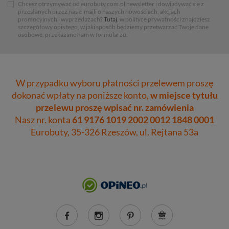
Chcesz otrzymywać od eurobuty.com.pl newsletter i dowiadywać sie z
przesłanych przez nas e-maili o naszych nowościach, akcjach
promocyjnych i wyprzedażach?
Tutaj
, w polityce prywatności znajdziesz
szczegółowy opis tego, w jaki sposób będziemy przetwarzać Twoje dane
osobowe, przekazane nam w formularzu.
W przypadku wyboru płatności przelewem proszę
dokonać wpłaty na poniższe konto,
w miejsce tytułu
przelewu proszę wpisać nr. zamówienia
Nasz nr. konta
61 9176 1019 2002 0012 1848 0001
Eurobuty, 35-326 Rzeszów, ul. Rejtana 53a