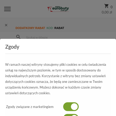
0
0,00 zł
DODATKOWY RABAT
KOD:
RABAT
Zgody
Strona Główna
Wszystkie produkty
Ekskluzywne
Kolekcja
Damskie
Botki Carinii B3615-E50-000-PSK-B16 Sandro 04
W ramach naszej witryny stosujemy pliki cookies w celu świadczenia
usług na najwyższym poziomie, w tym w sposób dostosowany do
indywidualnych potrzeb. Korzystanie z witryny bez zmiany ustawień
dotyczących cookies oznacza, że będą one zamieszczane w Twoim
Wszystkie produkty
urządzeniu końcowym. Możesz dokonać w każdym czasie zmiany
ustawień dotyczących cookies.
Botki Carinii
B3615-E50-000-PSK-B16 Sandro 04
Zgody związane z marketingiem