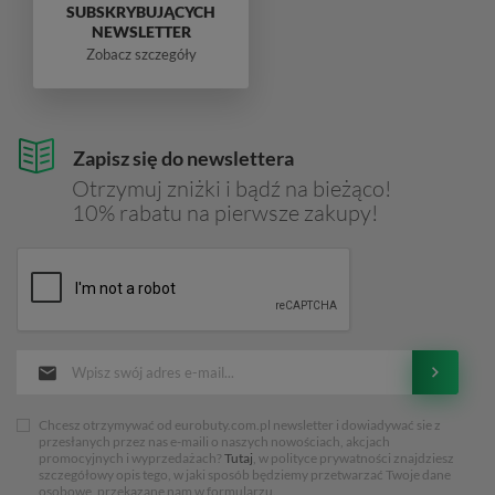
SUBSKRYBUJĄCYCH
NEWSLETTER
Zobacz szczegóły
Zapisz się do newslettera
Otrzymuj zniżki i bądź na bieżąco!
10% rabatu na pierwsze zakupy!
Chcesz otrzymywać od eurobuty.com.pl newsletter i dowiadywać sie z
przesłanych przez nas e-maili o naszych nowościach, akcjach
promocyjnych i wyprzedażach?
Tutaj
, w polityce prywatności znajdziesz
szczegółowy opis tego, w jaki sposób będziemy przetwarzać Twoje dane
osobowe, przekazane nam w formularzu.