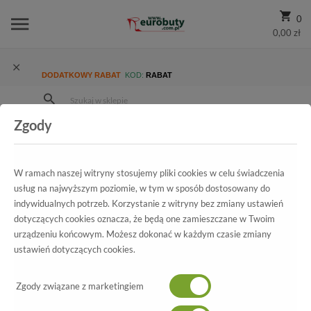
0
0,00 zł
DODATKOWY RABAT
KOD:
RABAT
Zgody
Strona Główna
Blog
Tag
W ramach naszej witryny stosujemy pliki cookies w celu świadczenia
usług na najwyższym poziomie, w tym w sposób dostosowany do
indywidualnych potrzeb. Korzystanie z witryny bez zmiany ustawień
dotyczących cookies oznacza, że będą one zamieszczane w Twoim
urządzeniu końcowym. Możesz dokonać w każdym czasie zmiany
ustawień dotyczących cookies.
05/08/2026 10:18
BLOG
Zgody związane z marketingiem