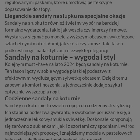
regulowanymi paskami, które umożliwią perfekcyjne
dopasowanie do stopy.
Eleganckie sandały na słupku na specjalne okazje
Sandały na słupku to również świetny wybór na bardziej
formalne wydarzenia, takie jak wesela czy imprezy firmowe.
Wystarczy sięgnąć po modele z wyższym obcasem, wykończone
szlachetnymi materiałami, jak skóra czy zamsz. Taki fason
podkreśli nogi i nada stylizacji niezwykłej elegancji.
Sandały na koturnie – wygoda i styl
Kolejnym must–have na lato 2024 będą sandały na koturnie.
Ten fason łączy w sobie wygodę płaskiej podeszwy z
efektownym, wydłużającym sylwetkę obcasem. Dzięki temu
zapewnia komfort noszenia, a jednocześnie dodaje szyku i
optycznie wyszczupla nogi.
Codzienne sandały na koturnie
Sandały na koturnie to świetna opcja do codziennych stylizacji.
Ich stabilna podeszwa gwarantuje swobodne poruszanie się, a
jednocześnie lekko wysmukla sylwetkę. Doskonale komponują
się zarówno z sukienkami, jak i z szortami czy spodniami. Wśród
najmodniejszych propozycji znajdziemy modele w pastelowych
kolorach, z delikatnymi zdobieniami lub w wersji