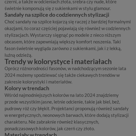
czerni, a także w odcieniach złota, srebra czy nude, które
świetnie komponują się z sukienkami w stylu glamour.
Sandały na szpilce do codziennych stylizacji
Choć sandały na szpilce kojarzą się raczej z bardziej formalnymi
okazjami, to coraz częściej pojawiają się również w codziennych
stylizacjach. Wystarczy sięgnąć po modele z nieco niższym
obcasem, które zapewniają większy komfort noszenia. Taki
fason świetnie wygląda zarówno z sukienkami, jak i z lekką,
luźną odzieżą.
Trendy w kolorystyce i materiałach
Oprócz różnorodności fasonów, w nadchodzącym sezonie lata
2024 możemy spodziewać się także ciekawych trendów w
zakresie kolorystyki i materiałów.
Kolory w trendach
Wśród najmodniejszych kolorów na lato 2024 znajdziemy
przede wszystkim jasne, letnie odcienie, takie jak biel, beż,
pudrowy róż czy błękit. Projektanci proponują również sandały
w energetycznych, neonowych barwach, które dodają stylizacji
charakteru. Nie zabraknie również klasycznych,
ponadczasowych kolorów, jak czerń czy złoto.
Materiały w trendach