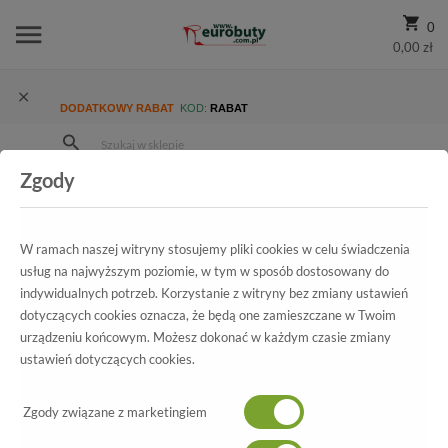
0
0,00 zł
DODATKOWY RABAT
KOD:
RABAT
Zgody
Strona Główna
Blog
Najmodniejsze sandały damskie na lato 2024 – co się teraz nosi?
W ramach naszej witryny stosujemy pliki cookies w celu świadczenia
usług na najwyższym poziomie, w tym w sposób dostosowany do
indywidualnych potrzeb. Korzystanie z witryny bez zmiany ustawień
dotyczących cookies oznacza, że będą one zamieszczane w Twoim
urządzeniu końcowym. Możesz dokonać w każdym czasie zmiany
ustawień dotyczących cookies.
Zgody związane z marketingiem
18/06/2024 08:45