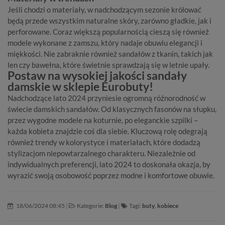
Jeśli chodzi o materiały, w nadchodzącym sezonie królować
będą przede wszystkim naturalne skóry, zarówno gładkie, jak i
perforowane. Coraz większą popularnością cieszą się również
modele wykonane z zamszu, który nadaje obuwiu elegancji i
miękkości. Nie zabraknie również sandałów z tkanin, takich jak
len czy bawełna, które świetnie sprawdzają się w letnie upały.
Postaw na wysokiej jakości sandały
damskie w sklepie Eurobuty!
Nadchodzące lato 2024 przyniesie ogromną różnorodność w
świecie damskich sandałów. Od klasycznych fasonów na słupku,
przez wygodne modele na koturnie, po eleganckie szpilki –
każda kobieta znajdzie coś dla siebie. Kluczową rolę odegrają
również trendy w kolorystyce i materiałach, które dodadzą
stylizacjom niepowtarzalnego charakteru. Niezależnie od
indywidualnych preferencji, lato 2024 to doskonała okazja, by
wyrazić swoją osobowość poprzez modne i komfortowe obuwie.
18/06/2024 08:45
|
Kategorie:
Blog
|
Tagi:
buty
,
kobiece