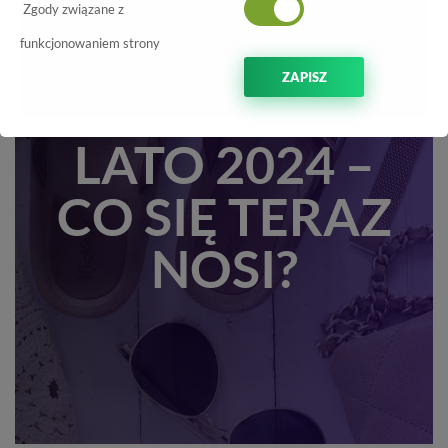
NAJMODNIEJSZ
Zgody związane z
SANDAŁY
funkcjonowaniem strony
ZAPISZ
DAMSKIE NA
LATO 2024 –
CO SIĘ TERAZ
NOSI?