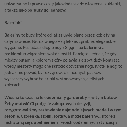
uniwersalne i sprawdzą się jako dodatek do wiosennej sukienki,
a także jako
półbuty do jeansów.
Balerinki
Baleriny
to buty, które od lat są uwielbiane przez kobiety na
całym świecie. Nic dziwnego – są lekkie, zgrabne, eleganckie i
wygodne. Posiadasz długie nogi? Sięgnij po
balerinki z
paskiem
lub wiązaniem wokół kostki. Pamiętaj jednak, że gdy
między butami a kolorem skóry pojawia się zbyt duży kontrast,
wtedy niestety mogą one skrócić optycznie nogi. Krótkie nogi to
jednak nie powód, by rezygnować z modnych pasków –
wystarczy wybrać balerinki w stonowanych, cielistych
kolorach.
Wiosna to czas na lekkie zmiany garderoby – w tym butów.
Żeby ułatwić Ci podjęcie zakupowych decyzji,
przygotowaliśmy zestawienie najmodniejszych modeli w tym
sezonie. Czółenka, szpilki, lordsy, a może baleriny… które z
nich staną się dopełnieniem Twoich codziennych stylizacji?