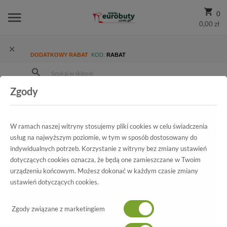
0
0,00 zł
DODATKOWY RABAT
KOD:
RABAT
Zgody
Strona Główna
Blog
Najmodniejsze propozycje damskich butów wiosennych
W ramach naszej witryny stosujemy pliki cookies w celu świadczenia
usług na najwyższym poziomie, w tym w sposób dostosowany do
indywidualnych potrzeb. Korzystanie z witryny bez zmiany ustawień
dotyczących cookies oznacza, że będą one zamieszczane w Twoim
urządzeniu końcowym. Możesz dokonać w każdym czasie zmiany
ustawień dotyczących cookies.
Zgody związane z marketingiem
10/04/2019 12:00