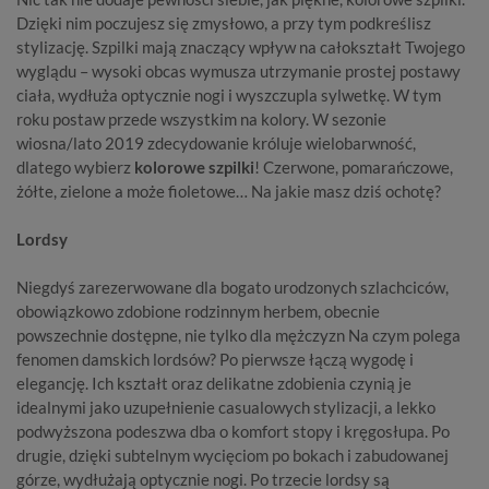
Dzięki nim poczujesz się zmysłowo, a przy tym podkreślisz
stylizację. Szpilki mają znaczący wpływ na całokształt Twojego
wyglądu – wysoki obcas wymusza utrzymanie prostej postawy
ciała, wydłuża optycznie nogi i wyszczupla sylwetkę. W tym
roku postaw przede wszystkim na kolory. W sezonie
wiosna/lato 2019 zdecydowanie króluje wielobarwność,
dlatego wybierz
kolorowe szpilki
! Czerwone, pomarańczowe,
żółte, zielone a może fioletowe… Na jakie masz dziś ochotę?
Lordsy
Niegdyś zarezerwowane dla bogato urodzonych szlachciców,
obowiązkowo zdobione rodzinnym herbem, obecnie
powszechnie dostępne, nie tylko dla mężczyzn Na czym polega
fenomen damskich lordsów? Po pierwsze łączą wygodę i
elegancję. Ich kształt oraz delikatne zdobienia czynią je
idealnymi jako uzupełnienie casualowych stylizacji, a lekko
podwyższona podeszwa dba o komfort stopy i kręgosłupa. Po
drugie, dzięki subtelnym wycięciom po bokach i zabudowanej
górze, wydłużają optycznie nogi. Po trzecie
lordsy
są