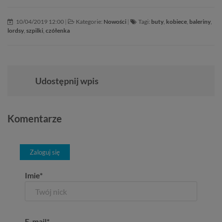
10/04/2019 12:00
|
Kategorie:
Nowości
|
Tagi:
buty
,
kobiece
,
baleriny
,
lordsy
,
szpilki
,
czółenka
Udostępnij wpis
Komentarze
Zaloguj się
Imie*
E-mail*