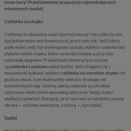
nowe buty! Przedstawiamy propozycje najmodniejszych
wiosennych modeli.
Czółenka na słupku
Czółenka to absolutny
must
have
tej wiosny i nie tylko, bo ten
typ butów może nam towarzyszyć przez cały rok! Jeśli lubisz
podkreślać swój styl w nietypowy sposób, wybierz
czółenka bez
pięty
na niskim słupku, które są bardzo modne, a przy tym
naprawdę wygodne. Prawdziwym hitem w tym sezonie
są
czółenka z paskiem
wokół kostki. Jeśli zmagasz się z
masywnymi łydkami, wybierz
czółenka na szerokim słupku
; im
grubszy obcas, tym skuteczniej odwraca on uwagę od
korpulentnych nóg. Istotną zaletą czółenek są ich lekko
szpiczaste noski, które wysmuklą optycznie Twoją stopę i
wydłużą sylwetkę! Pamiętaj, że w tym roku im bardziej szalone
obcasy — szklane, wzorzyste, z dziurą —, tym lepiej.
Szpilki
Nic tak nie dodaje pewności siebie, jak piękne,
kolorowe szpilki
.