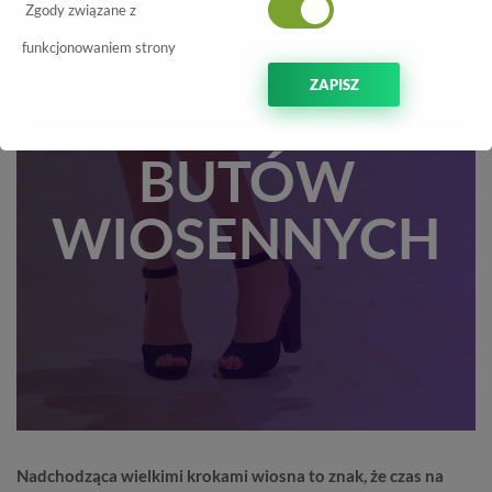
NAJMODNIEJSZ
Zgody związane z
PROPOZYCJE
funkcjonowaniem strony
ZAPISZ
DAMSKICH
BUTÓW
WIOSENNYCH
Nadchodząca wielkimi krokami wiosna to znak, że czas na