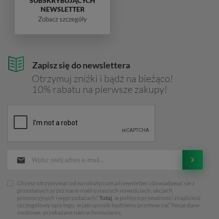
SUBSKRYBUJĄCYCH
NEWSLETTER
Zobacz szczegóły
Zapisz się do newslettera
Otrzymuj zniżki i bądź na bieżąco!
10% rabatu na pierwsze zakupy!
Chcesz otrzymywać od eurobuty.com.pl newsletter i dowiadywać sie z
przesłanych przez nas e-maili o naszych nowościach, akcjach
promocyjnych i wyprzedażach?
Tutaj
, w polityce prywatności znajdziesz
szczegółowy opis tego, w jaki sposób będziemy przetwarzać Twoje dane
osobowe, przekazane nam w formularzu.