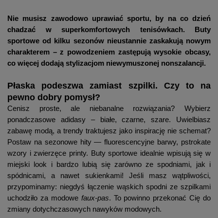
Nie musisz zawodowo uprawiać sportu, by na co dzień
chadzać w superkomfortowych tenisówkach. Buty
sportowe od kilku sezonów nieustannie zaskakują nowym
charakterem – z powodzeniem zastępują wysokie obcasy,
co więcej dodają stylizacjom niewymuszonej nonszalancji.
Płaska podeszwa zamiast szpilki. Czy to na
pewno dobry pomysł?
Cenisz proste, ale niebanalne rozwiązania? Wybierz
ponadczasowe adidasy – białe, czarne, szare. Uwielbiasz
zabawę modą, a trendy traktujesz jako inspirację nie schemat?
Postaw na sezonowe hity — fluorescencyjne barwy, pstrokate
wzory i zwierzęce printy. Buty sportowe idealnie wpisują się w
miejski look i bardzo lubią się zarówno ze spodniami, jak i
spódnicami, a nawet sukienkami! Jeśli masz wątpliwości,
przypominamy: niegdyś łączenie wąskich spodni ze szpilkami
uchodziło za modowe
faux-pas
. To powinno przekonać Cię do
zmiany dotychczasowych nawyków modowych.