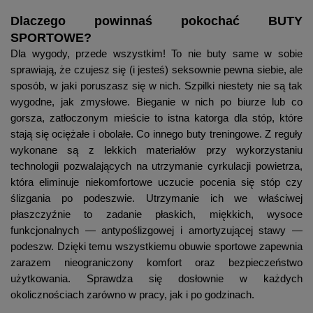
Dlaczego powinnaś pokochać
BUTY
SPORTOWE
?
Dla wygody, przede wszystkim! To nie buty same w sobie
sprawiają, że czujesz się (i jesteś) seksownie pewna siebie, ale
sposób, w jaki poruszasz się w nich. Szpilki niestety nie są tak
wygodne, jak zmysłowe. Bieganie w nich po biurze lub co
gorsza, zatłoczonym mieście to istna katorga dla stóp, które
stają się ociężałe i obolałe. Co innego buty treningowe. Z reguły
wykonane są z lekkich materiałów przy wykorzystaniu
technologii pozwalających na utrzymanie cyrkulacji powietrza,
która eliminuje niekomfortowe uczucie pocenia się stóp czy
ślizgania po podeszwie. Utrzymanie ich we właściwej
płaszczyźnie to zadanie płaskich, miękkich, wysoce
funkcjonalnych — antypoślizgowej i amortyzującej stawy —
podeszw. Dzięki temu wszystkiemu obuwie sportowe zapewnia
zarazem nieograniczony komfort oraz bezpieczeństwo
użytkowania. Sprawdza się dosłownie w każdych
okolicznościach zarówno w pracy, jak i po godzinach.