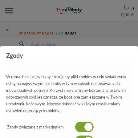
0
0,00 zł
DODATKOWY RABAT
KOD:
RABAT
Zgody
Strona Główna
Blog
JAK NOSIĆ BUTY SPORTOWE, BY WYGLĄDAĆ STYLOWO?
W ramach naszej witryny stosujemy pliki cookies w celu świadczenia
usług na najwyższym poziomie, w tym w sposób dostosowany do
indywidualnych potrzeb. Korzystanie z witryny bez zmiany ustawień
dotyczących cookies oznacza, że będą one zamieszczane w Twoim
urządzeniu końcowym. Możesz dokonać w każdym czasie zmiany
ustawień dotyczących cookies.
Zgody związane z marketingiem
08/04/2019 10:43