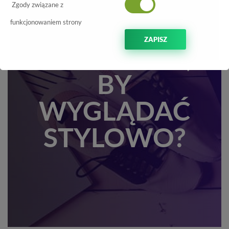
JAK NOSIĆ
Zgody związane z
BUTY
funkcjonowaniem strony
ZAPISZ
SPORTOWE,
BY
WYGLĄDAĆ
STYLOWO?