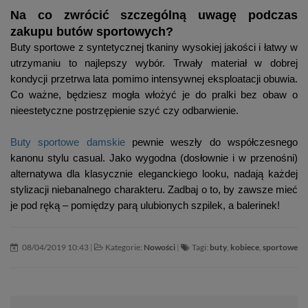
Na co zwrócić szczególną uwagę podczas
zakupu butów sportowych?
Buty sportowe z syntetycznej tkaniny wysokiej jakości i łatwy w
utrzymaniu to najlepszy wybór. Trwały materiał w dobrej
kondycji przetrwa lata pomimo intensywnej eksploatacji obuwia.
Co ważne, będziesz mogła włożyć je do pralki bez obaw o
nieestetyczne postrzępienie szyć czy odbarwienie.
Buty sportowe damskie
pewnie weszły do współczesnego
kanonu stylu casual. Jako wygodna (dosłownie i w przenośni)
alternatywa dla klasycznie eleganckiego looku, nadają każdej
stylizacji niebanalnego charakteru. Zadbaj o to, by zawsze mieć
je pod ręką – pomiędzy parą ulubionych szpilek, a balerinek!
08/04/2019 10:43
|
Kategorie:
Nowości
|
Tagi:
buty
,
kobiece
,
sportowe