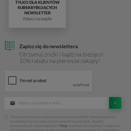
TYLKO DLA KLIENTÓW
SUBSKRYBUJĄCYCH
NEWSLETTER
Zobacz szczegóły
Zapisz się do newslettera
Otrzymuj zniżki i bądź na bieżąco!
10% rabatu na pierwsze zakupy!
Chcesz otrzymywać od eurobuty.com.pl newsletter i dowiadywać sie z
przesłanych przez nas e-maili o naszych nowościach, akcjach
promocyjnych i wyprzedażach?
Tutaj
, w polityce prywatności znajdziesz
szczegółowy opis tego, w jaki sposób będziemy przetwarzać Twoje dane