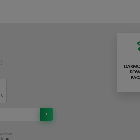
!
DARMO
POWY
PAC
 i
 naszych
ch?
Tutaj
,