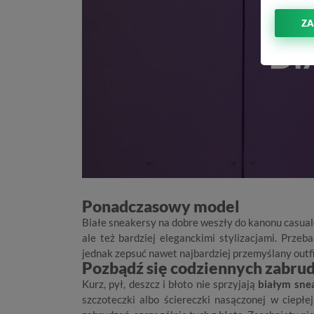
JA
ZA
BI
Ponadczasowy model
Białe sneakersy
na dobre weszły do kanonu casualo
ale też bardziej eleganckimi stylizacjami. Prze
jednak zepsuć nawet najbardziej przemyślany outfi
Pozbądź się codziennych zabru
Kurz, pył, deszcz i błoto nie sprzyjają
białym sne
szczoteczki albo ściereczki nasączonej w ciepłe