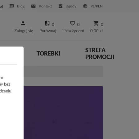
Blog
Kontakt
Zgody
PL/PLN
pl
0
0
0
Zaloguj się
Porównaj
Lista życzeń
0,00 zł
STREFA
YWNE
TOREBKI
PROMOCJI
ym
ny bez
dzeniu