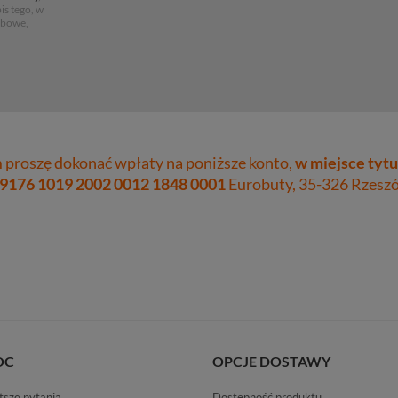
is tego, w
obowe,
proszę dokonać wpłaty na poniższe konto,
w miejsce tytu
 9176 1019 2002 0012 1848 0001
Eurobuty, 35-326 Rzeszów
OC
OPCJE DOSTAWY
tsze pytania
Dostępność produktu