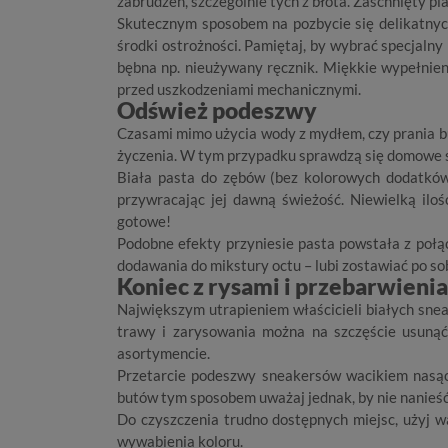
zabrudzeń, szczególnie tych z błota. Zaschnięty p
Skutecznym sposobem na pozbycie się delikatnyc
środki ostrożności. Pamiętaj, by wybrać specjalny p
bębna np. nieużywany ręcznik. Miękkie wypełnien
przed uszkodzeniami mechanicznymi.
Odśwież podeszwy
Czasami mimo użycia wody z mydłem, czy prania 
życzenia. W tym przypadku sprawdzą się domowe s
Biała pasta do zębów (bez kolorowych dodatków
przywracając jej dawną świeżość. Niewielką ilo
gotowe!
Podobne efekty przyniesie pasta powstała z połąc
dodawania do mikstury octu – lubi zostawiać po sob
Koniec z rysami i przebarwieni
Największym utrapieniem właścicieli białych snea
trawy i zarysowania można na szczęście usuną
asortymencie.
Przetarcie podeszwy sneakersów wacikiem nasą
butów tym sposobem uważaj jednak, by nie nanieś
Do czyszczenia trudno dostępnych miejsc, użyj w
wywabienia koloru.