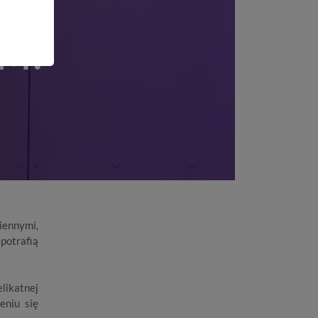
CIE
OM?
ziennymi,
potrafią
likatnej
eniu się