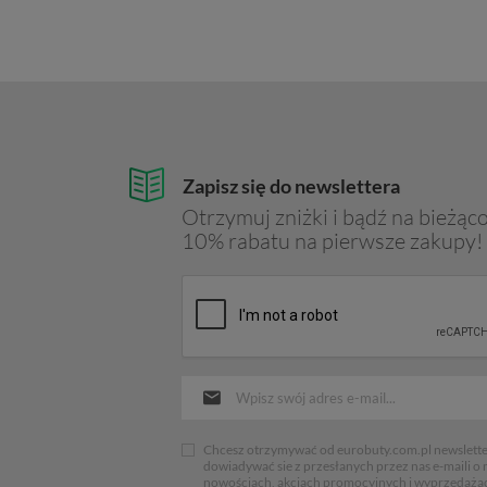
Zapisz się do newslettera
Otrzymuj zniżki i bądź na bieżąco
10% rabatu na pierwsze zakupy!
Chcesz otrzymywać od eurobuty.com.pl newsletter
dowiadywać sie z przesłanych przez nas e-maili o
nowościach, akcjach promocyjnych i wyprzedaża