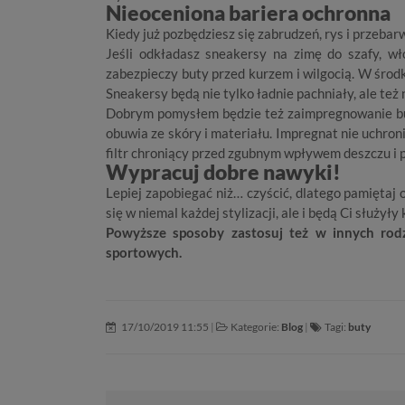
Nieoceniona bariera ochronna
Kiedy już pozbędziesz się zabrudzeń, rys i przeba
Jeśli odkładasz sneakersy na zimę do szafy, w
zabezpieczy buty przed kurzem i wilgocią. W środ
Sneakersy będą nie tylko ładnie pachniały, ale te
Dobrym pomysłem będzie też zaimpregnowanie but
obuwia ze skóry i materiału. Impregnat nie uchro
filtr chroniący przed zgubnym wpływem deszczu i 
Wypracuj dobre nawyki!
Lepiej zapobiegać niż… czyścić, dlatego pamiętaj 
się w niemal każdej
stylizacji
, ale i będą Ci służył
Powyższe sposoby zastosuj też w innych ro
sportowych
.
17/10/2019 11:55
|
Kategorie:
Blog
|
Tagi:
buty