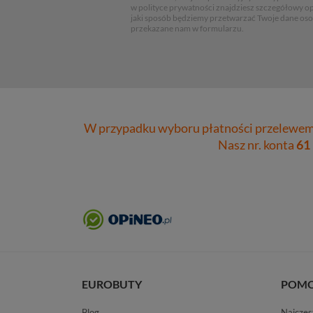
w polityce prywatności znajdziesz szczegółowy op
jaki sposób będziemy przetwarzać Twoje dane os
przekazane nam w formularzu.
W przypadku wyboru płatności przelewem 
Nasz nr. konta
61
EUROBUTY
POM
Blog
Najczęs