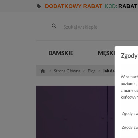
DODATKOWY RABAT
RABAT
KOD:
DAMSKIE
MĘSKIE
Zgody
Strona Główna
Blog
Jak dać drugie życ
W ramach 
poziomie,
zmiany us
końcowym
Zgody zw
Zgody zw