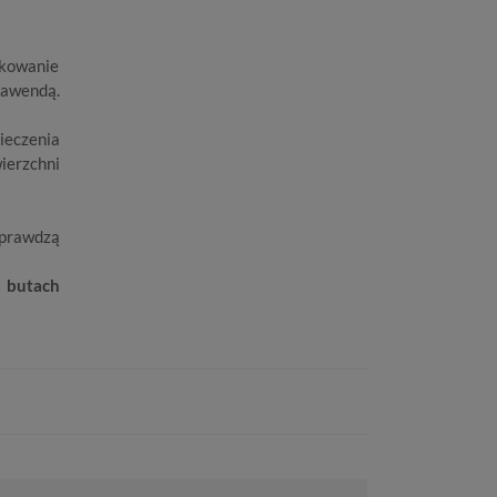
akowanie
lawendą.
ieczenia
ierzchni
sprawdzą
 butach