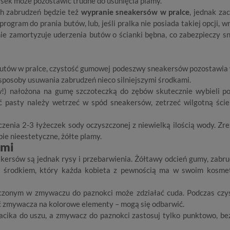
iasek może pozostawić trudne do usunięcia plamy.
h zabrudzeń będzie też
wypranie sneakersów w pralce
, jednak za
rogram do prania butów, lub, jeśli pralka nie posiada takiej opcji, w
ie zamortyzuje uderzenia butów o ścianki bębna, co zabezpieczy s
butów w pralce, czystość gumowej podeszwy sneakersów pozostawia 
posoby usuwania zabrudzeń nieco silniejszymi środkami.
!) nałożona na gumę szczoteczką do zębów skutecznie wybieli p
ść pasty należy wetrzeć w spód sneakersów, zetrzeć wilgotną ście
zenia 2-3 łyżeczek sody oczyszczonej z niewielką ilością wody. Zre
ie nieestetyczne, żółte plamy.
ami
kersów są jednak rysy i przebarwienia. Żółtawy odcień gumy, zabru
ć środkiem, który każda kobieta z pewnością ma w swoim kosm
czonym w zmywaczu do paznokci może zdziałać cuda. Podczas czy
ć zmywacza na kolorowe elementy – mogą się odbarwić.
acika do uszu, a zmywacz do paznokci zastosuj tylko punktowo, be