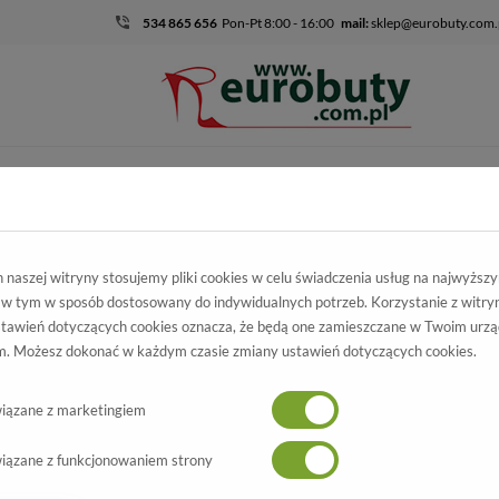
534 865 656
Pon-Pt 8:00 - 16:00
mail:
sklep@eurobuty.com.
DZIECIĘCO-
SALE
EKSKLUZ
MŁODZIEŻOWE
ie białym sneakersom?
naszej witryny stosujemy pliki cookies w celu świadczenia usług na najwyższ
 w tym w sposób dostosowany do indywidualnych potrzeb. Korzystanie z witry
tawień dotyczących cookies oznacza, że będą one zamieszczane w Twoim urzą
. Możesz dokonać w każdym czasie zmiany ustawień dotyczących cookies.
iązane z marketingiem
iązane z funkcjonowaniem strony
17/10/2019 11:55