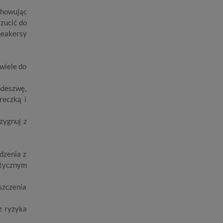
chowując
rzucić do
neakersy
wiele do
odeszwę,
reczką i
zygnuj z
dzenia z
etycznym
szczenia
z ryzyka