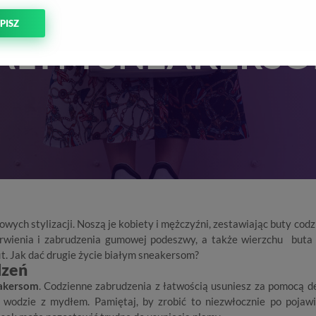
K DAĆ DRUGIE ŻY
PISZ
AŁYM SNEAKERS
wych stylizacji. Noszą je kobiety i mężczyźni, zestawiając buty cod
barwienia i zabrudzenia gumowej podeszwy, a także wierzchu buta 
t. Jak dać drugie życie białym sneakersom?
dzeń
akersom
. Codzienne zabrudzenia z łatwością usuniesz za pomocą de
j wodzie z mydłem. Pamiętaj, by zrobić to niezwłocznie po pojawi