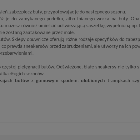
rwień, zabezpiecz buty, przygotowując je do następnego sezonu.
łóż je do zamykanego pudełka, albo lnianego worka na buty. Op
ku możesz również umieścić odświeżającą saszetkę, wypełnioną np. 
ż nie zostaną zaatakowane przez mole.
ów. Sklepy obuwnicze oferują różne rodzaje specyfików do zabezp
ni co prawda sneakersów przed zabrudzeniami, ale utworzy na ich pow
przebarwieniami.
o częstej pielęgnacji butów. Odświeżone, białe sneakersy nie tylko 
y kilka długich sezonów.
dzajach butów z gumowym spodem: ulubionych trampkach czy