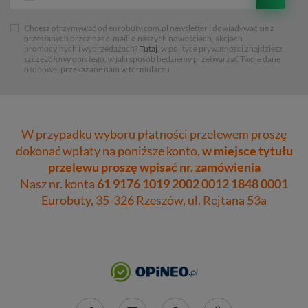
Chcesz otrzymywać od eurobuty.com.pl newsletter i dowiadywać sie z
przesłanych przez nas e-maili o naszych nowościach, akcjach
promocyjnych i wyprzedażach?
Tutaj
, w polityce prywatności znajdziesz
szczegółowy opis tego, w jaki sposób będziemy przetwarzać Twoje dane
osobowe, przekazane nam w formularzu.
W przypadku wyboru płatności przelewem proszę
dokonać wpłaty na poniższe konto,
w miejsce tytułu
przelewu proszę wpisać nr. zamówienia
Nasz nr. konta
61 9176 1019 2002 0012 1848 0001
Eurobuty, 35-326 Rzeszów, ul. Rejtana 53a