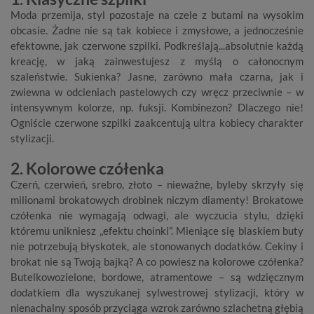
Moda przemija, styl pozostaje na czele z butami na wysokim
obcasie. Żadne nie są tak kobiece i zmysłowe, a jednocześnie
efektowne, jak
czerwone szpilki
. Podkreślają...absolutnie każdą
kreację, w jaką zainwestujesz z myślą o całonocnym
szaleństwie. Sukienka? Jasne, zarówno mała czarna, jak i
zwiewna w odcieniach pastelowych czy wręcz przeciwnie – w
intensywnym kolorze, np. fuksji. Kombinezon? Dlaczego nie!
Ogniście czerwone szpilki zaakcentują ultra kobiecy charakter
stylizacji.
2. Kolorowe czółenka
Czerń, czerwień, srebro, złoto – nieważne, byleby skrzyły się
milionami brokatowych drobinek niczym diamenty! Brokatowe
czółenka
nie wymagają odwagi, ale wyczucia stylu, dzięki
któremu unikniesz „efektu choinki”. Mieniące się blaskiem buty
nie potrzebują błyskotek, ale stonowanych dodatków. Cekiny i
brokat nie są Twoją bajką? A co powiesz na kolorowe czółenka?
Butelkowozielone, bordowe, atramentowe – są wdzięcznym
dodatkiem dla wyszukanej sylwestrowej stylizacji, który w
nienachalny sposób przyciąga wzrok zarówno szlachetną głębią