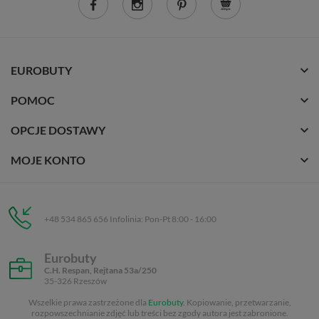
EUROBUTY
POMOC
OPCJE DOSTAWY
MOJE KONTO
+48 534 865 656 Infolinia: Pon-Pt 8:00 - 16:00
Eurobuty
C.H. Respan, Rejtana 53a/250
35-326 Rzeszów
Wszelkie prawa zastrzeżone dla
Eurobuty
. Kopiowanie, przetwarzanie,
rozpowszechnianie zdjęć lub treści bez zgody autora jest zabronione.