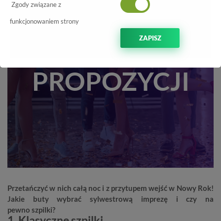
BUTY NA
Zgody związane z
SYLWESTRA. 5
funkcjonowaniem strony
ZAPISZ
STYLOWYCH
PROPOZYCJI
Przetańczyć w nich całą noc i z przytupem wejść w Nowy Rok!
Jakie buty wybrać sylwestrową imprezę i czy na
pewno szpilki?
1. Klasyczne szpilki