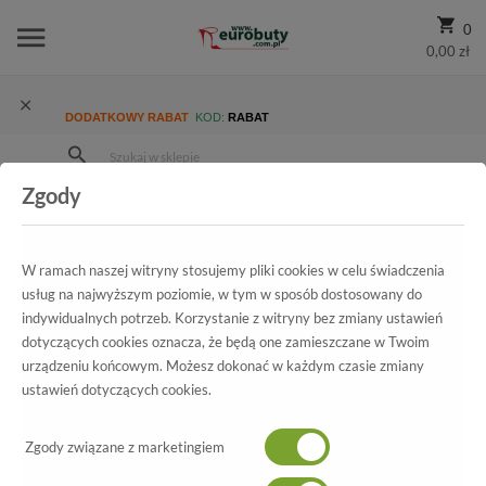
0
0,00 zł
DODATKOWY RABAT
KOD:
RABAT
Zgody
Strona Główna
Blog
BUTY NA SYLWESTRA. 5 STYLOWYCH PROPOZYCJI
W ramach naszej witryny stosujemy pliki cookies w celu świadczenia
usług na najwyższym poziomie, w tym w sposób dostosowany do
indywidualnych potrzeb. Korzystanie z witryny bez zmiany ustawień
dotyczących cookies oznacza, że będą one zamieszczane w Twoim
urządzeniu końcowym. Możesz dokonać w każdym czasie zmiany
ustawień dotyczących cookies.
Zgody związane z marketingiem
22/04/2019 08:05