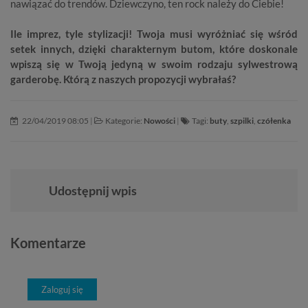
nawiązać do trendów. Dziewczyno, ten rock należy do Ciebie!
Ile imprez, tyle stylizacji! Twoja musi wyróżniać się wśród
setek innych, dzięki charakternym butom, które doskonale
wpiszą się w Twoją jedyną w swoim rodzaju sylwestrową
garderobę. Którą z naszych propozycji wybrałaś?
22/04/2019 08:05
|
Kategorie:
Nowości
|
Tagi:
buty
,
szpilki
,
czółenka
Udostępnij wpis
Komentarze
Zaloguj się