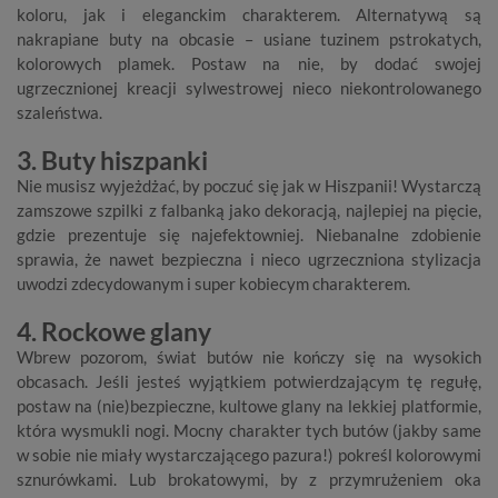
koloru, jak i eleganckim charakterem. Alternatywą są
nakrapiane buty na obcasie – usiane tuzinem pstrokatych,
kolorowych plamek. Postaw na nie, by dodać swojej
ugrzecznionej kreacji sylwestrowej nieco niekontrolowanego
szaleństwa.
3. Buty hiszpanki
Nie musisz wyjeżdżać, by poczuć się jak w Hiszpanii! Wystarczą
zamszowe szpilki z falbanką jako dekoracją, najlepiej na pięcie,
gdzie prezentuje się najefektowniej. Niebanalne zdobienie
sprawia, że nawet bezpieczna i nieco ugrzeczniona stylizacja
uwodzi zdecydowanym i super kobiecym charakterem.
4. Rockowe glany
Wbrew pozorom, świat butów nie kończy się na wysokich
obcasach. Jeśli jesteś wyjątkiem potwierdzającym tę regułę,
postaw na (nie)bezpieczne, kultowe glany na lekkiej platformie,
która wysmukli nogi. Mocny charakter tych butów (jakby same
w sobie nie miały wystarczającego pazura!) pokreśl kolorowymi
sznurówkami. Lub brokatowymi, by z przymrużeniem oka